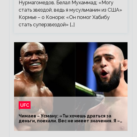
Нурмагомедов. Белал Мухаммад: «Могу
стать звездой, ведь я мусульманин из США»
Кормье – о Коноре: «Он помог Хабибу
стать суперзвездой» […]
UFC
Чимаев – Усману: «Ты хочешь драться за
деньги, поехали. Вес не имеет значения. Я –
король»