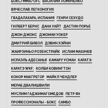
БОКС/MMA/UFC
ВАСИЛИЙ ЛОМАЧЕНКО
ВЯЧЕСЛАВ ЛЕГКОНОГИХ
ГВАДАЛАХАРА, ИСПАНИЯ
ГЕНРИ СЕХУДО
ГИЛБЕРТ БЕРНС
ДАНА УАЙТ
ДАСТИН ПОРЬЕ
ДЖОН ДЖОНС
ДЖОННИ УОКЕР
ДМИТРИЙ БИВОЛ
ДЭВИН ХЭЙНИ
ЖАИРЗИНЬО РОЗЕНСТРАЙК
ИСЛАМ МАХАЧЕВ
ИСРАЭЛЬ АДЕСАНЬЯ
КАМАРУ УСМАН
КАРАТЭ:
КАРАТЭ WKF:
КОЛБИ КОВИНГТОН
КОНОР МАКГРЕГОР
МАЙКЛ ЧЕНДЛЕР
МЕРАБ ДВАЛИШВИЛИ
МУСЛИМ ГАДЖИМАГОМЕДОВ
ПЕТР ЯН
ПРОФЕССИОНАЛЫ - БОКС
САМБО