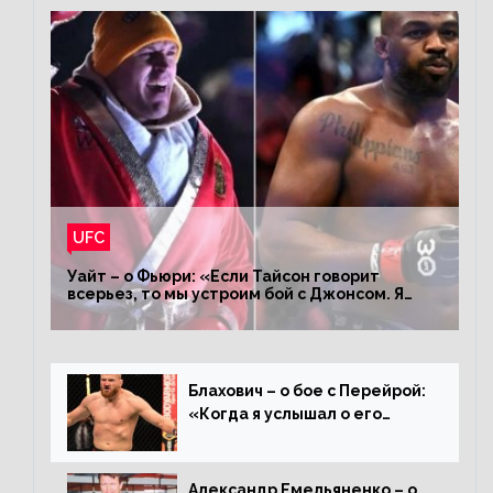
UFC
Уайт – о Фьюри: «Если Тайсон говорит
всерьез, то мы устроим бой с Джонсом. Я
заставил Флойда Мейвезера драться с
Конором»
Блахович – о бое с Перейрой:
«Когда я услышал о его
переходе в 93 кг, захотел
драться с ним»
Александр Емельяненко – о