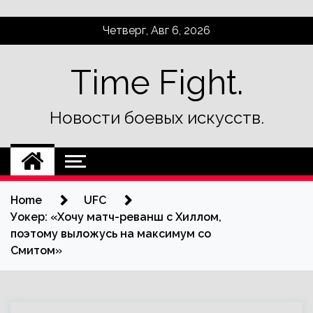
Skip
Четверг, Авг 6, 2026
to
content
Time Fight.
Новости боевых искусств.
Home
UFC
Уокер: «Хочу матч-реванш с Хиллом,
поэтому выложусь на максимум со
Смитом»