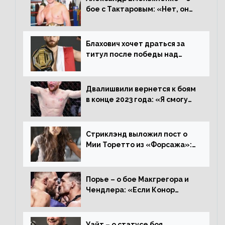
бое с Тактаровым: «Нет, он
старый»
Блахович хочет драться за
титул после победы над
Перейрой: «Я буду счастлив
увезти пояс в Польшу»
Двалишвили вернется к боям
в конце 2023 года: «Я смогу
бить через 3 месяца»
Стриклэнд выложил пост о
Мии Торетто из «Форсажа»:
«Единственная причина
смотреть этот отсталый
фильм»
Порье – о бое Макгрегора и
Чендлера: «Если Конор
вернется на пике, то он
нокаутирует Майкла»
Уайт – о статусе боя