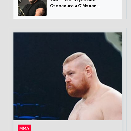
Стерлинга и О’Мэлли:
«Зачем Алджо сказал про
травму? Он готовится,
поединок в силе»
ММА