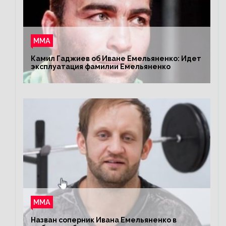
ММА
Камил Гаджиев об Иване Емельяненко: Идет
эксплуатация фамилии Емельяненко
ММА
Назван соперник Ивана Емельяненко в