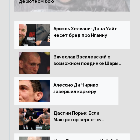
дебютном бою
Ариэль Хелвани: Дана Уайт
несет бред про Нганну
Вячеслав Василевский о
возможном поединке Шары
Буллета с Романом
Копыловым
Алессио Ди Чирико
завершил карьеру
Дастин Порье: Если
Макгрегор вернется
прежним, то ему хватит два
раунда на Чендлера