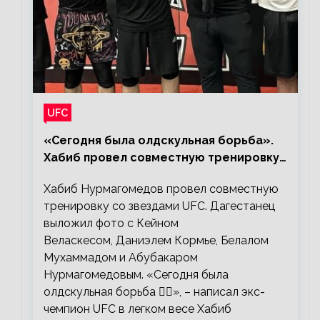
UFC
«Сегодня была олдскульная борьба».
Хабиб провел совместную тренировку
со звездами UFC
Хабиб Нурмагомедов провел совместную
тренировку со звездами UFC. Дагестанец
выложил фото с Кейном
Веласкесом, Даниэлем Кормье, Белалом
Мухаммадом и Абубакаром
Нурмагомедовым. «Сегодня была
олдскульная борьба 🤼‍♂️», – написал экс-
чемпион UFC в легком весе Хабиб