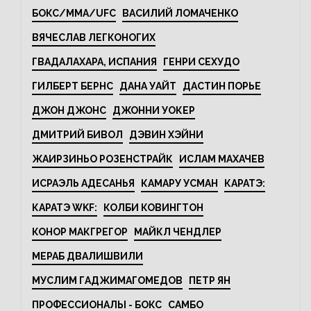
БОКС/MMA/UFC
ВАСИЛИЙ ЛОМАЧЕНКО
ВЯЧЕСЛАВ ЛЕГКОНОГИХ
ГВАДАЛАХАРА, ИСПАНИЯ
ГЕНРИ СЕХУДО
ГИЛБЕРТ БЕРНС
ДАНА УАЙТ
ДАСТИН ПОРЬЕ
ДЖОН ДЖОНС
ДЖОННИ УОКЕР
ДМИТРИЙ БИВОЛ
ДЭВИН ХЭЙНИ
ЖАИРЗИНЬО РОЗЕНСТРАЙК
ИСЛАМ МАХАЧЕВ
ИСРАЭЛЬ АДЕСАНЬЯ
КАМАРУ УСМАН
КАРАТЭ:
КАРАТЭ WKF:
КОЛБИ КОВИНГТОН
КОНОР МАКГРЕГОР
МАЙКЛ ЧЕНДЛЕР
МЕРАБ ДВАЛИШВИЛИ
МУСЛИМ ГАДЖИМАГОМЕДОВ
ПЕТР ЯН
ПРОФЕССИОНАЛЫ - БОКС
САМБО