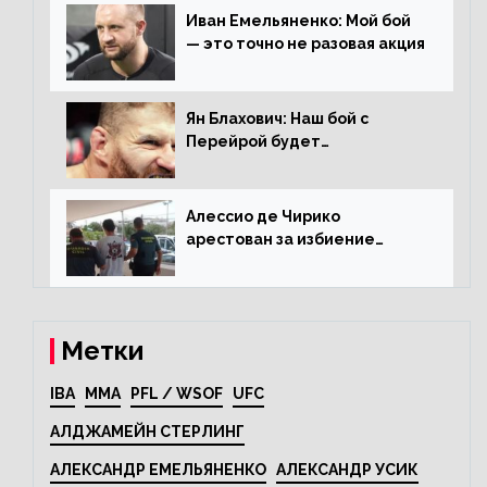
Иван Емельяненко: Мой бой
— это точно не разовая акция
Ян Блахович: Наш бой с
Перейрой будет
претендентским
Алессио де Чирико
арестован за избиение
таксиста
Метки
IBA
MMA
PFL / WSOF
UFC
АЛДЖАМЕЙН СТЕРЛИНГ
АЛЕКСАНДР ЕМЕЛЬЯНЕНКО
АЛЕКСАНДР УСИК