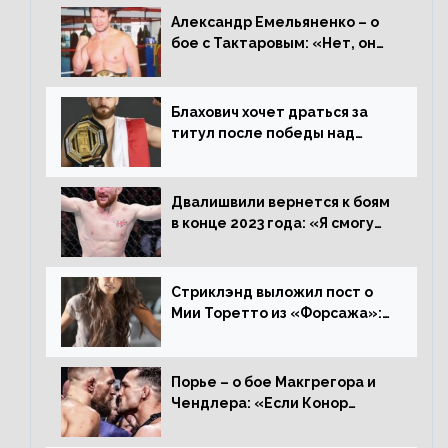
Александр Емельяненко – о
бое с Тактаровым: «Нет, он
старый»
Блахович хочет драться за
титул после победы над
Перейрой: «Я буду счастлив
увезти пояс в Польшу»
Двалишвили вернется к боям
в конце 2023 года: «Я смогу
бить через 3 месяца»
Стриклэнд выложил пост о
Мии Торетто из «Форсажа»:
«Единственная причина
смотреть этот отсталый
фильм»
Порье – о бое Макгрегора и
Чендлера: «Если Конор
вернется на пике, то он
нокаутирует Майкла»