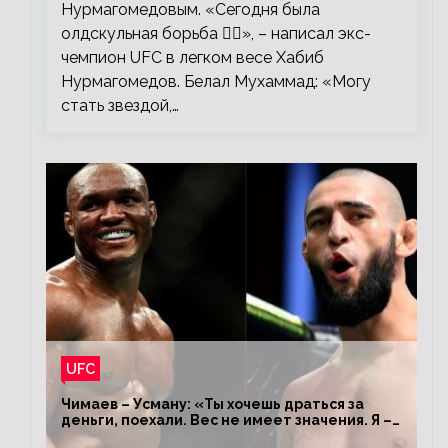
Нурмагомедовым. «Сегодня была
олдскульная борьба 🤼‍♂️», – написал экс-
чемпион UFC в легком весе Хабиб
Нурмагомедов. Белал Мухаммад: «Могу
стать звездой,…
UFC
Чимаев – Усману: «Ты хочешь драться за
деньги, поехали. Вес не имеет значения. Я –
король»