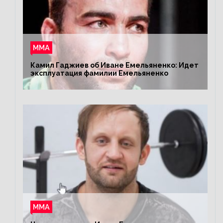
ММА
Камил Гаджиев об Иване Емельяненко: Идет
эксплуатация фамилии Емельяненко
ММА