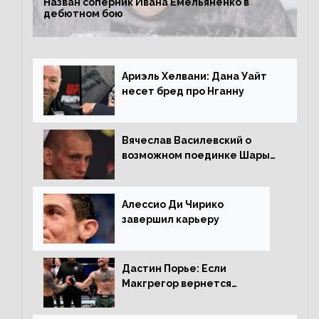
Назван соперник Ивана Емельяненко в
дебютном бою
Ариэль Хелвани: Дана Уайт
несет бред про Нганну
Вячеслав Василевский о
возможном поединке Шары
Буллета с Романом
Копыловым
Алессио Ди Чирико
завершил карьеру
Дастин Порье: Если
Макгрегор вернется
прежним, то ему хватит два
раунда на Чендлера