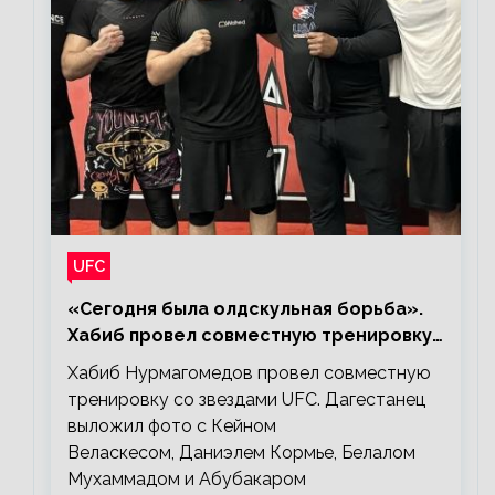
UFC
«Сегодня была олдскульная борьба».
Хабиб провел совместную тренировку
со звездами UFC
Хабиб Нурмагомедов провел совместную
тренировку со звездами UFC. Дагестанец
выложил фото с Кейном
Веласкесом, Даниэлем Кормье, Белалом
Мухаммадом и Абубакаром