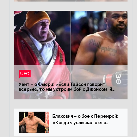
UFC
Уайт – о Фьюри: «Если Тайсон говорит
всерьез, то мы устроим бой с Джонсом. Я
заставил Флойда Мейвезера драться с
Конором»
Блахович – о бое с Перейрой:
«Когда я услышал о его
переходе в 93 кг, захотел
драться с ним»