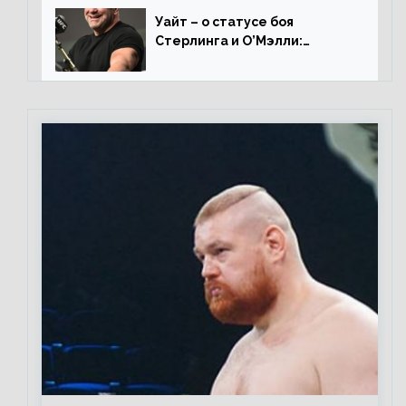
Уайт – о статусе боя
Стерлинга и О’Мэлли:
«Зачем Алджо сказал про
травму? Он готовится,
поединок в силе»