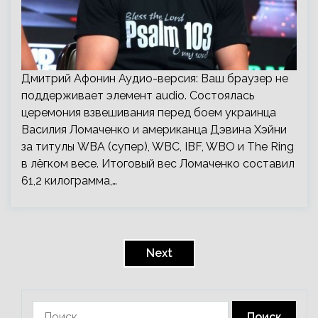
Дмитрий Афонин Аудио-версия: Ваш браузер не
поддерживает элемент audio. Состоялась
церемония взвешивания перед боем украинца
Василия Ломаченко и американца Дэвина Хэйни
за титулы WBA (супер), WBC, IBF, WBO и The Ring
в лёгком весе. Итоговый вес Ломаченко составил
61,2 килограмма,…
Пагинация
записей
Next
Найти: