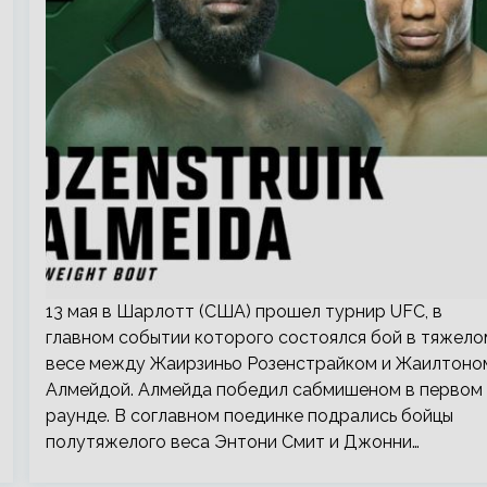
13 мая в Шарлотт (США) прошел турнир UFC, в
главном событии которого состоялся бой в тяжело
весе между Жаирзиньо Розенстрайком и Жаилтоно
Алмейдой. Алмейда победил сабмишеном в первом
раунде. В соглавном поединке подрались бойцы
полутяжелого веса Энтони Смит и Джонни…