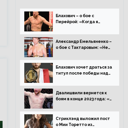
Блахович – о бое с
Перейрой: «Когда я
услышал о его переходе в
93 кг, захотел драться с
ним»
Александр Емельяненко –
о бое с Тактаровым: «Нет,
он старый»
Блахович хочет драться за
титул после победы над
Перейрой: «Я буду
счастлив увезти пояс в
Польшу»
Двалишвили вернется к
боям в конце 2023 года: «Я
смогу бить через 3
месяца»
Стриклэнд выложил пост
о Мии Торетто из