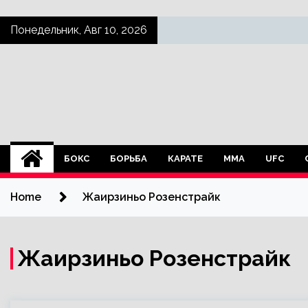
Skip
Понедельник, Авг 10, 2026
to
content
БОКС
БОРЬБА
КАРАТЕ
ММА
UFC
Home
Жаирзиньо Розенстрайк
Жаирзиньо Розенстрайк