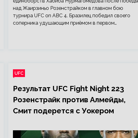
единоборств Хабиба Нурмагомедова после победы
над Жаирзиньо Розенстрайком в главном бою
турнира UFC on ABC 4. Бразилец победил своего
соперника удушающим приёмом в первом…
UFC
Результат UFC Fight Night 223
Розенстрайк против Алмейды,
Смит подерется с Уокером