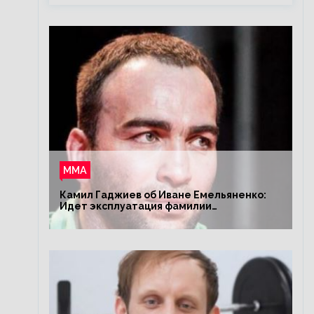
ММА
Камил Гаджиев об Иване Емельяненко:
Идет эксплуатация фамилии
Емельяненко