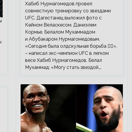
тренировку со звездами UFC
Хабиб Нурмагомедов провел
совместную тренировку со звездами
UFC. Дагестанец выложил фото с
ы
Кейном Веласкесом, Даниэлем
Кормье, Белалом Мухаммадом
и Абубакаром Нурмагомедовым.
н
«Сегодня была олдскульная борьба 🤼‍♂️»,
– написал экс-чемпион UFC в легком
весе Хабиб Нурмагомедов. Белал
Мухаммад: «Могу стать звездой,…