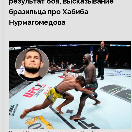
результат боя, высказывание
бразильца про Хабиба
Нурмагомедова