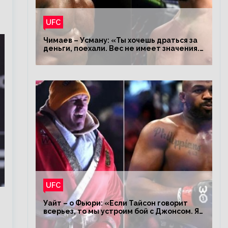
UFC
Чимаев – Усману: «Ты хочешь драться за
деньги, поехали. Вес не имеет значения.
Я – король»
UFC
Уайт – о Фьюри: «Если Тайсон говорит
всерьез, то мы устроим бой с Джонсом. Я
заставил Флойда Мейвезера драться с
Конором»