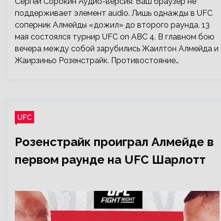
Сергей Сорокин Аудио-версия: Ваш браузер не
поддерживает элемент audio. Лишь однажды в UFC
соперник Алмейды «дожил» до второго раунда. 13
мая состоялся турнир UFC on ABC 4. В главном бою
вечера между собой зарубились Жаилтон Алмейда и
Жаирзиньо Розенстрайк. Противостояние…
UFC
Розенстрайк проиграл Алмейде в
первом раунде на UFC Шарлотт