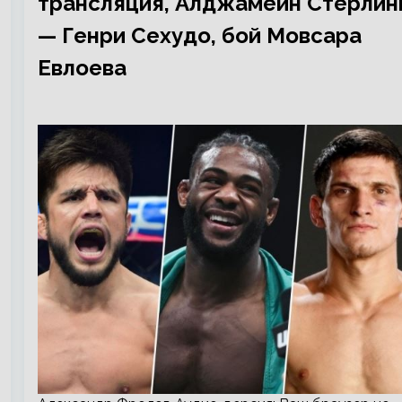
трансляция, Алджамейн Стерлин
— Генри Сехудо, бой Мовсара
Евлоева