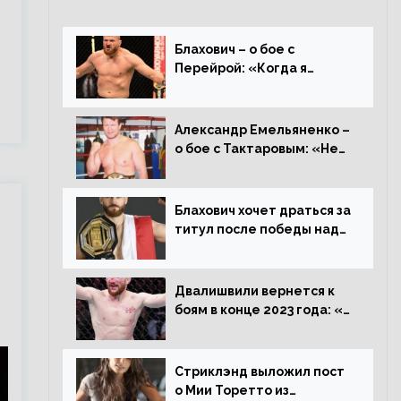
Блахович – о бое с
Перейрой: «Когда я
услышал о его переходе в
93 кг, захотел драться с
ним»
Александр Емельяненко –
о бое с Тактаровым: «Нет,
он старый»
Блахович хочет драться за
титул после победы над
Перейрой: «Я буду
счастлив увезти пояс в
Польшу»
Двалишвили вернется к
боям в конце 2023 года: «Я
смогу бить через 3
месяца»
Стриклэнд выложил пост
о Мии Торетто из