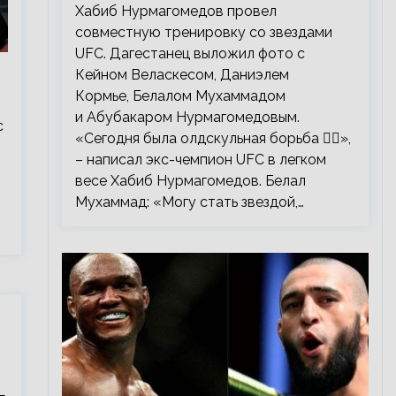
тренировку со звездами UFC
Хабиб Нурмагомедов провел
совместную тренировку со звездами
UFC. Дагестанец выложил фото с
Кейном Веласкесом, Даниэлем
Кормье, Белалом Мухаммадом
и Абубакаром Нурмагомедовым.
с
«Сегодня была олдскульная борьба 🤼‍♂️»,
– написал экс-чемпион UFC в легком
весе Хабиб Нурмагомедов. Белал
Мухаммад: «Могу стать звездой,…