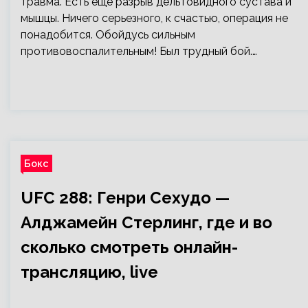
травма. Есть еще разрыв дельтовидного сустава и
мышцы. Ничего серьезного, к счастью, операция не
понадобится. Обойдусь сильным
противовоспалительным! Был трудный бой.…
Бокс
UFC 288: Генри Сехудо —
Алджамейн Стерлинг, где и во
сколько смотреть онлайн-
трансляцию, live