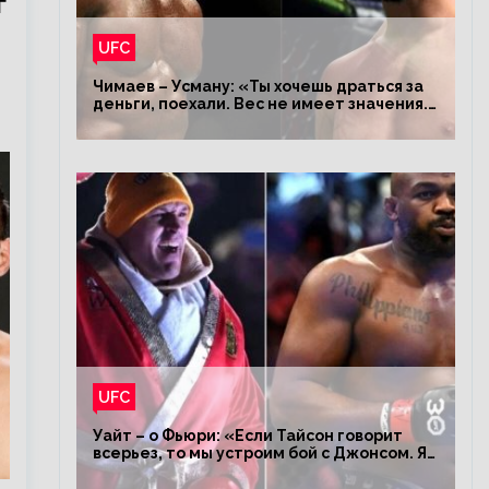
г
UFC
Чимаев – Усману: «Ты хочешь драться за
деньги, поехали. Вес не имеет значения.
Я – король»
UFC
Уайт – о Фьюри: «Если Тайсон говорит
всерьез, то мы устроим бой с Джонсом. Я
заставил Флойда Мейвезера драться с
Конором»