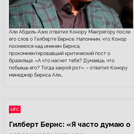
Али Абдель-Азиз ответил Конору Макгрегору после
его слов о Гилберте Бернсе. Напомним, что Конор
посмеялся над именем Бернса,
прокомментировавший критический пост о
бразильце. «А что насчет тебя? Думаешь, что
побьешь его? Тогда закрой рот», – ответил Конору
менеджер Бернса Али…
UFC
Гилберт Бернс: «Я часто думаю о