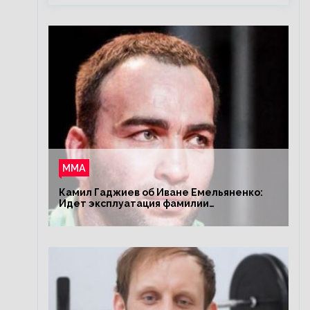
ММА
Камил Гаджиев об Иване Емельяненко:
Идет эксплуатация фамилии
Емельяненко