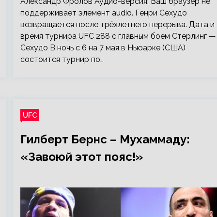
Александр Фролов Аудио-версия: Ваш браузер не
поддерживает элемент audio. Генри Сехудо
возвращается после трёхлетнего перерыва. Дата и
время турнира UFC 288 с главным боем Стерлинг —
Сехудо В ночь с 6 на 7 мая в Ньюарке (США)
состоится турнир по…
UFC
Гилберт Бернс – Мухаммаду:
«Завоюй этот пояс!»