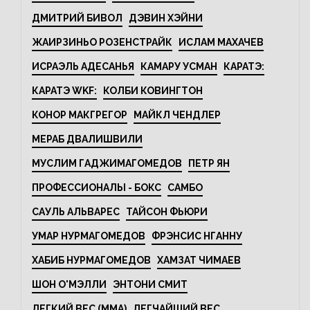
ДМИТРИЙ БИВОЛ
ДЭВИН ХЭЙНИ
ЖАИРЗИНЬО РОЗЕНСТРАЙК
ИСЛАМ МАХАЧЕВ
ИСРАЭЛЬ АДЕСАНЬЯ
КАМАРУ УСМАН
КАРАТЭ:
КАРАТЭ WKF:
КОЛБИ КОВИНГТОН
КОНОР МАКГРЕГОР
МАЙКЛ ЧЕНДЛЕР
МЕРАБ ДВАЛИШВИЛИ
МУСЛИМ ГАДЖИМАГОМЕДОВ
ПЕТР ЯН
ПРОФЕССИОНАЛЫ - БОКС
САМБО
САУЛЬ АЛЬВАРЕС
ТАЙСОН ФЬЮРИ
УМАР НУРМАГОМЕДОВ
ФРЭНСИС НГАННУ
ХАБИБ НУРМАГОМЕДОВ
ХАМЗАТ ЧИМАЕВ
ШОН О'МЭЛЛИ
ЭНТОНИ СМИТ
ЛЕГКИЙ ВЕС (MMA)
ЛЕГЧАЙШИЙ ВЕС