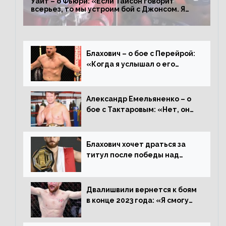
Уайт – о Фьюри: «Если Тайсон говорит
всерьез, то мы устроим бой с Джонсом. Я
заставил Флойда Мейвезера драться с
Конором»
Блахович – о бое с Перейрой:
«Когда я услышал о его
переходе в 93 кг, захотел
драться с ним»
Александр Емельяненко – о
бое с Тактаровым: «Нет, он
старый»
Блахович хочет драться за
титул после победы над
Перейрой: «Я буду счастлив
увезти пояс в Польшу»
Двалишвили вернется к боям
в конце 2023 года: «Я смогу
бить через 3 месяца»