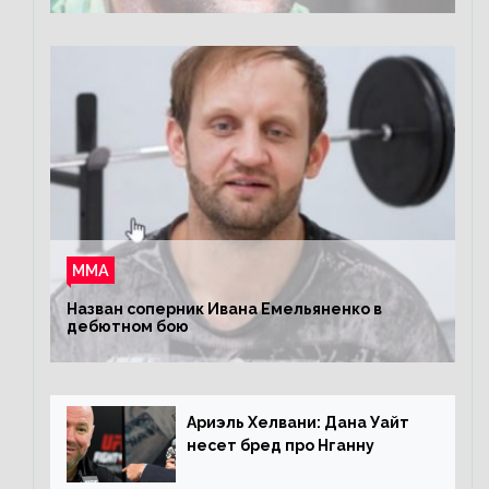
ММА
Назван соперник Ивана Емельяненко в
дебютном бою
Ариэль Хелвани: Дана Уайт
несет бред про Нганну