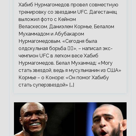
Хабиб Нурмагомедов провел совместную
тренировку со звездами UFC. Дагестанец
выложил фото с Кейном
Веласкесом, Даниэлем Кормье, Белалом
Мухаммадом и Абубакаром
Нурмагомедовым. «Сегодня была
олдскульная борьба 🤼‍♂️», – написал экс-
чемпион UFC в легком весе Хабиб
Нурмагомедов. Белал Мухаммад: «Могу
стать звездой, ведь я мусульманин из США»
Кормье – о Коноре: «Он помог Хабибу
стать суперзвездой» […]