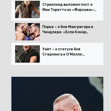
Стриклэнд выложил пост о
Мии Торетто из «Форсажа»:
«Единственная причина
смотреть этот отсталый
фильм»
Порье – о бое Макгрегора и
Чендлера: «Если Конор
вернется на пике, то он
нокаутирует Майкла»
Уайт – о статусе боя
Стерлинга и О’Мэлли:
«Зачем Алджо сказал про
травму? Он готовится,
поединок в силе»