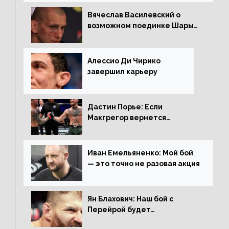
Вячеслав Василевский о
возможном поединке Шары
Буллета с Романом
Копыловым
Алессио Ди Чирико
завершил карьеру
Дастин Порье: Если
Макгрегор вернется
прежним, то ему хватит два
раунда на Чендлера
Иван Емельяненко: Мой бой
— это точно не разовая акция
Ян Блахович: Наш бой с
Перейрой будет
претендентским