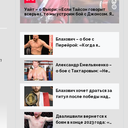
Уайт – о Фьюри: «Если Тайсон говорит
всерьез, то мы устроим бой с Джонсом. Я
заставил Флойда Мейвезера драться с
Конором»
Блахович – о бое с
Перейрой: «Когда я
услышал о его переходе в
93 кг, захотел драться с
т
ним»
Александр Емельяненко –
о бое с Тактаровым: «Нет,
он старый»
Блахович хочет драться за
титул после победы над
Перейрой: «Я буду
счастлив увезти пояс в
Польшу»
Двалишвили вернется к
боям в конце 2023 года: «Я