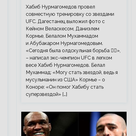
тренировку со звездами UFC
Хабиб Нурмагомедов провел
совместную тренировку со звездами
UFC. Дагестанец выложил фото с
Кейном Веласкесом, Даниэлем
Кормье, Белалом Мухаммадом
и Абубакаром Нурмагомедовым.
«Сегодня была олдскульная борьба 🤼‍♂️»,
– написал экс-чемпион UFC в легком
весе Хабиб Нурмагомедов. Белал
Мухаммад: «Могу стать звездой, ведь я
мусульманин из США» Кормье – о
Коноре: «Он помог Хабибу стать
суперзвездой» […]