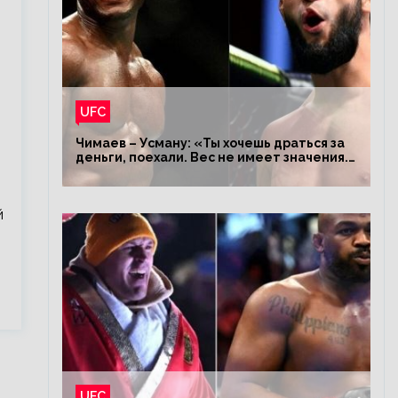
UFC
Чимаев – Усману: «Ты хочешь драться за
деньги, поехали. Вес не имеет значения.
Я – король»
й
UFC