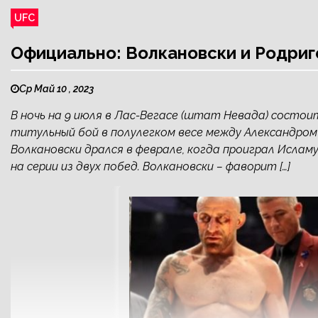
UFC
Официально: Волкановски и Родриг
Ср Май 10 , 2023
В ночь на 9 июля в Лас-Вегасе (штат Невада) состои
титульный бой в полулегком весе между Александром 
Волкановски дрался в феврале, когда проиграл Ислам
на серии из двух побед. Волкановски – фаворит […]