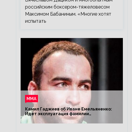
российским боксером-тяжеловесом
Максимом Бабаниным. «Многие хотят
испытать
ММА
Камил Гаджиев об Иване Емельяненко:
Идет эксплуатация фамилии
Емельяненко