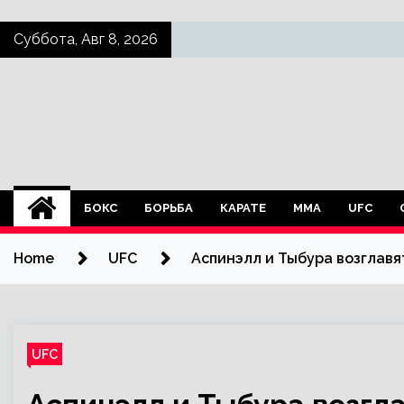
Skip
Суббота, Авг 8, 2026
to
content
БОКС
БОРЬБА
КАРАТЕ
ММА
UFC
Home
UFC
Аспинэлл и Тыбура возглавят
UFC