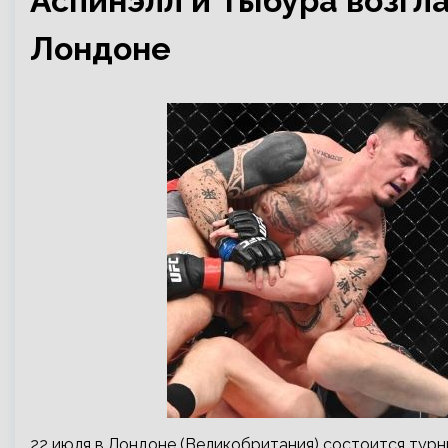
Аспинэлл и Тыбура возглав
Лондоне
22 июля в Лондоне (Великобритания) состоится турни