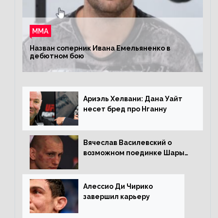
ММА
Назван соперник Ивана Емельяненко в
дебютном бою
Ариэль Хелвани: Дана Уайт
несет бред про Нганну
Вячеслав Василевский о
возможном поединке Шары
Буллета с Романом
Копыловым
Алессио Ди Чирико
завершил карьеру