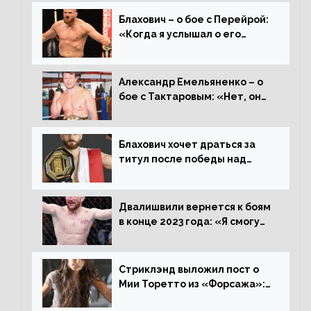
Блахович – о бое с Перейрой:
«Когда я услышал о его
переходе в 93 кг, захотел
драться с ним»
Александр Емельяненко – о
бое с Тактаровым: «Нет, он
старый»
Блахович хочет драться за
титул после победы над
Перейрой: «Я буду счастлив
увезти пояс в Польшу»
Двалишвили вернется к боям
в конце 2023 года: «Я смогу
бить через 3 месяца»
Стриклэнд выложил пост о
Мии Торетто из «Форсажа»:
«Единственная причина