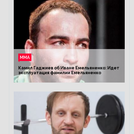
ММА
Камил Гаджиев об Иване Емельяненко: Идет
эксплуатация фамилии Емельяненко