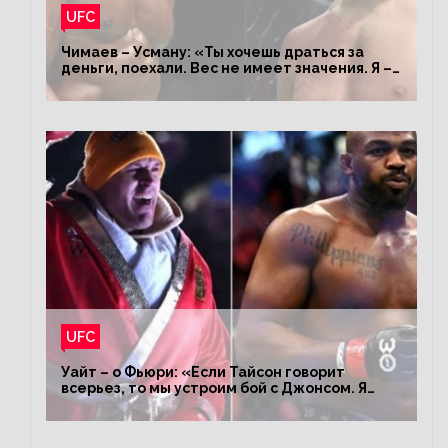
UFC
Чимаев – Усману: «Ты хочешь драться за
деньги, поехали. Вес не имеет значения. Я –
король»
UFC
Уайт – о Фьюри: «Если Тайсон говорит
всерьез, то мы устроим бой с Джонсом. Я
заставил Флойда Мейвезера драться с
Конором»