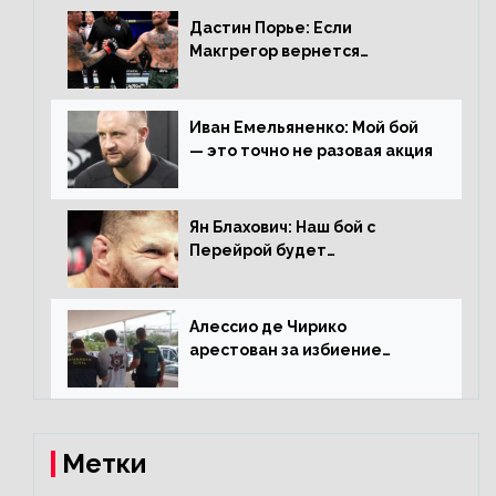
Дастин Порье: Если
Макгрегор вернется
прежним, то ему хватит два
раунда на Чендлера
Иван Емельяненко: Мой бой
— это точно не разовая акция
Ян Блахович: Наш бой с
Перейрой будет
претендентским
Алессио де Чирико
арестован за избиение
таксиста
Метки