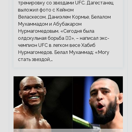
тренировку со звездами UFC. Дагестанец
выложил фото с Кейном
Веласкесом, Даниэлем Кормье, Белалом
Мухаммадом и Абубакаром
Нурмагомедовым. «Сегодня была
олдскульная борьба 🤼‍♂️», – написал экс-
чемпион UFC в легком весе Хабиб
Нурмагомедов. Белал Мухаммад: «Могу
стать звездой,…