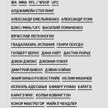
IBA
MMA
PFL / WSOF
UFC
АЛДЖАМЕЙН СТЕРЛИНГ
АЛЕКСАНДР ЕМЕЛЬЯНЕНКО
АЛЕКСАНДР УСИК
БОКС/MMA/UFC
ВАСИЛИЙ ЛОМАЧЕНКО
ВЯЧЕСЛАВ ЛЕГКОНОГИХ
ГВАДАЛАХАРА, ИСПАНИЯ
ГЕНРИ СЕХУДО
ГИЛБЕРТ БЕРНС
ДАНА УАЙТ
ДАСТИН ПОРЬЕ
ДЖОН ДЖОНС
ДЖОННИ УОКЕР
ДМИТРИЙ БИВОЛ
ДЭВИН ХЭЙНИ
ЖАИРЗИНЬО РОЗЕНСТРАЙК
ИСЛАМ МАХАЧЕВ
ИСРАЭЛЬ АДЕСАНЬЯ
КАМАРУ УСМАН
КАРАТЭ:
КАРАТЭ WKF:
КОЛБИ КОВИНГТОН
КОНОР МАКГРЕГОР
МАЙКЛ ЧЕНДЛЕР