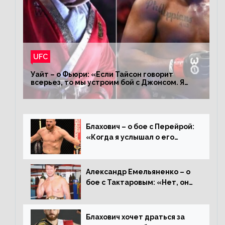
UFC
Уайт – о Фьюри: «Если Тайсон говорит
всерьез, то мы устроим бой с Джонсом. Я
заставил Флойда Мейвезера драться с
Конором»
Блахович – о бое с Перейрой:
«Когда я услышал о его
переходе в 93 кг, захотел
драться с ним»
Александр Емельяненко – о
бое с Тактаровым: «Нет, он
старый»
Блахович хочет драться за