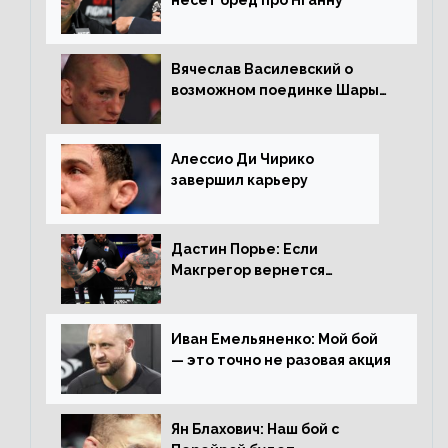
несет бред про Нганну
Вячеслав Василевский о
возможном поединке Шары
Буллета с Романом
Копыловым
Алессио Ди Чирико
завершил карьеру
Дастин Порье: Если
Макгрегор вернется
прежним, то ему хватит два
раунда на Чендлера
Иван Емельяненко: Мой бой
— это точно не разовая акция
Ян Блахович: Наш бой с