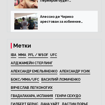
Перейрой будет
претендентским
Алессио де Чирико
арестован за избиение
таксиста
Метки
IBA
MMA
PFL / WSOF
UFC
АЛДЖАМЕЙН СТЕРЛИНГ
АЛЕКСАНДР ЕМЕЛЬЯНЕНКО
АЛЕКСАНДР УСИК
БОКС/MMA/UFC
ВАСИЛИЙ ЛОМАЧЕНКО
ВЯЧЕСЛАВ ЛЕГКОНОГИХ
ГВАДАЛАХАРА, ИСПАНИЯ
ГЕНРИ СЕХУДО
ГИЛБЕРТ БЕРНС
ДАНА УАЙТ
ДАСТИН ПОРЬЕ