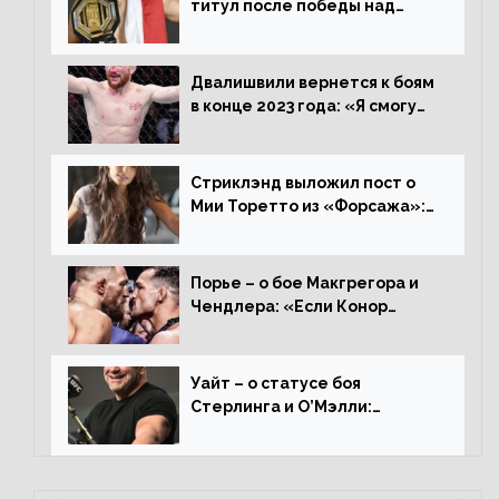
титул после победы над
Перейрой: «Я буду счастлив
увезти пояс в Польшу»
Двалишвили вернется к боям
в конце 2023 года: «Я смогу
бить через 3 месяца»
Стриклэнд выложил пост о
Мии Торетто из «Форсажа»:
«Единственная причина
смотреть этот отсталый
фильм»
Порье – о бое Макгрегора и
Чендлера: «Если Конор
вернется на пике, то он
нокаутирует Майкла»
Уайт – о статусе боя
Стерлинга и О’Мэлли:
«Зачем Алджо сказал про
травму? Он готовится,
поединок в силе»