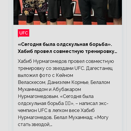
UFC
«Сегодня была олдскульная борьба».
Хабиб провел совместную тренировку
со звездами UFC
Хабиб Нурмагомедов провел совместную
тренировку со звездами UFC. Дагестанец
выложил фото с Кейном
Веласкесом, Даниэлем Кормье, Белалом
Мухаммадом и Абубакаром
Нурмагомедовым. «Сегодня была
олдскульная борьба 🤼‍♂️», – написал экс-
чемпион UFC в легком весе Хабиб
Нурмагомедов. Белал Мухаммад: «Могу
стать звездой,…