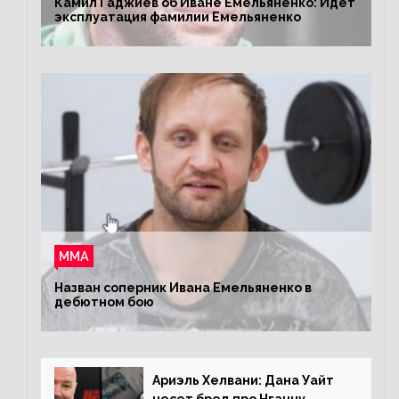
Камил Гаджиев об Иване Емельяненко: Идет
эксплуатация фамилии Емельяненко
ММА
Назван соперник Ивана Емельяненко в
дебютном бою
Ариэль Хелвани: Дана Уайт