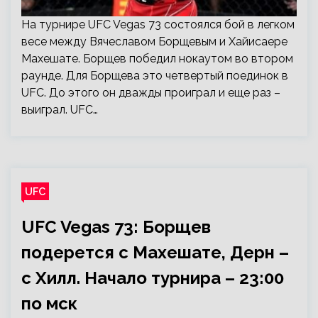
На турнире UFC Vegas 73 состоялся бой в легком
весе между Вячеславом Борщевым и Хайисаере
Махешате. Борщев победил нокаутом во втором
раунде. Для Борщева это четвертый поединок в
UFC. До этого он дважды проиграл и еще раз –
выиграл. UFC…
UFC
UFC Vegas 73: Борщев
подерется с Махешате, Дерн –
с Хилл. Начало турнира – 23:00
по мск