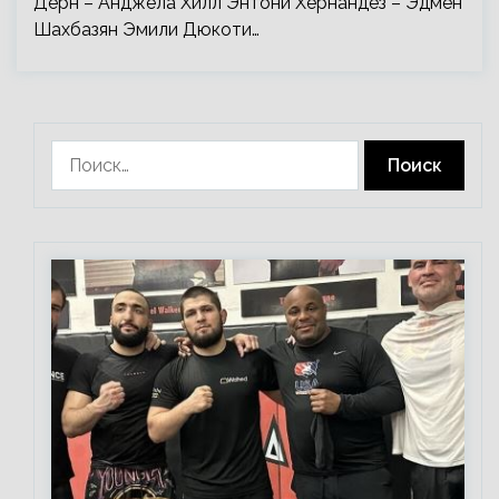
Дерн – Анджела Хилл Энтони Хернандез – Эдмен
Шахбазян Эмили Дюкоти…
Найти: