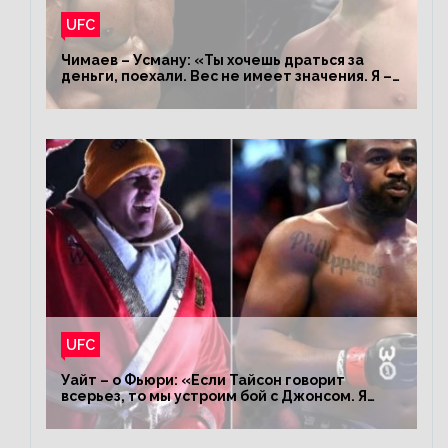
UFC
Чимаев – Усману: «Ты хочешь драться за
деньги, поехали. Вес не имеет значения. Я –
король»
UFC
Уайт – о Фьюри: «Если Тайсон говорит
всерьез, то мы устроим бой с Джонсом. Я
заставил Флойда Мейвезера драться с
Конором»