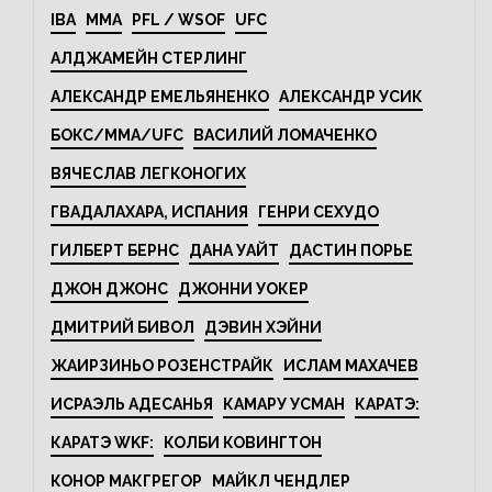
IBA
MMA
PFL / WSOF
UFC
АЛДЖАМЕЙН СТЕРЛИНГ
АЛЕКСАНДР ЕМЕЛЬЯНЕНКО
АЛЕКСАНДР УСИК
БОКС/MMA/UFC
ВАСИЛИЙ ЛОМАЧЕНКО
ВЯЧЕСЛАВ ЛЕГКОНОГИХ
ГВАДАЛАХАРА, ИСПАНИЯ
ГЕНРИ СЕХУДО
ГИЛБЕРТ БЕРНС
ДАНА УАЙТ
ДАСТИН ПОРЬЕ
ДЖОН ДЖОНС
ДЖОННИ УОКЕР
ДМИТРИЙ БИВОЛ
ДЭВИН ХЭЙНИ
ЖАИРЗИНЬО РОЗЕНСТРАЙК
ИСЛАМ МАХАЧЕВ
ИСРАЭЛЬ АДЕСАНЬЯ
КАМАРУ УСМАН
КАРАТЭ:
КАРАТЭ WKF:
КОЛБИ КОВИНГТОН
КОНОР МАКГРЕГОР
МАЙКЛ ЧЕНДЛЕР