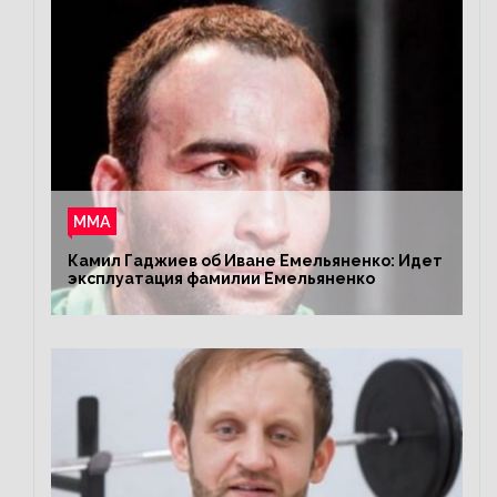
ММА
Камил Гаджиев об Иване Емельяненко: Идет
эксплуатация фамилии Емельяненко