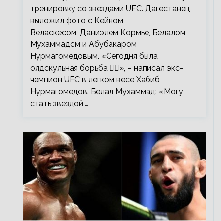
тренировку со звездами UFC. Дагестанец
выложил фото с Кейном
Веласкесом, Даниэлем Кормье, Белалом
Мухаммадом и Абубакаром
Нурмагомедовым. «Сегодня была
олдскульная борьба 🤼‍♂️», – написал экс-
чемпион UFC в легком весе Хабиб
Нурмагомедов. Белал Мухаммад: «Могу
стать звездой,…