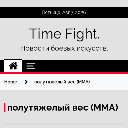
Skip
Пятница, Авг 7, 2026
to
content
Time Fight.
Новости боевых искусств.
Home
полутяжелый вес (MMA)
полутяжелый вес (MMA)