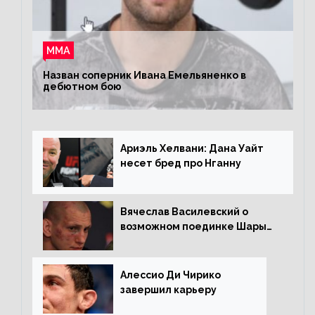
ММА
Назван соперник Ивана Емельяненко в
дебютном бою
Ариэль Хелвани: Дана Уайт
несет бред про Нганну
Вячеслав Василевский о
возможном поединке Шары
Буллета с Романом
Копыловым
Алессио Ди Чирико
завершил карьеру