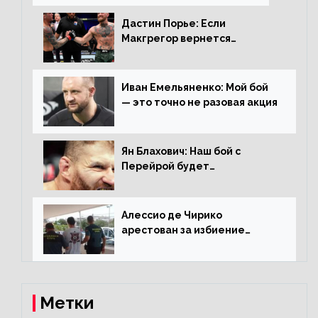
Дастин Порье: Если
Макгрегор вернется
прежним, то ему хватит два
раунда на Чендлера
Иван Емельяненко: Мой бой
— это точно не разовая акция
Ян Блахович: Наш бой с
Перейрой будет
претендентским
Алессио де Чирико
арестован за избиение
таксиста
Метки