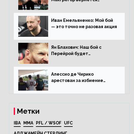
прежним, то ему хватит два
раунда на Чендлера
Иван Емельяненко: Мой бой
— это точно не разовая акция
Ян Блахович: Наш бой с
Перейрой будет
претендентским
Алессио де Чирико
арестован за избиение
таксиста
Метки
IBA
MMA
PFL / WSOF
UFC
АЛДЖАМЕЙН СТЕРЛИНГ