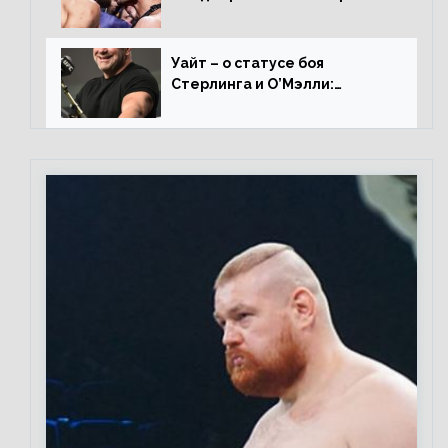
вернется на пике, то он
нокаутирует Майкла»
Уайт – о статусе боя
Стерлинга и О’Мэлли:
«Зачем Алджо сказал про
травму? Он готовится,
поединок в силе»