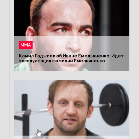
ММА
Камил Гаджиев об Иване Емельяненко: Идет
эксплуатация фамилии Емельяненко