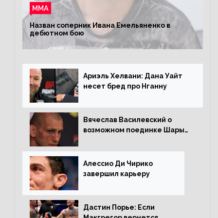
ММА
Назван соперник Ивана Емельяненко в
дебютном бою
Ариэль Хелвани: Дана Уайт
несет бред про Нганну
Вячеслав Василевский о
возможном поединке Шары
Буллета с Романом
Копыловым
Алессио Ди Чирико
завершил карьеру
Дастин Порье: Если
Макгрегор вернется