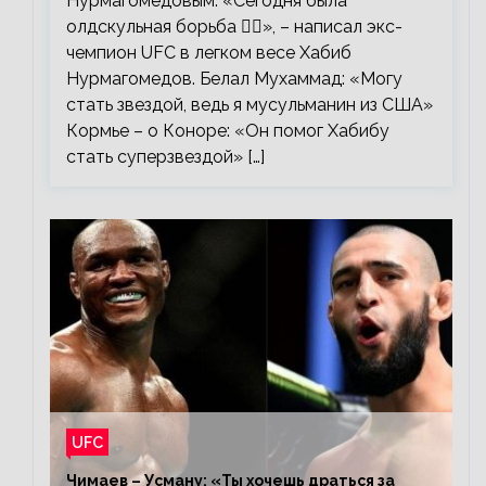
Нурмагомедовым. «Сегодня была
олдскульная борьба 🤼‍♂️», – написал экс-
чемпион UFC в легком весе Хабиб
Нурмагомедов. Белал Мухаммад: «Могу
стать звездой, ведь я мусульманин из США»
Кормье – о Коноре: «Он помог Хабибу
стать суперзвездой» […]
UFC
Чимаев – Усману: «Ты хочешь драться за