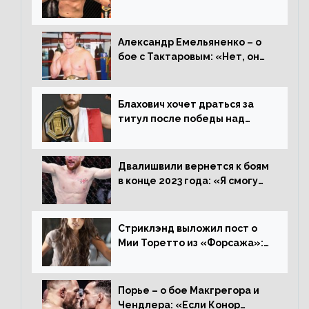
переходе в 93 кг, захотел
драться с ним»
Александр Емельяненко – о
бое с Тактаровым: «Нет, он
старый»
Блахович хочет драться за
титул после победы над
Перейрой: «Я буду счастлив
увезти пояс в Польшу»
Двалишвили вернется к боям
в конце 2023 года: «Я смогу
бить через 3 месяца»
Стриклэнд выложил пост о
Мии Торетто из «Форсажа»:
«Единственная причина
смотреть этот отсталый
фильм»
Порье – о бое Макгрегора и
Чендлера: «Если Конор