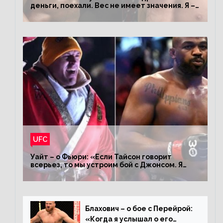
деньги, поехали. Вес не имеет значения. Я –
король»
UFC
Уайт – о Фьюри: «Если Тайсон говорит
всерьез, то мы устроим бой с Джонсом. Я
заставил Флойда Мейвезера драться с
Конором»
Блахович – о бое с Перейрой:
«Когда я услышал о его