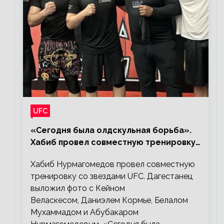
UFC
«Сегодня была олдскульная борьба».
Хабиб провел совместную тренировку
со звездами UFC
Хабиб Нурмагомедов провел совместную
тренировку со звездами UFC. Дагестанец
выложил фото с Кейном
Веласкесом, Даниэлем Кормье, Белалом
Мухаммадом и Абубакаром