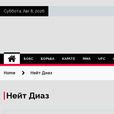
Skip
Суббота, Авг 8, 2026
to
content
БОКС
БОРЬБА
КАРАТЕ
ММА
UFC
Home
Нейт Диаз
Нейт Диаз