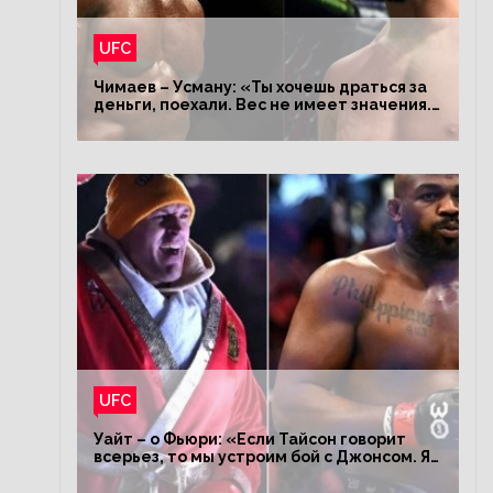
UFC
Чимаев – Усману: «Ты хочешь драться за
деньги, поехали. Вес не имеет значения.
Я – король»
UFC
Уайт – о Фьюри: «Если Тайсон говорит
всерьез, то мы устроим бой с Джонсом. Я
заставил Флойда Мейвезера драться с
Конором»