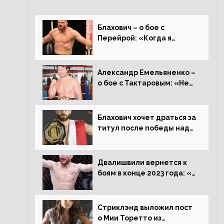
Блахович – о бое с
Перейрой: «Когда я
услышал о его переходе в
93 кг, захотел драться с
ним»
Александр Емельяненко –
о бое с Тактаровым: «Нет,
он старый»
Блахович хочет драться за
титул после победы над
Перейрой: «Я буду
счастлив увезти пояс в
Польшу»
Двалишвили вернется к
боям в конце 2023 года: «Я
смогу бить через 3
месяца»
Стриклэнд выложил пост
о Мии Торетто из