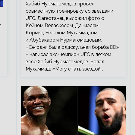
тренировку со звездами UFC
Хабиб Нурмагомедов провел
совместную тренировку со звездами
UFC. Дагестанец выложил фото с
е
Кейном Веласкесом, Даниэлем
Кормье, Белалом Мухаммадом
и Абубакаром Нурмагомедовым.
«Сегодня была олдскульная борьба 🤼‍♂️»,
– написал экс-чемпион UFC в легком
весе Хабиб Нурмагомедов. Белал
Мухаммад: «Могу стать звездой,…