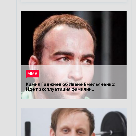
ММА
Камил Гаджиев об Иване Емельяненко:
Идет эксплуатация фамилии
Емельяненко