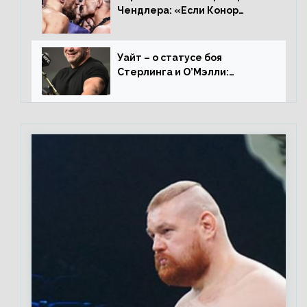
Чендлера: «Если Конор
вернется на пике, то он
нокаутирует Майкла»
Уайт – о статусе боя
Стерлинга и О’Мэлли:
«Зачем Алджо сказал про
травму? Он готовится,
поединок в силе»