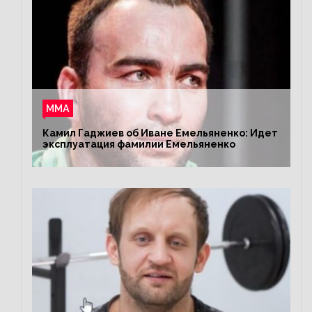
ММА
Камил Гаджиев об Иване Емельяненко: Идет
эксплуатация фамилии Емельяненко