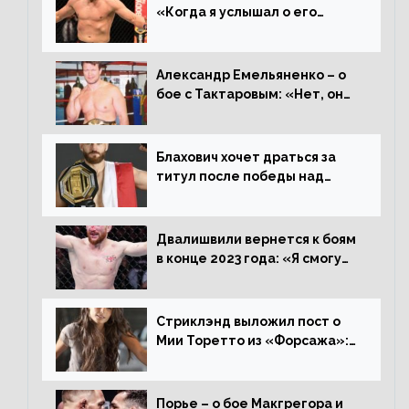
«Когда я услышал о его
переходе в 93 кг, захотел
драться с ним»
Александр Емельяненко – о
бое с Тактаровым: «Нет, он
старый»
Блахович хочет драться за
титул после победы над
Перейрой: «Я буду счастлив
увезти пояс в Польшу»
Двалишвили вернется к боям
в конце 2023 года: «Я смогу
бить через 3 месяца»
Стриклэнд выложил пост о
Мии Торетто из «Форсажа»:
«Единственная причина
смотреть этот отсталый
фильм»
Порье – о бое Макгрегора и