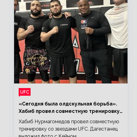
UFC
«Сегодня была олдскульная борьба».
Хабиб провел совместную тренировку
со звездами UFC
Хабиб Нурмагомедов провел совместную
тренировку со звездами UFC. Дагестанец
выложил фото с Кейном