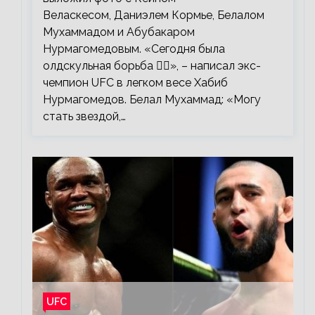
Веласкесом, Даниэлем Кормье, Белалом
Мухаммадом и Абубакаром
Нурмагомедовым. «Сегодня была
олдскульная борьба 🤼‍♂️», – написал экс-
чемпион UFC в легком весе Хабиб
Нурмагомедов. Белал Мухаммад: «Могу
стать звездой,…
UFC