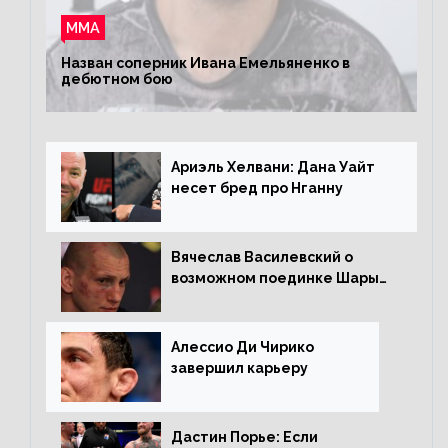
ММА
Назван соперник Ивана Емельяненко в
дебютном бою
Ариэль Хелвани: Дана Уайт
несет бред про Нганну
Вячеслав Василевский о
возможном поединке Шары
Буллета с Романом
Копыловым
Алессио Ди Чирико
завершил карьеру
Дастин Порье: Если