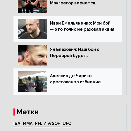
Макгрегор вернется
прежним, то ему хватит два
раунда на Чендлера
Иван Емельяненко: Мой бой
— это точно не разовая акция
Ян Блахович: Наш бой с
Перейрой будет
претендентским
Алессио де Чирико
арестован за избиение
таксиста
Метки
IBA
MMA
PFL / WSOF
UFC