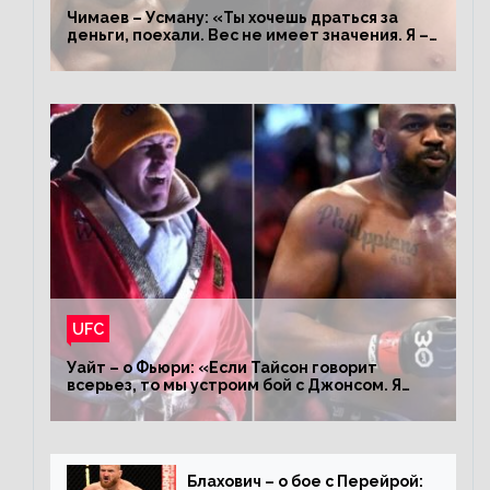
Чимаев – Усману: «Ты хочешь драться за
деньги, поехали. Вес не имеет значения. Я –
король»
UFC
Уайт – о Фьюри: «Если Тайсон говорит
всерьез, то мы устроим бой с Джонсом. Я
заставил Флойда Мейвезера драться с
Конором»
Блахович – о бое с Перейрой: