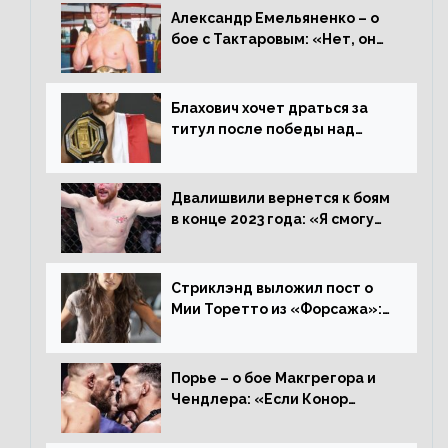
Александр Емельяненко – о
бое с Тактаровым: «Нет, он
старый»
Блахович хочет драться за
титул после победы над
Перейрой: «Я буду счастлив
увезти пояс в Польшу»
Двалишвили вернется к боям
в конце 2023 года: «Я смогу
бить через 3 месяца»
Стриклэнд выложил пост о
Мии Торетто из «Форсажа»:
«Единственная причина
смотреть этот отсталый
фильм»
Порье – о бое Макгрегора и
Чендлера: «Если Конор
вернется на пике, то он
нокаутирует Майкла»