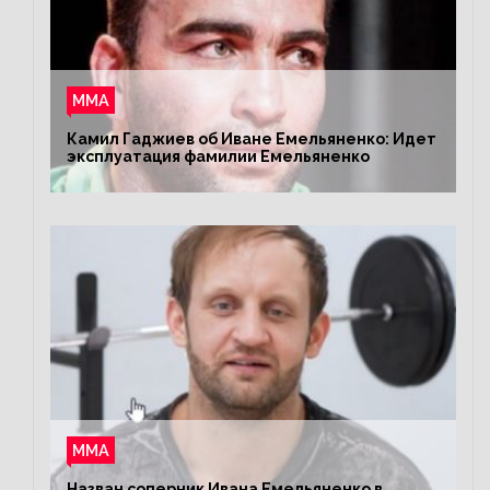
ММА
Камил Гаджиев об Иване Емельяненко: Идет
эксплуатация фамилии Емельяненко
ММА
Назван соперник Ивана Емельяненко в