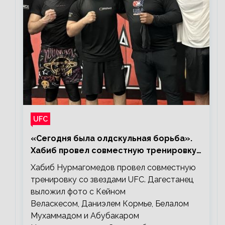
UFC
«Сегодня была олдскульная борьба».
Хабиб провел совместную тренировку
со звездами UFC
Хабиб Нурмагомедов провел совместную
тренировку со звездами UFC. Дагестанец
выложил фото с Кейном
Веласкесом, Даниэлем Кормье, Белалом
Мухаммадом и Абубакаром