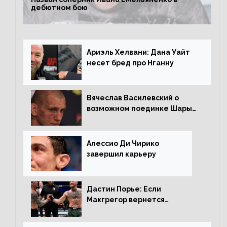
дебютном бою
Ариэль Хелвани: Дана Уайт
несет бред про Нганну
Вячеслав Василевский о
возможном поединке Шары
Буллета с Романом
Копыловым
Алессио Ди Чирико
завершил карьеру
Дастин Порье: Если
Макгрегор вернется
прежним, то ему хватит два
раунда на Чендлера