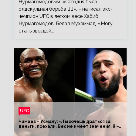
Нурмагомедовым. «Сегодня была
олдскульная борьба 🤼‍♂️», – написал экс-
чемпион UFC в легком весе Хабиб
Нурмагомедов. Белал Мухаммад: «Могу
стать звездой,…
UFC
Чимаев – Усману: «Ты хочешь драться за
деньги, поехали. Вес не имеет значения. Я –
король»