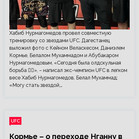
Хабиб Нурмагомедов провел совместную
тренировку со звездами UFC. Дагестанец
выложил фото с Кейном Веласкесом, Даниэлем
Кормье, Белалом Мухаммадом и Абубакаром
Нурмагомедовым. «Сегодня была олдскульная
борьба 🤼‍♂️», – написал экс-чемпион UFC в легком
весе Хабиб Нурмагомедов. Белал Мухаммад:
«Могу стать звездой,…
UFC
Кормье – о переходе Нганну в