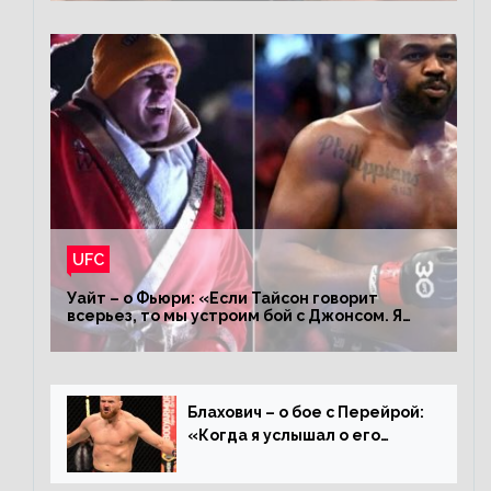
UFC
Уайт – о Фьюри: «Если Тайсон говорит
всерьез, то мы устроим бой с Джонсом. Я
заставил Флойда Мейвезера драться с
Конором»
Блахович – о бое с Перейрой:
«Когда я услышал о его
переходе в 93 кг, захотел
драться с ним»