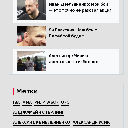
Иван Емельяненко: Мой бой
— это точно не разовая акция
Ян Блахович: Наш бой с
Перейрой будет
претендентским
Алессио де Чирико
арестован за избиение
таксиста
Метки
IBA
MMA
PFL / WSOF
UFC
АЛДЖАМЕЙН СТЕРЛИНГ
АЛЕКСАНДР ЕМЕЛЬЯНЕНКО
АЛЕКСАНДР УСИК