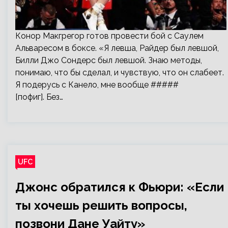
Конор Макгрегор готов провести бой с Саулем
Альваресом в боксе. «Я левша, Райдер был левшой,
Билли Джо Сондерс был левшой. Знаю методы,
понимаю, что бы сделал, и чувствую, что он слабеет.
Я подерусь с Канело, мне вообще #####
[пофиг]. Без…
UFC
Джонс обратился к Фьюри: «Если
ты хочешь решить вопросы,
позвони Дане Уайту»