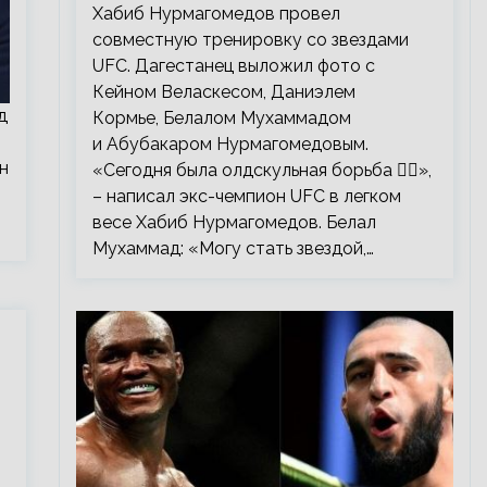
тренировку со звездами UFC
Хабиб Нурмагомедов провел
совместную тренировку со звездами
UFC. Дагестанец выложил фото с
Кейном Веласкесом, Даниэлем
д
Кормье, Белалом Мухаммадом
и Абубакаром Нурмагомедовым.
н
«Сегодня была олдскульная борьба 🤼‍♂️»,
– написал экс-чемпион UFC в легком
весе Хабиб Нурмагомедов. Белал
Мухаммад: «Могу стать звездой,…