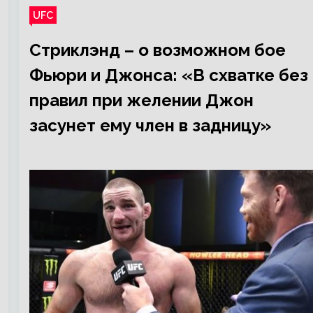
UFC
Стриклэнд – о возможном бое
Фьюри и Джонса: «В схватке без
правил при желении Джон
засунет ему член в задницу»