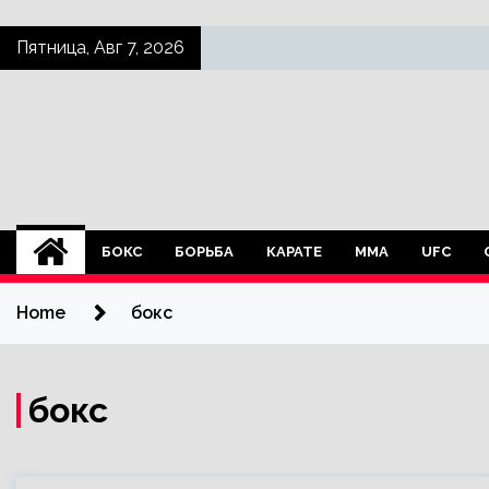
Skip
Пятница, Авг 7, 2026
to
content
БОКС
БОРЬБА
КАРАТЕ
ММА
UFC
Home
бокс
бокс