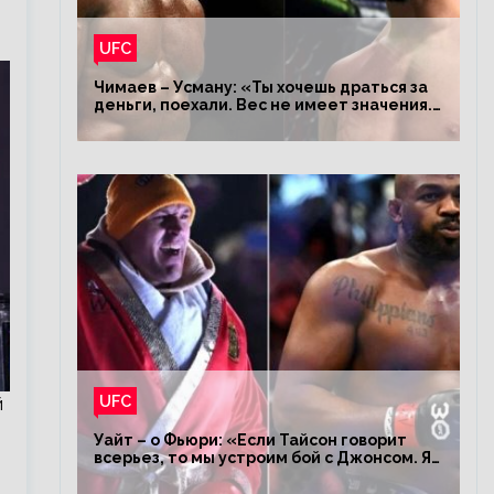
UFC
Чимаев – Усману: «Ты хочешь драться за
деньги, поехали. Вес не имеет значения.
Я – король»
UFC
й
Уайт – о Фьюри: «Если Тайсон говорит
всерьез, то мы устроим бой с Джонсом. Я
заставил Флойда Мейвезера драться с
Конором»