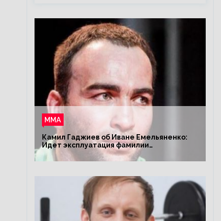
ММА
Камил Гаджиев об Иване Емельяненко:
Идет эксплуатация фамилии
Емельяненко