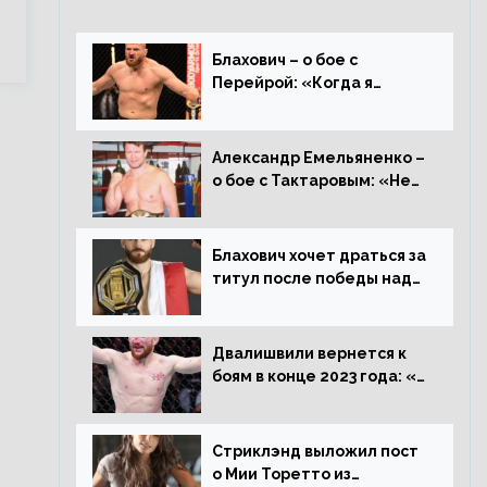
Блахович – о бое с
Перейрой: «Когда я
услышал о его переходе в
93 кг, захотел драться с
ним»
Александр Емельяненко –
о бое с Тактаровым: «Нет,
он старый»
Блахович хочет драться за
титул после победы над
Перейрой: «Я буду
счастлив увезти пояс в
Польшу»
Двалишвили вернется к
боям в конце 2023 года: «Я
смогу бить через 3
месяца»
Стриклэнд выложил пост
о Мии Торетто из