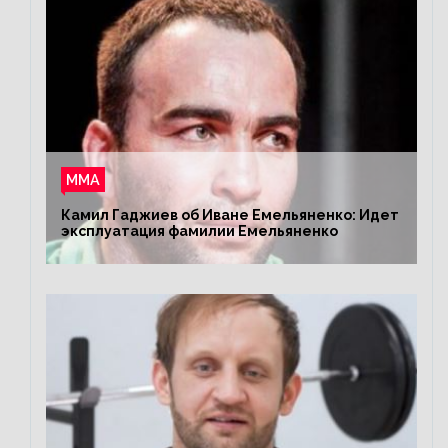
ММА
Камил Гаджиев об Иване Емельяненко: Идет
эксплуатация фамилии Емельяненко