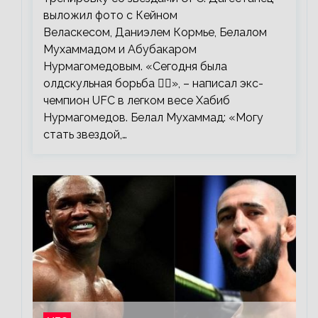
выложил фото с Кейном
Веласкесом, Даниэлем Кормье, Белалом
Мухаммадом и Абубакаром
Нурмагомедовым. «Сегодня была
олдскульная борьба 🤼‍♂️», – написал экс-
чемпион UFC в легком весе Хабиб
Нурмагомедов. Белал Мухаммад: «Могу
стать звездой,…