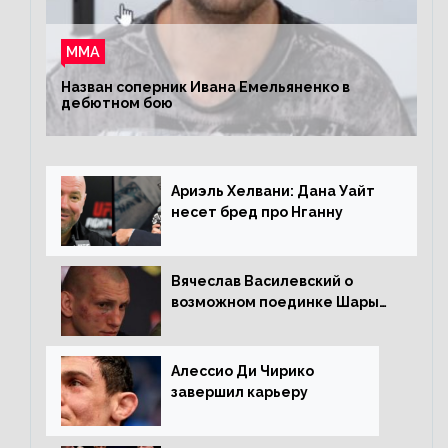
ММА
Назван соперник Ивана Емельяненко в
дебютном бою
Ариэль Хелвани: Дана Уайт
несет бред про Нганну
Вячеслав Василевский о
возможном поединке Шары
Буллета с Романом
Копыловым
Алессио Ди Чирико
завершил карьеру