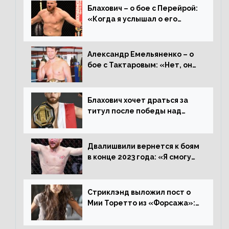
Блахович – о бое с Перейрой:
«Когда я услышал о его
переходе в 93 кг, захотел
драться с ним»
Александр Емельяненко – о
бое с Тактаровым: «Нет, он
старый»
Блахович хочет драться за
титул после победы над
Перейрой: «Я буду счастлив
увезти пояс в Польшу»
Двалишвили вернется к боям
в конце 2023 года: «Я смогу
бить через 3 месяца»
Стриклэнд выложил пост о
Мии Торетто из «Форсажа»:
«Единственная причина
смотреть этот отсталый