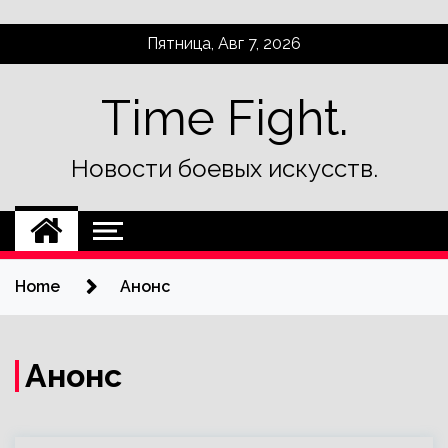
Skip
Пятница, Авг 7, 2026
to
content
Time Fight.
Новости боевых искусств.
Home
Анонс
Анонс