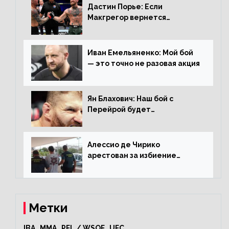
Дастин Порье: Если
Макгрегор вернется
прежним, то ему хватит два
раунда на Чендлера
Иван Емельяненко: Мой бой
— это точно не разовая акция
Ян Блахович: Наш бой с
Перейрой будет
претендентским
Алессио де Чирико
арестован за избиение
таксиста
Метки
IBA
MMA
PFL / WSOF
UFC