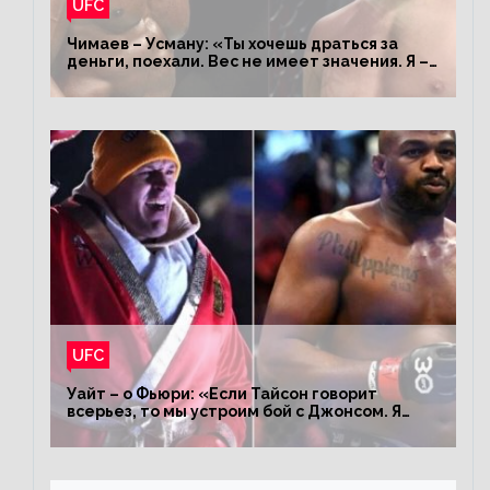
UFC
Чимаев – Усману: «Ты хочешь драться за
деньги, поехали. Вес не имеет значения. Я –
король»
UFC
Уайт – о Фьюри: «Если Тайсон говорит
всерьез, то мы устроим бой с Джонсом. Я
заставил Флойда Мейвезера драться с
Конором»