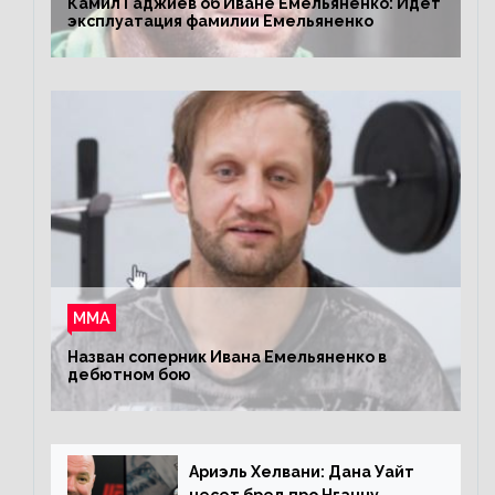
Камил Гаджиев об Иване Емельяненко: Идет
эксплуатация фамилии Емельяненко
ММА
Назван соперник Ивана Емельяненко в
дебютном бою
Ариэль Хелвани: Дана Уайт