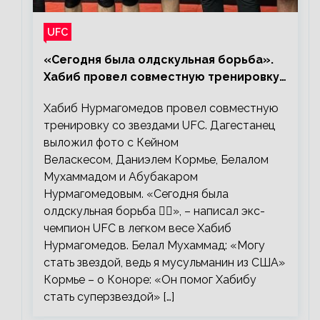
UFC
«Сегодня была олдскульная борьба».
Хабиб провел совместную тренировку
со звездами UFC
Хабиб Нурмагомедов провел совместную
тренировку со звездами UFC. Дагестанец
выложил фото с Кейном
Веласкесом, Даниэлем Кормье, Белалом
Мухаммадом и Абубакаром
Нурмагомедовым. «Сегодня была
олдскульная борьба 🤼‍♂️», – написал экс-
чемпион UFC в легком весе Хабиб
Нурмагомедов. Белал Мухаммад: «Могу
стать звездой, ведь я мусульманин из США»
Кормье – о Коноре: «Он помог Хабибу
стать суперзвездой» […]