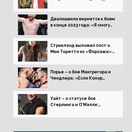
Перейрой: «Я буду счастлив
увезти пояс в Польшу»
Двалишвили вернется к боям
в конце 2023 года: «Я смогу
бить через 3 месяца»
Стриклэнд выложил пост о
Мии Торетто из «Форсажа»:
«Единственная причина
смотреть этот отсталый
фильм»
Порье – о бое Макгрегора и
Чендлера: «Если Конор
вернется на пике, то он
нокаутирует Майкла»
Уайт – о статусе боя
Стерлинга и О’Мэлли:
«Зачем Алджо сказал про
травму? Он готовится,
поединок в силе»