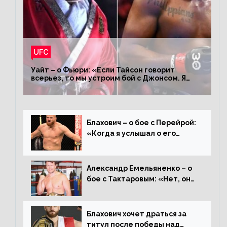
UFC
Уайт – о Фьюри: «Если Тайсон говорит
всерьез, то мы устроим бой с Джонсом. Я
заставил Флойда Мейвезера драться с
Конором»
Блахович – о бое с Перейрой:
«Когда я услышал о его
переходе в 93 кг, захотел
драться с ним»
Александр Емельяненко – о
бое с Тактаровым: «Нет, он
старый»
Блахович хочет драться за
титул после победы над