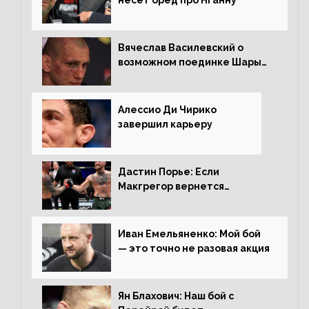
несет бред про Нганну
Вячеслав Василевский о
возможном поединке Шары
Буллета с Романом
Копыловым
Алессио Ди Чирико
завершил карьеру
Дастин Порье: Если
Макгрегор вернется
прежним, то ему хватит два
раунда на Чендлера
Иван Емельяненко: Мой бой
— это точно не разовая акция
Ян Блахович: Наш бой с