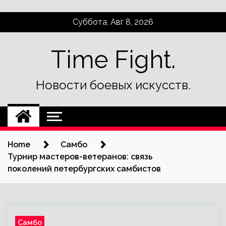
Skip
Суббота, Авг 8, 2026
to
content
Time Fight.
Новости боевых искусств.
Home
Самбо
Турнир мастеров-ветеранов: связь
поколений петербургских самбистов
Самбо