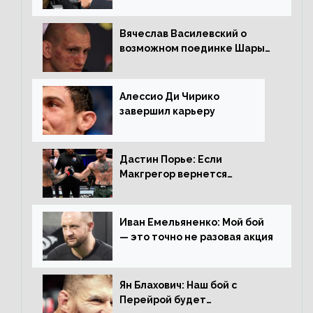
Вячеслав Василевский о
возможном поединке Шары
Буллета с Романом
Копыловым
Алессио Ди Чирико
завершил карьеру
Дастин Порье: Если
Макгрегор вернется
прежним, то ему хватит два
раунда на Чендлера
Иван Емельяненко: Мой бой
— это точно не разовая акция
Ян Блахович: Наш бой с
Перейрой будет