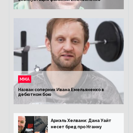
ММА
Назван соперник Ивана Емельяненко в
дебютном бою
Ариэль Хелвани: Дана Уайт
несет бред про Нганну