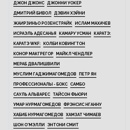
ДЖОН ДЖОНС
ДЖОННИ УОКЕР
ДМИТРИЙ БИВОЛ
ДЭВИН ХЭЙНИ
ЖАИРЗИНЬО РОЗЕНСТРАЙК
ИСЛАМ МАХАЧЕВ
ИСРАЭЛЬ АДЕСАНЬЯ
КАМАРУ УСМАН
КАРАТЭ:
КАРАТЭ WKF:
КОЛБИ КОВИНГТОН
КОНОР МАКГРЕГОР
МАЙКЛ ЧЕНДЛЕР
МЕРАБ ДВАЛИШВИЛИ
МУСЛИМ ГАДЖИМАГОМЕДОВ
ПЕТР ЯН
ПРОФЕССИОНАЛЫ - БОКС
САМБО
САУЛЬ АЛЬВАРЕС
ТАЙСОН ФЬЮРИ
УМАР НУРМАГОМЕДОВ
ФРЭНСИС НГАННУ
ХАБИБ НУРМАГОМЕДОВ
ХАМЗАТ ЧИМАЕВ
ШОН О'МЭЛЛИ
ЭНТОНИ СМИТ