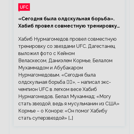
UFC
«Сегодня была олдскульная борьба».
Хабиб провел совместную тренировку
со звездами UFC
Хабиб Нурмагомедов провел совместную
тренировку со звездами UFC. Дагестанец
выложил фото с Кейном
Веласкесом, Даниэлем Кормье, Белалом
Мухаммадом и Абубакаром
Нурмагомедовым. «Сегодня была
олдскульная борьба 🤼‍♂️», – написал экс-
чемпион UFC в легком весе Хабиб
Нурмагомедов. Белал Мухаммад: «Могу
стать звездой, ведь я мусульманин из США»
Кормье – о Коноре: «Он помог Хабибу
стать суперзвездой» […]