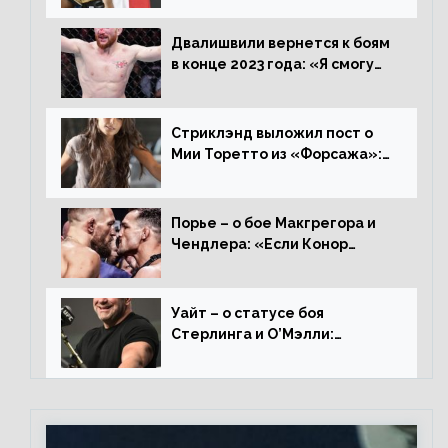
увезти пояс в Польшу»
Двалишвили вернется к боям
в конце 2023 года: «Я смогу
бить через 3 месяца»
Стриклэнд выложил пост о
Мии Торетто из «Форсажа»:
«Единственная причина
смотреть этот отсталый
фильм»
Порье – о бое Макгрегора и
Чендлера: «Если Конор
вернется на пике, то он
нокаутирует Майкла»
Уайт – о статусе боя
Стерлинга и О’Мэлли:
«Зачем Алджо сказал про
травму? Он готовится,
поединок в силе»