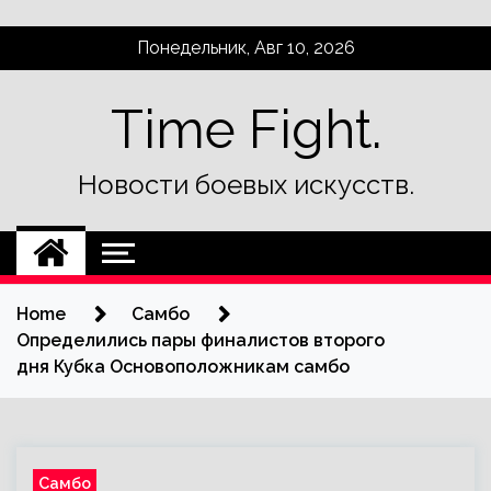
Skip
Понедельник, Авг 10, 2026
to
content
Time Fight.
Новости боевых искусств.
Home
Самбо
Определились пары финалистов второго
дня Кубка Основоположникам самбо
Самбо