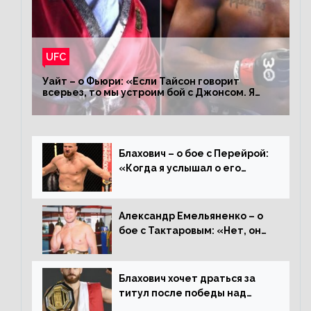
UFC
Уайт – о Фьюри: «Если Тайсон говорит
всерьез, то мы устроим бой с Джонсом. Я
заставил Флойда Мейвезера драться с
Конором»
Блахович – о бое с Перейрой:
«Когда я услышал о его
переходе в 93 кг, захотел
драться с ним»
Александр Емельяненко – о
бое с Тактаровым: «Нет, он
старый»
Блахович хочет драться за
титул после победы над
Перейрой: «Я буду счастлив