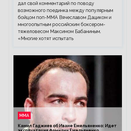
дал свой комментарий по поводу
возможного поединка между популярным
бойцом поп-ММА Вячеславом Дациком и
многоопытным российским боксером-
тяжеловесом Максимом Бабаниным.
«Многие хотят испытать
ММА
Камил Гаджиев об Иване Емельяненко: Идет
эксплуатация фамилии Емельяненко