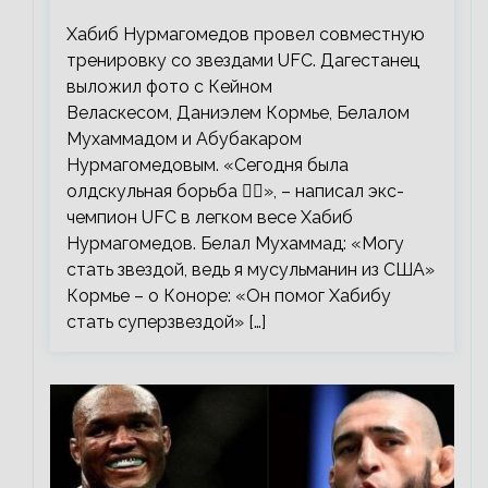
со звездами UFC
Хабиб Нурмагомедов провел совместную
тренировку со звездами UFC. Дагестанец
выложил фото с Кейном
Веласкесом, Даниэлем Кормье, Белалом
Мухаммадом и Абубакаром
Нурмагомедовым. «Сегодня была
олдскульная борьба 🤼‍♂️», – написал экс-
чемпион UFC в легком весе Хабиб
Нурмагомедов. Белал Мухаммад: «Могу
стать звездой, ведь я мусульманин из США»
Кормье – о Коноре: «Он помог Хабибу
стать суперзвездой» […]