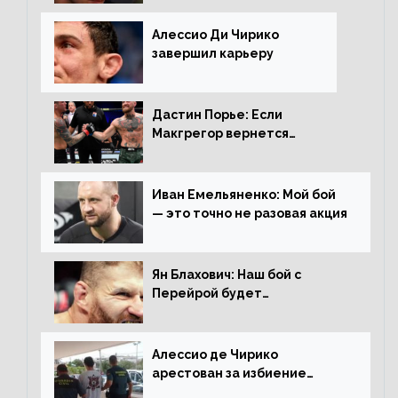
Копыловым
Алессио Ди Чирико
завершил карьеру
Дастин Порье: Если
Макгрегор вернется
прежним, то ему хватит два
раунда на Чендлера
Иван Емельяненко: Мой бой
— это точно не разовая акция
Ян Блахович: Наш бой с
Перейрой будет
претендентским
Алессио де Чирико
арестован за избиение
таксиста