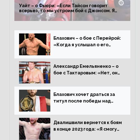
Уайт – о Фьюри: «Если Тайсон говорит
всерьез, то мы устроим бой с Джонсом. Я
заставил Флойда Мейвезера драться с
Конором»
Блахович – о бое с Перейрой:
«Когда я услышал о его
переходе в 93 кг, захотел
драться с ним»
Александр Емельяненко – о
бое с Тактаровым: «Нет, он
старый»
Блахович хочет драться за
титул после победы над
Перейрой: «Я буду счастлив
увезти пояс в Польшу»
Двалишвили вернется к боям
в конце 2023 года: «Я смогу
бить через 3 месяца»