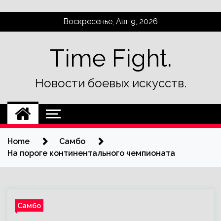
Skip
Воскресенье, Авг 9, 2026
to
content
Time Fight.
Новости боевых искусств.
Home
Самбо
На пороге континентального чемпионата
Самбо