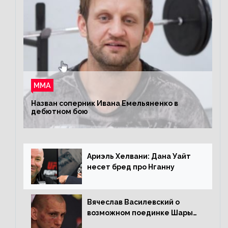
ММА
Назван соперник Ивана Емельяненко в
дебютном бою
Ариэль Хелвани: Дана Уайт
несет бред про Нганну
Вячеслав Василевский о
возможном поединке Шары
Буллета с Романом