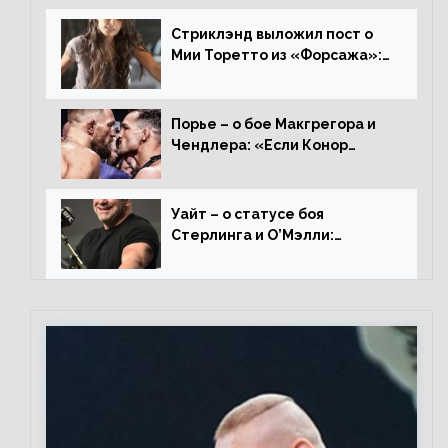
Стриклэнд выложил пост о
Мии Торетто из «Форсажа»:
«Единственная причина
смотреть этот отсталый
фильм»
Порье – о бое Макгрегора и
Чендлера: «Если Конор
вернется на пике, то он
нокаутирует Майкла»
Уайт – о статусе боя
Стерлинга и О’Мэлли:
«Зачем Алджо сказал про
травму? Он готовится,
поединок в силе»