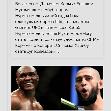
Веласкесом, Даниэлем Кормье, Белалом
Мухаммадом и Абубакаром
Нурмагомедовым. «Сегодня была
олдскульная борьба 🤼‍♂️», – написал экс-
чемпион UFC в легком весе Хабиб
Нурмагомедов. Белал Мухаммад: «Могу
стать звездой, ведь я мусульманин из США»
Кормье – о Коноре: «Он помог Хабибу
стать суперзвездой» […]