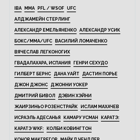
IBA
MMA
PFL / WSOF
UFC
АЛДЖАМЕЙН СТЕРЛИНГ
АЛЕКСАНДР ЕМЕЛЬЯНЕНКО
АЛЕКСАНДР УСИК
БОКС/MMA/UFC
ВАСИЛИЙ ЛОМАЧЕНКО
ВЯЧЕСЛАВ ЛЕГКОНОГИХ
ГВАДАЛАХАРА, ИСПАНИЯ
ГЕНРИ СЕХУДО
ГИЛБЕРТ БЕРНС
ДАНА УАЙТ
ДАСТИН ПОРЬЕ
ДЖОН ДЖОНС
ДЖОННИ УОКЕР
ДМИТРИЙ БИВОЛ
ДЭВИН ХЭЙНИ
ЖАИРЗИНЬО РОЗЕНСТРАЙК
ИСЛАМ МАХАЧЕВ
ИСРАЭЛЬ АДЕСАНЬЯ
КАМАРУ УСМАН
КАРАТЭ:
КАРАТЭ WKF:
КОЛБИ КОВИНГТОН
КОНОР МАКГРЕГОР
МАЙКЛ ЧЕНДЛЕР