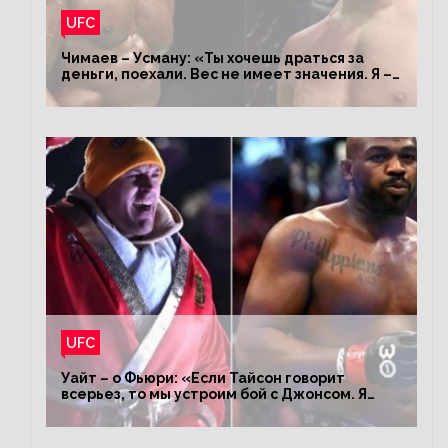
UFC
Чимаев – Усману: «Ты хочешь драться за
деньги, поехали. Вес не имеет значения. Я –
король»
UFC
Уайт – о Фьюри: «Если Тайсон говорит
всерьез, то мы устроим бой с Джонсом. Я
заставил Флойда Мейвезера драться с
Конором»