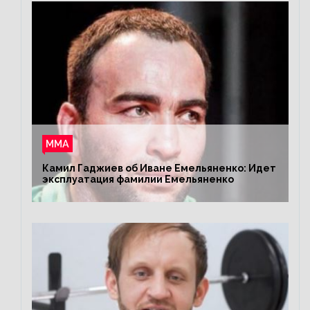
ММА
Камил Гаджиев об Иване Емельяненко: Идет
эксплуатация фамилии Емельяненко