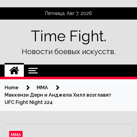
Skip
Пятница, Авг 7, 2026
to
content
Time Fight.
Новости боевых искусств.
Home
ММА
Маккензи Дерн и Анджела Хилл возглавят
UFC Fight Night 224
ММА