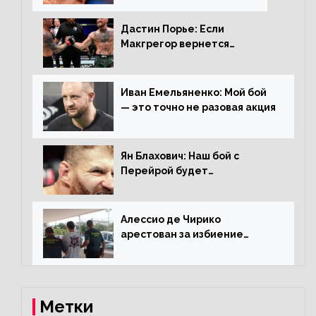
Дастин Порье: Если
Макгрегор вернется
прежним, то ему хватит два
раунда на Чендлера
Иван Емельяненко: Мой бой
— это точно не разовая акция
Ян Блахович: Наш бой с
Перейрой будет
претендентским
Алессио де Чирико
арестован за избиение
таксиста
Метки