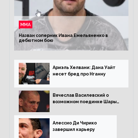
ММА
Назван соперник Ивана Емельяненко в
дебютном бою
Ариэль Хелвани: Дана Уайт
несет бред про Нганну
Вячеслав Василевский о
возможном поединке Шары
Буллета с Романом
Копыловым
Алессио Ди Чирико
завершил карьеру