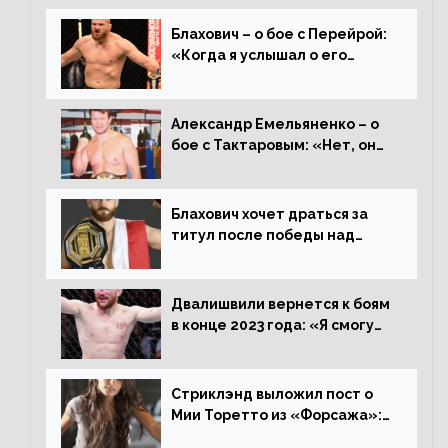
Блахович – о бое с Перейрой:
«Когда я услышал о его
переходе в 93 кг, захотел
драться с ним»
Александр Емельяненко – о
бое с Тактаровым: «Нет, он
старый»
Блахович хочет драться за
титул после победы над
Перейрой: «Я буду счастлив
увезти пояс в Польшу»
Двалишвили вернется к боям
в конце 2023 года: «Я смогу
бить через 3 месяца»
Стриклэнд выложил пост о
Мии Торетто из «Форсажа»:
«Единственная причина