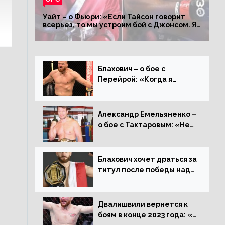
Уайт – о Фьюри: «Если Тайсон говорит
всерьез, то мы устроим бой с Джонсом. Я
заставил Флойда Мейвезера драться с
Конором»
Блахович – о бое с
Перейрой: «Когда я
услышал о его переходе в
93 кг, захотел драться с
ним»
Александр Емельяненко –
о бое с Тактаровым: «Нет,
он старый»
Блахович хочет драться за
титул после победы над
Перейрой: «Я буду
счастлив увезти пояс в
Польшу»
Двалишвили вернется к
боям в конце 2023 года: «Я