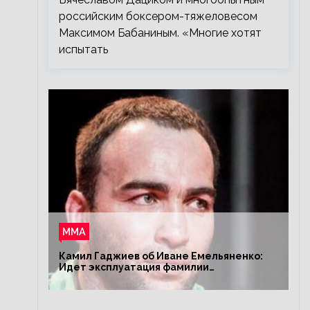
российским боксером-тяжеловесом
Максимом Бабаниным. «Многие хотят
испытать
ММА
Камил Гаджиев об Иване Емельяненко:
Идет эксплуатация фамилии
Емельяненко