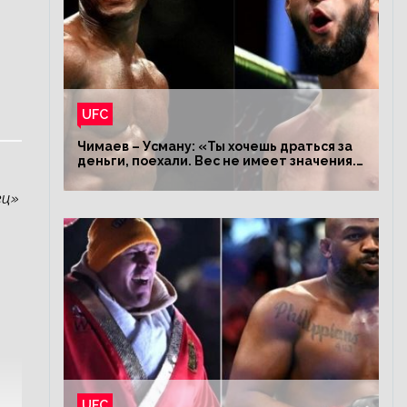
UFC
Чимаев – Усману: «Ты хочешь драться за
деньги, поехали. Вес не имеет значения.
Я – король»
ец»
UFC