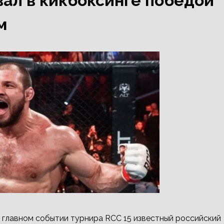
ал в кикбоксинге победой
м
в главном событии турнира RCC 15 известный российский