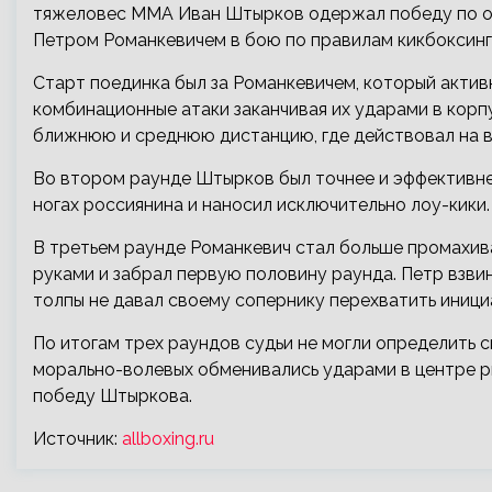
тяжеловес ММА Иван Штырков одержал победу по о
Петром Романкевичем в бою по правилам кикбоксинг
Старт поединка был за Романкевичем, который актив
комбинационные атаки заканчивая их ударами в корпу
ближнюю и среднюю дистанцию, где действовал на в
Во втором раунде Штырков был точнее и эффективне
ногах россиянина и наносил исключительно лоу-кики
В третьем раунде Романкевич стал больше промахива
руками и забрал первую половину раунда. Петр взви
толпы не давал своему сопернику перехватить иници
По итогам трех раундов судьи не могли определить с
морально-волевых обменивались ударами в центре ри
победу Штыркова.
Источник:
allboxing.ru