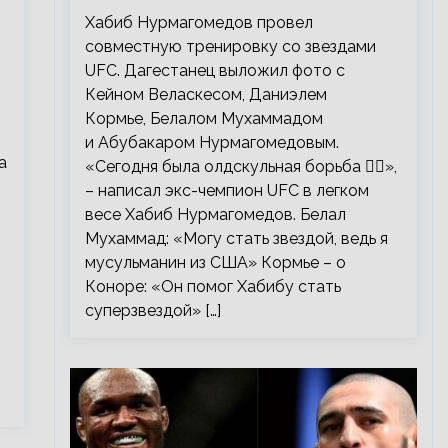
тренировку со звездами UFC
Хабиб Нурмагомедов провел
совместную тренировку со звездами
UFC. Дагестанец выложил фото с
Кейном Веласкесом, Даниэлем
Кормье, Белалом Мухаммадом
и Абубакаром Нурмагомедовым.
а
«Сегодня была олдскульная борьба 🤼‍♂️»,
– написал экс-чемпион UFC в легком
весе Хабиб Нурмагомедов. Белал
Мухаммад: «Могу стать звездой, ведь я
мусульманин из США» Кормье – о
Коноре: «Он помог Хабибу стать
суперзвездой» […]