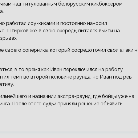
чкам над титулованным белорусским кикбоксером
а.
но работал лоу-киками и постоянно наносил
с. Штырков же, в свою очередь, пытался выйти на
зрывах.
е своего соперника, который сосредоточил свои атаки н
.
ться, в то время как Иван переключился на работу
нтил темп во второй половине раунда, но Иван под рев
ативу.
ильнейшего и назначили экстра-раунд, где бойцы уже на
нга. После этого судьи приняли решение объявить