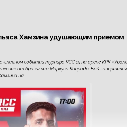
Ильяса Хамзина удушающим приемом
со-главном событии турнира RCC 15 на арене КРК «Урал
ражение от бразильца Маркуса Конрадо. Бой завершился
Хамзина на