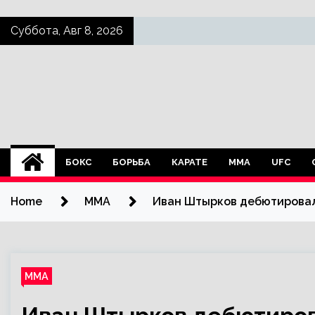
Skip
Суббота, Авг 8, 2026
to
content
БОКС
БОРЬБА
КАРАТЕ
ММА
UFC
Home
ММА
Иван Штырков дебютировал
ММА