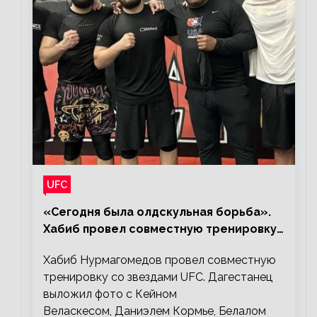
UFC
«Сегодня была олдскульная борьба».
Хабиб провел совместную тренировку
со звездами UFC
Хабиб Нурмагомедов провел совместную
тренировку со звездами UFC. Дагестанец
выложил фото с Кейном
Веласкесом, Даниэлем Кормье, Белалом