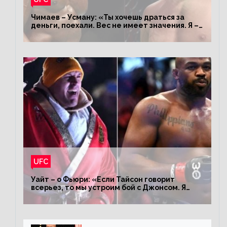
Чимаев – Усману: «Ты хочешь драться за
деньги, поехали. Вес не имеет значения. Я –
король»
UFC
Уайт – о Фьюри: «Если Тайсон говорит
всерьез, то мы устроим бой с Джонсом. Я
заставил Флойда Мейвезера драться с
Конором»