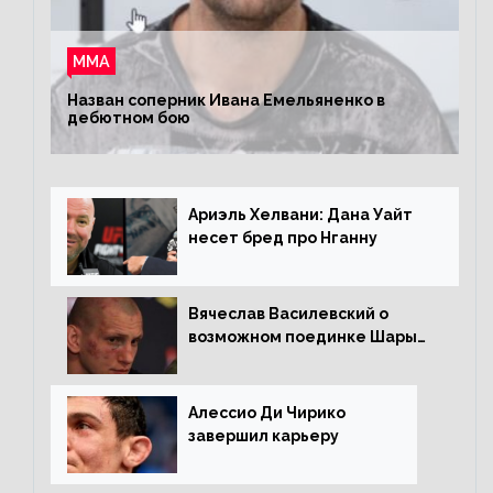
ММА
Назван соперник Ивана Емельяненко в
дебютном бою
Ариэль Хелвани: Дана Уайт
несет бред про Нганну
Вячеслав Василевский о
возможном поединке Шары
Буллета с Романом
Копыловым
Алессио Ди Чирико
завершил карьеру