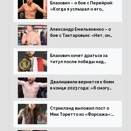
Блахович – о бое с Перейрой:
«Когда я услышал о его
переходе в 93 кг, захотел
драться с ним»
Александр Емельяненко – о
бое с Тактаровым: «Нет, он
старый»
Блахович хочет драться за
титул после победы над
Перейрой: «Я буду счастлив
увезти пояс в Польшу»
Двалишвили вернется к боям
в конце 2023 года: «Я смогу
бить через 3 месяца»
Стриклэнд выложил пост о
Мии Торетто из «Форсажа»:
«Единственная причина
смотреть этот отсталый