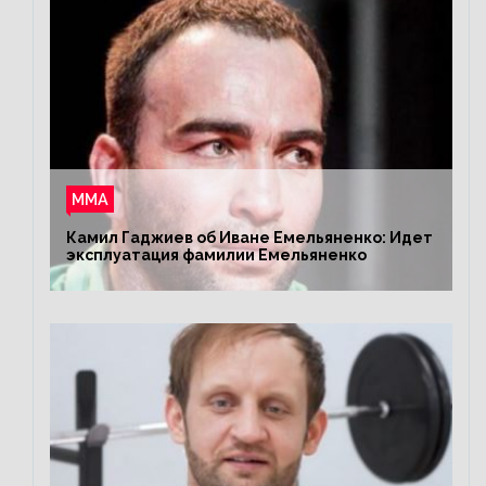
ММА
Камил Гаджиев об Иване Емельяненко: Идет
эксплуатация фамилии Емельяненко