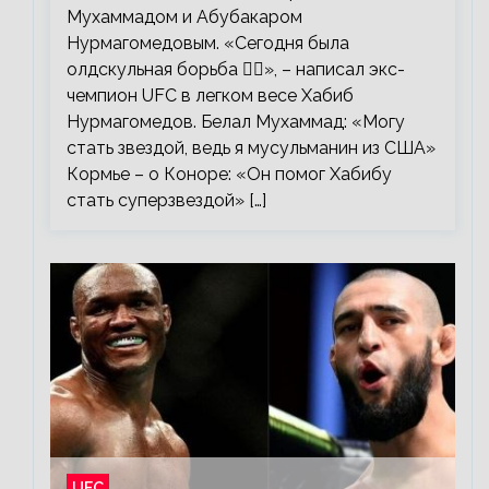
Мухаммадом и Абубакаром
Нурмагомедовым. «Сегодня была
олдскульная борьба 🤼‍♂️», – написал экс-
чемпион UFC в легком весе Хабиб
Нурмагомедов. Белал Мухаммад: «Могу
стать звездой, ведь я мусульманин из США»
Кормье – о Коноре: «Он помог Хабибу
стать суперзвездой» […]
UFC