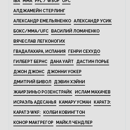
IBA
MMA
PFL / WSOF
UFC
АЛДЖАМЕЙН СТЕРЛИНГ
АЛЕКСАНДР ЕМЕЛЬЯНЕНКО
АЛЕКСАНДР УСИК
БОКС/MMA/UFC
ВАСИЛИЙ ЛОМАЧЕНКО
ВЯЧЕСЛАВ ЛЕГКОНОГИХ
ГВАДАЛАХАРА, ИСПАНИЯ
ГЕНРИ СЕХУДО
ГИЛБЕРТ БЕРНС
ДАНА УАЙТ
ДАСТИН ПОРЬЕ
ДЖОН ДЖОНС
ДЖОННИ УОКЕР
ДМИТРИЙ БИВОЛ
ДЭВИН ХЭЙНИ
ЖАИРЗИНЬО РОЗЕНСТРАЙК
ИСЛАМ МАХАЧЕВ
ИСРАЭЛЬ АДЕСАНЬЯ
КАМАРУ УСМАН
КАРАТЭ:
КАРАТЭ WKF:
КОЛБИ КОВИНГТОН
КОНОР МАКГРЕГОР
МАЙКЛ ЧЕНДЛЕР