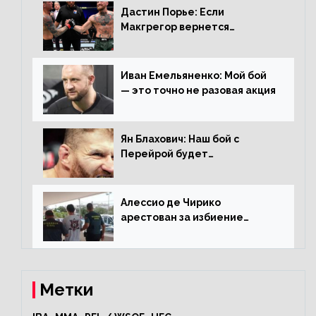
Дастин Порье: Если
Макгрегор вернется
прежним, то ему хватит два
раунда на Чендлера
Иван Емельяненко: Мой бой
— это точно не разовая акция
Ян Блахович: Наш бой с
Перейрой будет
претендентским
Алессио де Чирико
арестован за избиение
таксиста
Метки