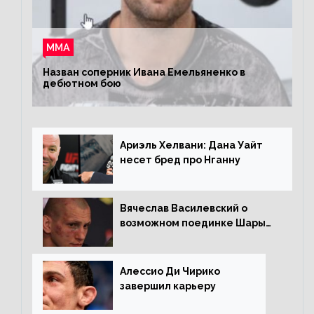
ММА
Назван соперник Ивана Емельяненко в
дебютном бою
Ариэль Хелвани: Дана Уайт
несет бред про Нганну
Вячеслав Василевский о
возможном поединке Шары
Буллета с Романом
Копыловым
Алессио Ди Чирико
завершил карьеру