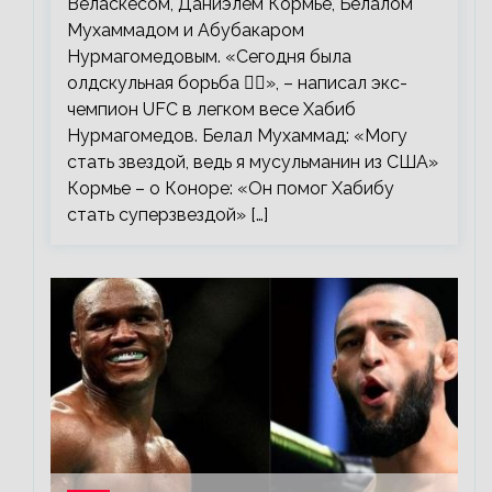
Веласкесом, Даниэлем Кормье, Белалом
Мухаммадом и Абубакаром
Нурмагомедовым. «Сегодня была
олдскульная борьба 🤼‍♂️», – написал экс-
чемпион UFC в легком весе Хабиб
Нурмагомедов. Белал Мухаммад: «Могу
стать звездой, ведь я мусульманин из США»
Кормье – о Коноре: «Он помог Хабибу
стать суперзвездой» […]