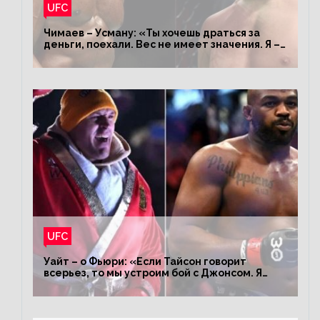
UFC
Чимаев – Усману: «Ты хочешь драться за
деньги, поехали. Вес не имеет значения. Я –
король»
UFC
Уайт – о Фьюри: «Если Тайсон говорит
всерьез, то мы устроим бой с Джонсом. Я
заставил Флойда Мейвезера драться с
Конором»