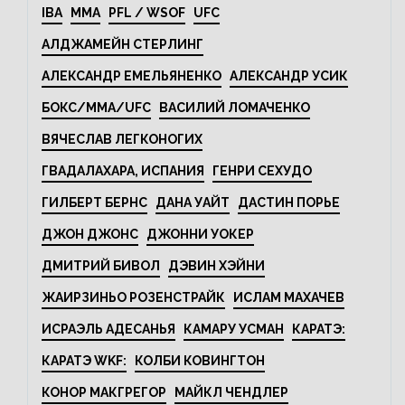
IBA
MMA
PFL / WSOF
UFC
АЛДЖАМЕЙН СТЕРЛИНГ
АЛЕКСАНДР ЕМЕЛЬЯНЕНКО
АЛЕКСАНДР УСИК
БОКС/MMA/UFC
ВАСИЛИЙ ЛОМАЧЕНКО
ВЯЧЕСЛАВ ЛЕГКОНОГИХ
ГВАДАЛАХАРА, ИСПАНИЯ
ГЕНРИ СЕХУДО
ГИЛБЕРТ БЕРНС
ДАНА УАЙТ
ДАСТИН ПОРЬЕ
ДЖОН ДЖОНС
ДЖОННИ УОКЕР
ДМИТРИЙ БИВОЛ
ДЭВИН ХЭЙНИ
ЖАИРЗИНЬО РОЗЕНСТРАЙК
ИСЛАМ МАХАЧЕВ
ИСРАЭЛЬ АДЕСАНЬЯ
КАМАРУ УСМАН
КАРАТЭ:
КАРАТЭ WKF:
КОЛБИ КОВИНГТОН
КОНОР МАКГРЕГОР
МАЙКЛ ЧЕНДЛЕР