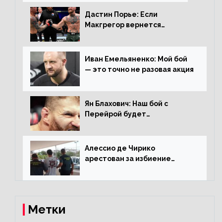
Дастин Порье: Если
Макгрегор вернется
прежним, то ему хватит два
раунда на Чендлера
Иван Емельяненко: Мой бой
— это точно не разовая акция
Ян Блахович: Наш бой с
Перейрой будет
претендентским
Алессио де Чирико
арестован за избиение
таксиста
Метки