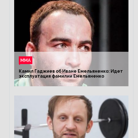
ММА
Камил Гаджиев об Иване Емельяненко: Идет
эксплуатация фамилии Емельяненко