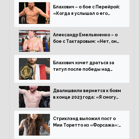
Блахович – о бое с Перейрой:
«Когда я услышал о его
переходе в 93 кг, захотел
драться с ним»
Александр Емельяненко – о
бое с Тактаровым: «Нет, он
старый»
Блахович хочет драться за
титул после победы над
Перейрой: «Я буду счастлив
увезти пояс в Польшу»
Двалишвили вернется к боям
в конце 2023 года: «Я смогу
бить через 3 месяца»
Стриклэнд выложил пост о
Мии Торетто из «Форсажа»:
«Единственная причина
смотреть этот отсталый