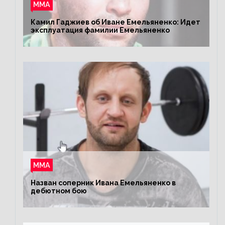
ММА
Камил Гаджиев об Иване Емельяненко: Идет
эксплуатация фамилии Емельяненко
ММА
Назван соперник Ивана Емельяненко в
дебютном бою