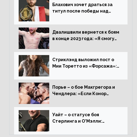
Блахович хочет драться за
титул после победы над
Перейрой: «Я буду счастлив
увезти пояс в Польшу»
Двалишвили вернется к боям
в конце 2023 года: «Я смогу
бить через 3 месяца»
Стриклэнд выложил пост о
Мии Торетто из «Форсажа»:
«Единственная причина
смотреть этот отсталый
фильм»
Порье – о бое Макгрегора и
Чендлера: «Если Конор
вернется на пике, то он
нокаутирует Майкла»
Уайт – о статусе боя
Стерлинга и О’Мэлли:
«Зачем Алджо сказал про
травму? Он готовится,