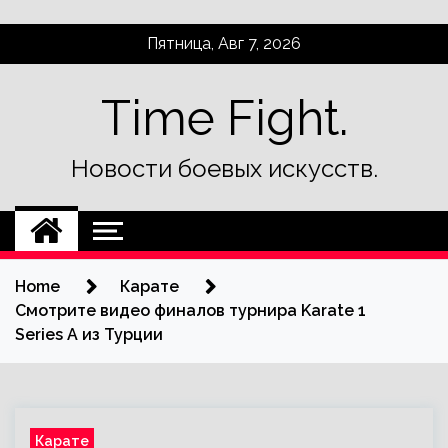
Skip
Пятница, Авг 7, 2026
to
content
Time Fight.
Новости боевых искусств.
Home
Карате
Смотрите видео финалов турнира Karate 1
Series A из Турции
Карате