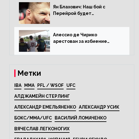
Ян Блахович: Наш бой с
Перейрой будет
претендентским
Алессио де Чирико
арестован за избиение
таксиста
Метки
IBA
MMA
PFL / WSOF
UFC
АЛДЖАМЕЙН СТЕРЛИНГ
АЛЕКСАНДР ЕМЕЛЬЯНЕНКО
АЛЕКСАНДР УСИК
БОКС/MMA/UFC
ВАСИЛИЙ ЛОМАЧЕНКО
ВЯЧЕСЛАВ ЛЕГКОНОГИХ