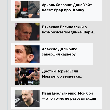
Ариэль Хелвани: Дана Уайт
несет бред про Нганну
Вячеслав Василевский о
возможном поединке Шары
Буллета с Романом
Копыловым
Алессио Ди Чирико
завершил карьеру
Дастин Порье: Если
Макгрегор вернется
прежним, то ему хватит два
раунда на Чендлера
Иван Емельяненко: Мой бой
— это точно не разовая акция