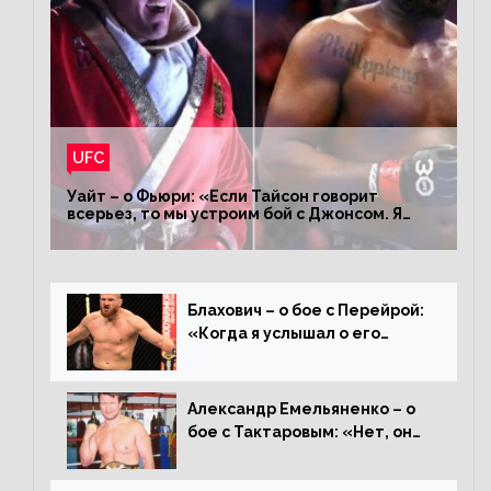
UFC
Уайт – о Фьюри: «Если Тайсон говорит
всерьез, то мы устроим бой с Джонсом. Я
заставил Флойда Мейвезера драться с
Конором»
Блахович – о бое с Перейрой:
«Когда я услышал о его
переходе в 93 кг, захотел
драться с ним»
Александр Емельяненко – о
бое с Тактаровым: «Нет, он
старый»