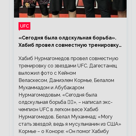
UFC
«Сегодня была олдскульная борьба».
Хабиб провел совместную тренировку
со звездами UFC
Хабиб Нурмагомедов провел совместную
тренировку со звездами UFC. Дагестанец
выложил фото с Кейном
Веласкесом, Даниэлем Кормье, Белалом
Мухаммадом и Абубакаром
Нурмагомедовым. «Сегодня была
олдскульная борьба 🤼‍♂️», – написал экс-
чемпион UFC в легком весе Хабиб
Нурмагомедов. Белал Мухаммад: «Могу
стать звездой, ведь я мусульманин из США»
Кормье – о Коноре: «Он помог Хабибу