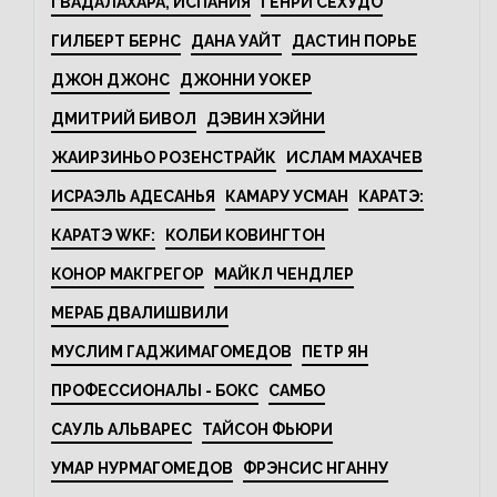
ГВАДАЛАХАРА, ИСПАНИЯ
ГЕНРИ СЕХУДО
ГИЛБЕРТ БЕРНС
ДАНА УАЙТ
ДАСТИН ПОРЬЕ
ДЖОН ДЖОНС
ДЖОННИ УОКЕР
ДМИТРИЙ БИВОЛ
ДЭВИН ХЭЙНИ
ЖАИРЗИНЬО РОЗЕНСТРАЙК
ИСЛАМ МАХАЧЕВ
ИСРАЭЛЬ АДЕСАНЬЯ
КАМАРУ УСМАН
КАРАТЭ:
КАРАТЭ WKF:
КОЛБИ КОВИНГТОН
КОНОР МАКГРЕГОР
МАЙКЛ ЧЕНДЛЕР
МЕРАБ ДВАЛИШВИЛИ
МУСЛИМ ГАДЖИМАГОМЕДОВ
ПЕТР ЯН
ПРОФЕССИОНАЛЫ - БОКС
САМБО
САУЛЬ АЛЬВАРЕС
ТАЙСОН ФЬЮРИ
УМАР НУРМАГОМЕДОВ
ФРЭНСИС НГАННУ