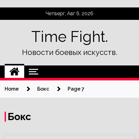
Skip
Четверг, Авг 6, 2026
to
content
Time Fight.
Новости боевых искусств.
Home
Бокс
Page 7
Бокс