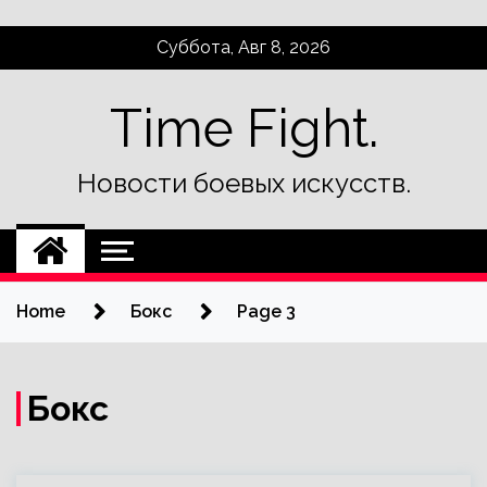
Skip
Суббота, Авг 8, 2026
to
content
Time Fight.
Новости боевых искусств.
Home
Бокс
Page 3
Бокс