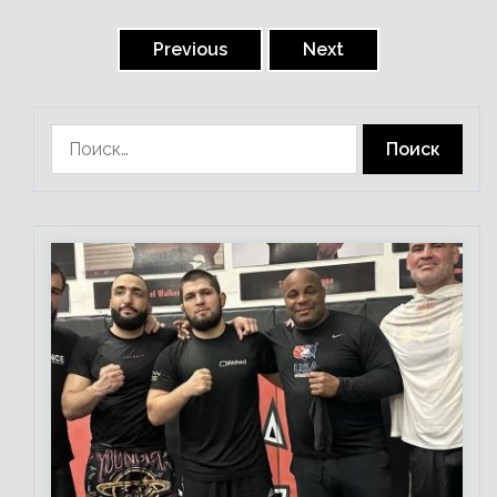
Пагинация
записей
Previous
Next
Найти: