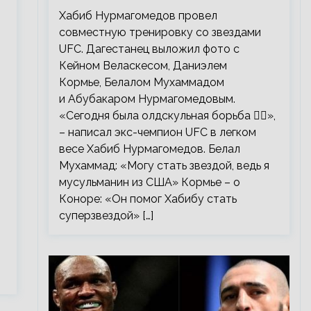
тренировку со звездами UFC
Хабиб Нурмагомедов провел
совместную тренировку со звездами
UFC. Дагестанец выложил фото с
Кейном Веласкесом, Даниэлем
Кормье, Белалом Мухаммадом
и Абубакаром Нурмагомедовым.
«Сегодня была олдскульная борьба 🤼‍♂️»,
– написал экс-чемпион UFC в легком
весе Хабиб Нурмагомедов. Белал
о
Мухаммад: «Могу стать звездой, ведь я
мусульманин из США» Кормье – о
Коноре: «Он помог Хабибу стать
суперзвездой» […]