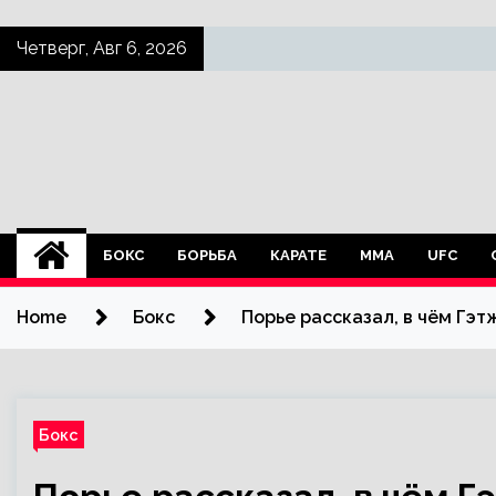
Skip
Четверг, Авг 6, 2026
to
content
БОКС
БОРЬБА
КАРАТЕ
ММА
UFC
Home
Бокс
Порье рассказал, в чём Гэ
Бокс