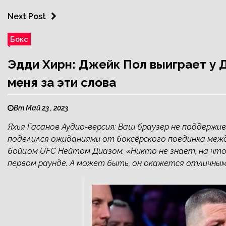
Next Post
Бокс
Эдди Хирн: Джейк Пол выиграет у Д
меня за эти слова
Вт Май 23 , 2023
Яхья Гасанов Аудио-версия: Ваш браузер не поддерж
поделился ожиданиями от боксёрского поединка меж
бойцом UFC Нейтом Диазом. «Никто не знает, на что
первом раунде. А может быть, он окажется отличным 