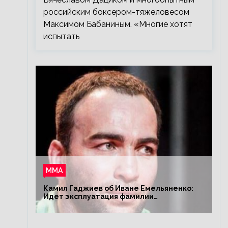
российским боксером-тяжеловесом
Максимом Бабаниным. «Многие хотят
испытать
ММА
Камил Гаджиев об Иване Емельяненко:
Идет эксплуатация фамилии
Емельяненко