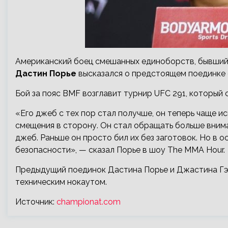
Американский боец смешанных единоборств, бывший 
Дастин Порье
высказался о предстоящем поединке
Бой за пояс BMF возглавит турнир UFC 291, который 
«Его джеб с тех пор стал получше, он теперь чаще ис
смещения в сторону. Он стал обращать больше внима
джеб. Раньше он просто бил их без заготовок. Но в о
безопасности», — сказал Порье в шоу The MMA Hour.
Предыдущий поединок Дастина Порье и Джастина Гэ
техническим нокаутом.
Источник:
championat.com