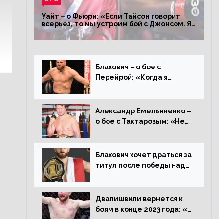
Уайт – о Фьюри: «Если Тайсон говорит
всерьез, то мы устроим бой с Джонсом. Я
заставил Флойда Мейвезера драться с
Конором»
Блахович – о бое с
Перейрой: «Когда я
услышал о его переходе в
93 кг, захотел драться с
ним»
Александр Емельяненко –
о бое с Тактаровым: «Нет,
он старый»
Блахович хочет драться за
титул после победы над
Перейрой: «Я буду
счастлив увезти пояс в
Польшу»
Двалишвили вернется к
боям в конце 2023 года: «Я