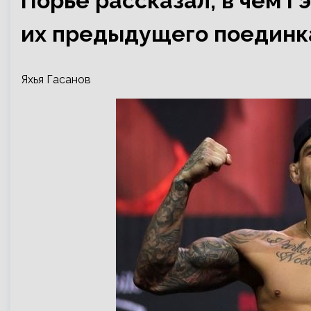
Порье рассказал, в чём 
их предыдущего поединк
Яхья Гасанов