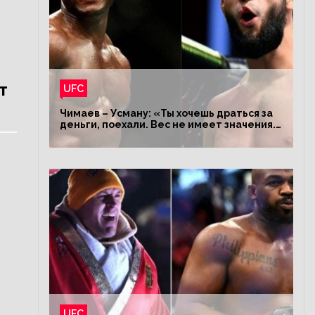
т
UFC
Чимаев – Усману: «Ты хочешь драться за
деньги, поехали. Вес не имеет значения.
Я – король»
UFC