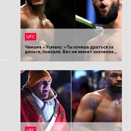
UFC
Чимаев – Усману: «Ты хочешь драться за
деньги, поехали. Вес не имеет значения.
Я – король»
UFC