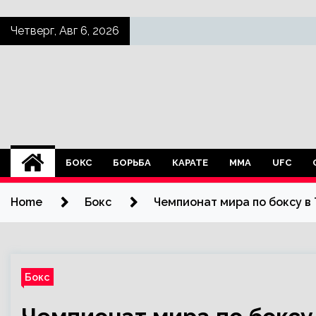
Skip
Четверг, Авг 6, 2026
to
content
БОКС
БОРЬБА
КАРАТЕ
ММА
UFC
Home
Бокс
Чемпионат мира по боксу в
Бокс