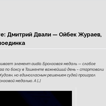
те: Дмитрий Двали — Ойбек Жураев,
 поединка
живает элемент audio. Бронзовая медаль — слабое
ира по боксу в Ташкенте важнейший день – стартовали
Худоян, но единогласным решением судей проиграл
зовой медалью. А […]