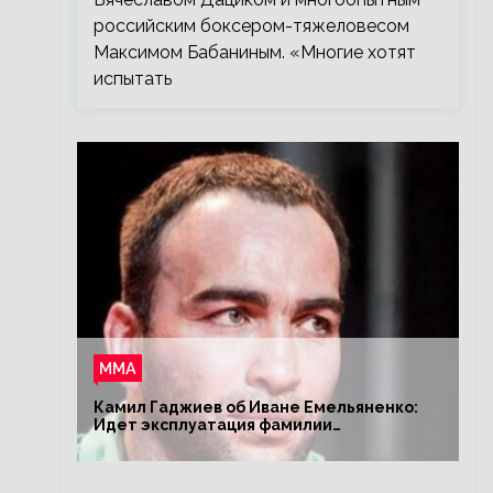
российским боксером-тяжеловесом
Максимом Бабаниным. «Многие хотят
испытать
ММА
Камил Гаджиев об Иване Емельяненко:
Идет эксплуатация фамилии
Емельяненко