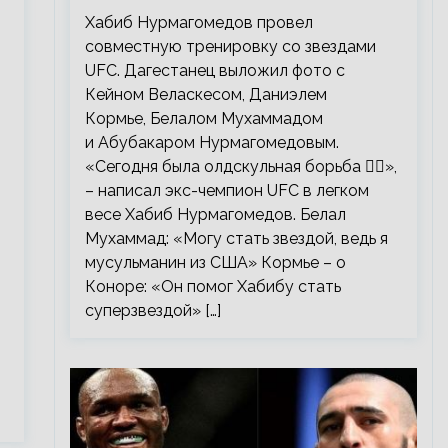
тренировку со звездами UFC
Хабиб Нурмагомедов провел
совместную тренировку со звездами
UFC. Дагестанец выложил фото с
Кейном Веласкесом, Даниэлем
Кормье, Белалом Мухаммадом
и Абубакаром Нурмагомедовым.
«Сегодня была олдскульная борьба 🤼‍♂️»,
– написал экс-чемпион UFC в легком
весе Хабиб Нурмагомедов. Белал
Мухаммад: «Могу стать звездой, ведь я
мусульманин из США» Кормье – о
Коноре: «Он помог Хабибу стать
суперзвездой» […]