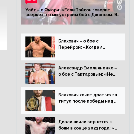
Уайт – о Фьюри: «Если Тайсон говорит
всерьез, то мы устроим бой с Джонсом. Я
заставил Флойда Мейвезера драться с
Конором»
Блахович – о бое с
Перейрой: «Когда я
услышал о его переходе в
93 кг, захотел драться с
ним»
Александр Емельяненко –
о бое с Тактаровым: «Нет,
он старый»
Блахович хочет драться за
титул после победы над
Перейрой: «Я буду
счастлив увезти пояс в
Польшу»
Двалишвили вернется к
боям в конце 2023 года: «Я