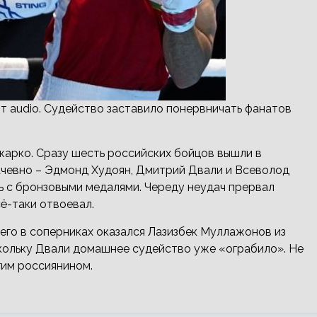
т audio. Судейство заставило понервничать фанатов
жарко. Сразу шесть российских бойцов вышли в
ачевно – Эдмонд Худоян, Дмитрий Двали и Всеволод
 с бронзовыми медалями. Череду неудач прервал
ё-таки отвоевал.
его в соперниках оказался Лазизбек Муллажонов из
скольку Двали домашнее судейство уже «ограбило». Не
гим россиянином.