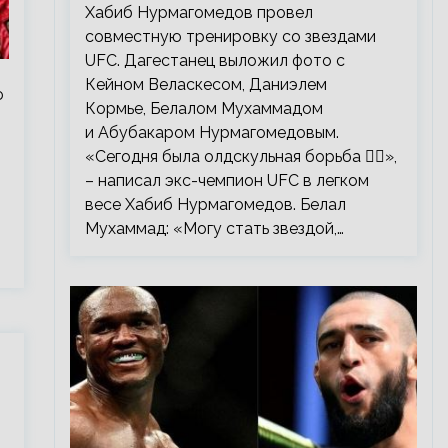
тренировку со звездами UFC
Хабиб Нурмагомедов провел
совместную тренировку со звездами
UFC. Дагестанец выложил фото с
Кейном Веласкесом, Даниэлем
ю
Кормье, Белалом Мухаммадом
и Абубакаром Нурмагомедовым.
«Сегодня была олдскульная борьба 🤼‍♂️»,
– написал экс-чемпион UFC в легком
весе Хабиб Нурмагомедов. Белал
Мухаммад: «Могу стать звездой,…