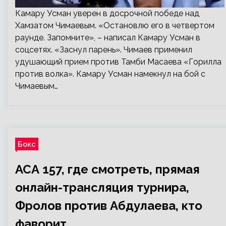
Камару Усман уверен в досрочной победе над
Хамзатом Чимаевым. «Остановлю его в четвертом
раунде. Запомните», – написал Камару Усман в
соцсетях. «Заснул парень». Чимаев применил
удушающий прием против Тамби Масаева «Горилла
против волка». Камару Усман намекнул на бой с
Чимаевым…
Бокс
АСА 157, где смотреть, прямая
онлайн-трансляция турнира,
Фролов против Абдулаева, кто
фаворит