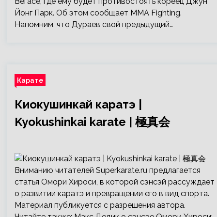
Вегасе, где ему будет противостоять кореец Джун
Йонг Парк. Об этом сообщает MMA Fighting.
Напомним, что Дураев свой предыдущий…
Карате
Киокушинкай каратэ |
Kyokushinkai karate | 極真会
Вниманию читателей Superkarate.ru предлагается
статья Омори Хироси, в которой сэнсэй рассуждает
о развитии каратэ и превращении его в вид спорта.
Материал публикуется с разрешения автора.
Читайте также: Макс Дедик о сэнсэе Омори Хироси: