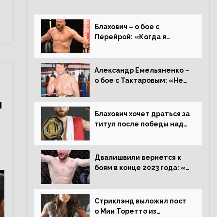
Блахович – о бое с
Перейрой: «Когда я
услышал о его переходе в
93 кг, захотел драться с
ним»
Александр Емельяненко –
о бое с Тактаровым: «Нет,
он старый»
и
Блахович хочет драться за
титул после победы над
Перейрой: «Я буду
счастлив увезти пояс в
Польшу»
Двалишвили вернется к
боям в конце 2023 года: «Я
смогу бить через 3
месяца»
Стриклэнд выложил пост
о Мии Торетто из