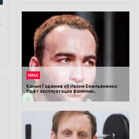
.
ММА
Камил Гаджиев об Иване Емельяненко:
Идет эксплуатация фамилии
Емельяненко