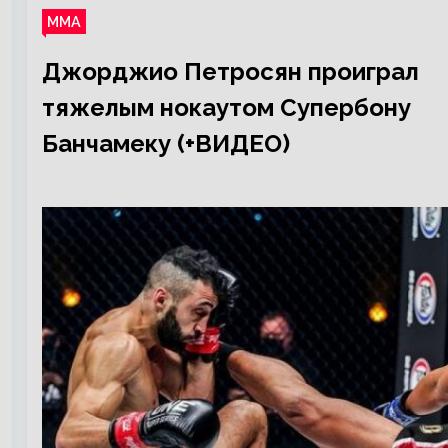
ММА
Джорджио Петросян проиграл
тяжелым нокаутом Супербону
Банчамеку (+ВИДЕО)