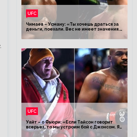
UFC
Чимаев – Усману: «Ты хочешь драться за
деньги, поехали. Вес не имеет значения.
Я – король»
.
UFC
Уайт – о Фьюри: «Если Тайсон говорит
всерьез, то мы устроим бой с Джонсом. Я
заставил Флойда Мейвезера драться с
Конором»