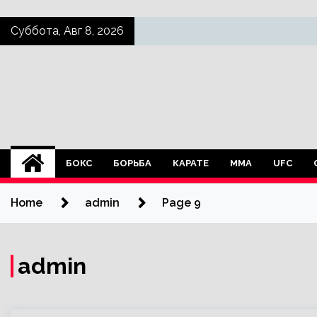
Skip
Суббота, Авг 8, 2026
to
content
БОКС
БОРЬБА
КАРАТЕ
ММА
UFC
Home
admin
Page 9
admin