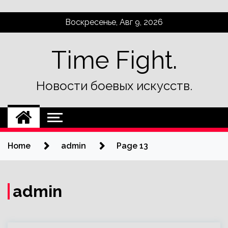
Skip
Воскресенье, Авг 9, 2026
to
content
Time Fight.
Новости боевых искусств.
Home
admin
Page 13
admin