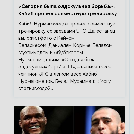
«Сегодня была олдскульная борьба».
Хабиб провел совместную тренировку
со звездами UFC
Хабиб Нурмагомедов провел совместную
тренировку со звездами UFC. Дагестанец
выложил фото с Кейном
Веласкесом, Даниэлем Кормье, Белалом
Мухаммадом и Абубакаром
Нурмагомедовым. «Сегодня была
олдскульная борьба 🤼‍♂️», – написал экс-
чемпион UFC в легком весе Хабиб
Нурмагомедов. Белал Мухаммад: «Могу
стать звездой,…