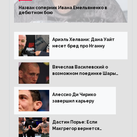
Назван соперник Ивана Емельяненко в
дебютном бою
Ариэль Хелвани: Дана Уайт
несет бред про Нганну
Вячеслав Василевский о
возможном поединке Шары
Буллета с Романом
Копыловым
Алессио Ди Чирико
завершил карьеру
Дастин Порье: Если
Макгрегор вернется
прежним, то ему хватит два