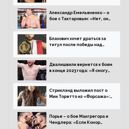
драться с ним»
Александр Емельяненко – о
бое с Тактаровым: «Нет, он
старый»
Блахович хочет драться за
титул после победы над
Перейрой: «Я буду счастлив
увезти пояс в Польшу»
Двалишвили вернется к боям
в конце 2023 года: «Я смогу
бить через 3 месяца»
Стриклэнд выложил пост о
Мии Торетто из «Форсажа»:
«Единственная причина
смотреть этот отсталый
фильм»
Порье – о бое Макгрегора и
Чендлера: «Если Конор
вернется на пике, то он