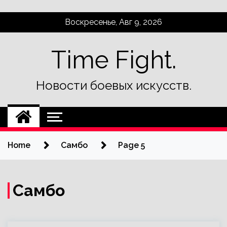
Skip
Воскресенье, Авг 9, 2026
to
content
Time Fight.
Новости боевых искусств.
Home
Самбо
Page 5
Самбо