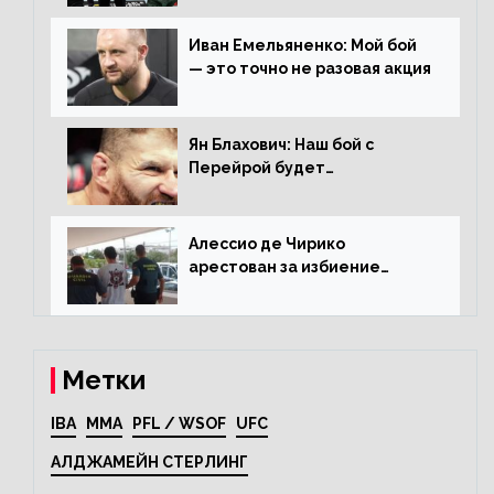
раунда на Чендлера
Иван Емельяненко: Мой бой
— это точно не разовая акция
Ян Блахович: Наш бой с
Перейрой будет
претендентским
Алессио де Чирико
арестован за избиение
таксиста
Метки
IBA
MMA
PFL / WSOF
UFC
АЛДЖАМЕЙН СТЕРЛИНГ