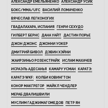
АЛЕКСАНДР ЕМЕЛЬЯНЕНКО
АЛЕКСАНДР УСИК
БОКС/MMA/UFC
ВАСИЛИЙ ЛОМАЧЕНКО
ВЯЧЕСЛАВ ЛЕГКОНОГИХ
ГВАДАЛАХАРА, ИСПАНИЯ
ГЕНРИ СЕХУДО
ГИЛБЕРТ БЕРНС
ДАНА УАЙТ
ДАСТИН ПОРЬЕ
ДЖОН ДЖОНС
ДЖОННИ УОКЕР
ДМИТРИЙ БИВОЛ
ДЭВИН ХЭЙНИ
ЖАИРЗИНЬО РОЗЕНСТРАЙК
ИСЛАМ МАХАЧЕВ
ИСРАЭЛЬ АДЕСАНЬЯ
КАМАРУ УСМАН
КАРАТЭ:
КАРАТЭ WKF:
КОЛБИ КОВИНГТОН
КОНОР МАКГРЕГОР
МАЙКЛ ЧЕНДЛЕР
МЕРАБ ДВАЛИШВИЛИ
МУСЛИМ ГАДЖИМАГОМЕДОВ
ПЕТР ЯН