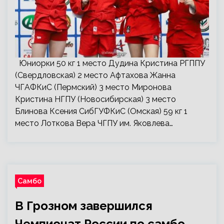
Юниорки 50 кг 1 место Дудина Кристина РГППУ
(Свердловская) 2 место Афтахова Жанна
ЧГАФКиС (Пермский) 3 место Миронова
Кристина НГПУ (Новосибирская) 3 место
Блинова Ксения СибГУФКиС (Омская) 59 кг 1
место Лоткова Вера ЧГПУ им. Яковлева…
Самбо
В Грозном завершился
Чемпионат России по самбо