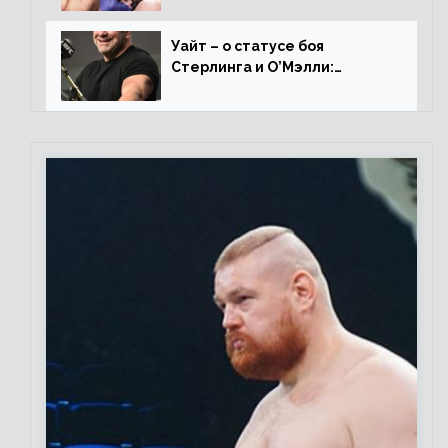
нокаутирует Майкла»
Уайт – о статусе боя
Стерлинга и О’Мэлли:
«Зачем Алджо сказал про
травму? Он готовится,
поединок в силе»