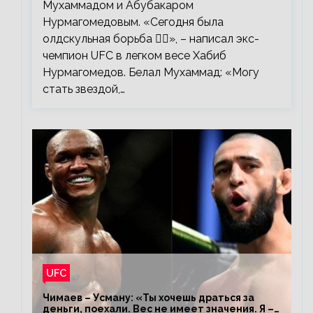
Мухаммадом и Абубакаром
Нурмагомедовым. «Сегодня была
олдскульная борьба 🤼‍♂️», – написал экс-
чемпион UFC в легком весе Хабиб
Нурмагомедов. Белал Мухаммад: «Могу
стать звездой,…
UFC
Чимаев – Усману: «Ты хочешь драться за
деньги, поехали. Вес не имеет значения. Я –