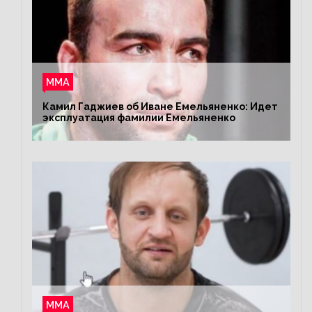
ММА
Камил Гаджиев об Иване Емельяненко: Идет
эксплуатация фамилии Емельяненко
ММА