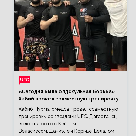
UFC
«Сегодня была олдскульная борьба».
Хабиб провел совместную тренировку
со звездами UFC
Хабиб Нурмагомедов провел совместную
тренировку со звездами UFC. Дагестанец
выложил фото с Кейном
Веласкесом, Даниэлем Кормье, Белалом