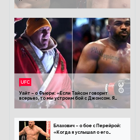
король»
UFC
Уайт – о Фьюри: «Если Тайсон говорит
всерьез, то мы устроим бой с Джонсом. Я
заставил Флойда Мейвезера драться с
Конором»
Блахович – о бое с Перейрой:
«Когда я услышал о его
переходе в 93 кг, захотел