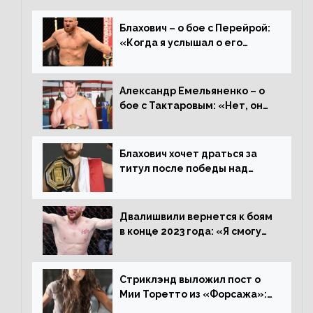
Блахович – о бое с Перейрой:
«Когда я услышал о его
переходе в 93 кг, захотел
драться с ним»
Александр Емельяненко – о
бое с Тактаровым: «Нет, он
старый»
Блахович хочет драться за
титул после победы над
Перейрой: «Я буду счастлив
увезти пояс в Польшу»
Двалишвили вернется к боям
в конце 2023 года: «Я смогу
бить через 3 месяца»
Стриклэнд выложил пост о
Мии Торетто из «Форсажа»:
«Единственная причина