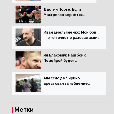
Дастин Порье: Если
Макгрегор вернется
прежним, то ему хватит два
раунда на Чендлера
Иван Емельяненко: Мой бой
— это точно не разовая акция
Ян Блахович: Наш бой с
Перейрой будет
претендентским
Алессио де Чирико
арестован за избиение
таксиста
Метки