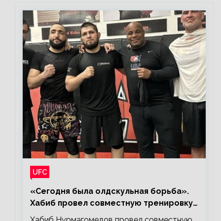
UFC
«Сегодня была олдскульная борьба».
Хабиб провел совместную тренировку
со звездами UFC
Хабиб Нурмагомедов провел совместную