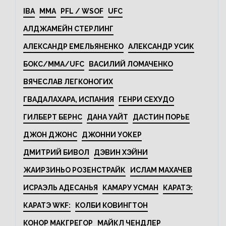
IBA
MMA
PFL / WSOF
UFC
АЛДЖАМЕЙН СТЕРЛИНГ
АЛЕКСАНДР ЕМЕЛЬЯНЕНКО
АЛЕКСАНДР УСИК
БОКС/MMA/UFC
ВАСИЛИЙ ЛОМАЧЕНКО
ВЯЧЕСЛАВ ЛЕГКОНОГИХ
ГВАДАЛАХАРА, ИСПАНИЯ
ГЕНРИ СЕХУДО
ГИЛБЕРТ БЕРНС
ДАНА УАЙТ
ДАСТИН ПОРЬЕ
ДЖОН ДЖОНС
ДЖОННИ УОКЕР
ДМИТРИЙ БИВОЛ
ДЭВИН ХЭЙНИ
ЖАИРЗИНЬО РОЗЕНСТРАЙК
ИСЛАМ МАХАЧЕВ
ИСРАЭЛЬ АДЕСАНЬЯ
КАМАРУ УСМАН
КАРАТЭ:
КАРАТЭ WKF:
КОЛБИ КОВИНГТОН
КОНОР МАКГРЕГОР
МАЙКЛ ЧЕНДЛЕР