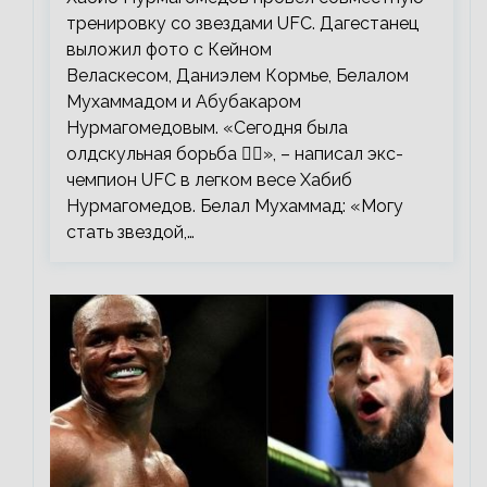
тренировку со звездами UFC. Дагестанец
выложил фото с Кейном
Веласкесом, Даниэлем Кормье, Белалом
Мухаммадом и Абубакаром
Нурмагомедовым. «Сегодня была
олдскульная борьба 🤼‍♂️», – написал экс-
чемпион UFC в легком весе Хабиб
Нурмагомедов. Белал Мухаммад: «Могу
стать звездой,…