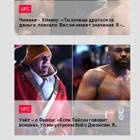
UFC
Чимаев – Усману: «Ты хочешь драться за
деньги, поехали. Вес не имеет значения. Я –
король»
UFC
Уайт – о Фьюри: «Если Тайсон говорит
всерьез, то мы устроим бой с Джонсом. Я
заставил Флойда Мейвезера драться с
Конором»