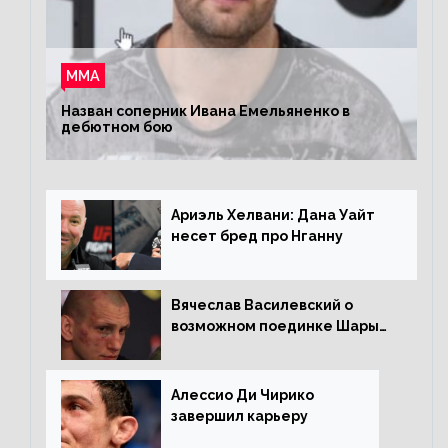
ММА
Назван соперник Ивана Емельяненко в
дебютном бою
Ариэль Хелвани: Дана Уайт
несет бред про Нганну
Вячеслав Василевский о
возможном поединке Шары
Буллета с Романом
Копыловым
Алессио Ди Чирико
завершил карьеру