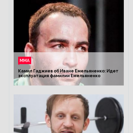
ММА
Камил Гаджиев об Иване Емельяненко: Идет
эксплуатация фамилии Емельяненко