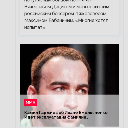
Вячеславом Дациком и многоопытным
российским боксером-тяжеловесом
Максимом Бабаниным. «Многие хотят
испытать
ММА
Камил Гаджиев об Иване Емельяненко:
Идет эксплуатация фамилии
Емельяненко