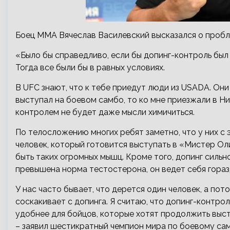
Боец ММА Вячеслав Василевский высказался о пробл
«Было бы справедливо, если бы допинг-контроль был в
Тогда все были бы в равных условиях.
В UFC знают, что к тебе приедут люди из USADA. Они 
выступал на боевом самбо, то ко мне приезжали в Н
контролем не будет даже мысли химичиться.
По телосложению многих ребят заметно, что у них с 
человек, который готовится выступать в «Мистер Ол
быть таких огромных мышц. Кроме того, допинг сильно
превышена норма тестостерона, он ведет себя гораз
У нас часто бывает, что дерется один человек, а пот
соскакивает с допинга. Я считаю, что допинг-контро
удобнее для бойцов, которые хотят продолжить выст
– заявил шестикратный чемпион мира по боевому са