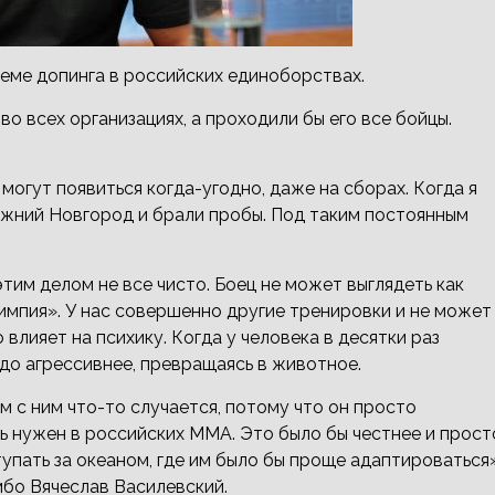
еме допинга в российских единоборствах.
о всех организациях, а проходили бы его все бойцы.
могут появиться когда-угодно, даже на сборах. Когда я
ижний Новгород и брали пробы. Под таким постоянным
этим делом не все чисто. Боец не может выглядеть как
импия». У нас совершенно другие тренировки и не может
 влияет на психику. Когда у человека в десятки раз
до агрессивнее, превращаясь в животное.
ом с ним что-то случается, потому что он просто
ль нужен в российских ММА. Это было бы честнее и прост
упать за океаном, где им было бы проще адаптироваться»
мбо Вячеслав Василевский.