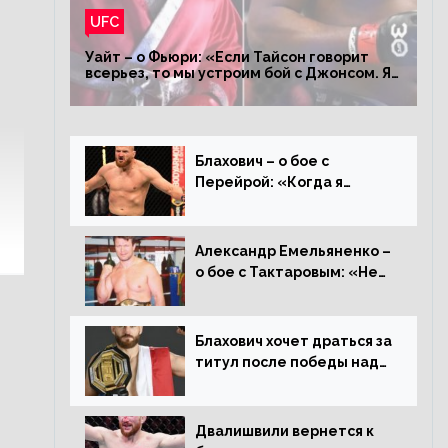
UFC
Уайт – о Фьюри: «Если Тайсон говорит
всерьез, то мы устроим бой с Джонсом. Я
заставил Флойда Мейвезера драться с
Конором»
Блахович – о бое с
Перейрой: «Когда я
услышал о его переходе в
93 кг, захотел драться с
ним»
Александр Емельяненко –
о бое с Тактаровым: «Нет,
он старый»
Блахович хочет драться за
титул после победы над
Перейрой: «Я буду
счастлив увезти пояс в
Польшу»
Двалишвили вернется к