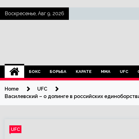
Skip
Воскресенье, Авг 9, 2026
to
content
БОКС
БОРЬБА
КАРАТЕ
ММА
UFC
Home
UFC
Василевский – о допинге в российских единоборства
UFC