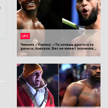
и
UFC
Чимаев – Усману: «Ты хочешь драться за
деньги, поехали. Вес не имеет значения.
Я – король»