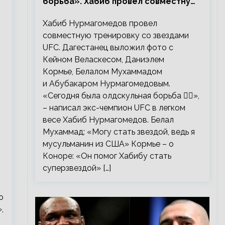
борьба». Хабиб провел совместную
тренировку со звездами UFC
Хабиб Нурмагомедов провел
совместную тренировку со звездами
UFC. Дагестанец выложил фото с
Кейном Веласкесом, Даниэлем
Кормье, Белалом Мухаммадом
и Абубакаром Нурмагомедовым.
«Сегодня была олдскульная борьба 🤼‍♂️»,
– написал экс-чемпион UFC в легком
весе Хабиб Нурмагомедов. Белал
Мухаммад: «Могу стать звездой, ведь я
мусульманин из США» Кормье – о
Коноре: «Он помог Хабибу стать
суперзвездой» […]
о
,