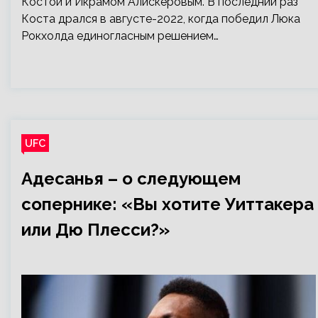
Костой и Икрамом Алискеровым. В последний раз
Коста дрался в августе-2022, когда победил Люка
Рокхолда единогласным решением…
UFC
Адесанья – о следующем
сопернике: «Вы хотите Уиттакера
или Дю Плесси?»