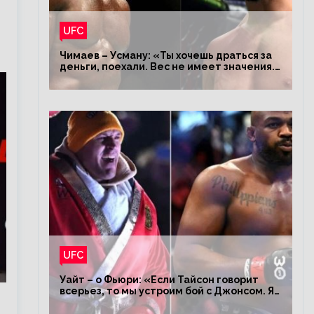
UFC
Чимаев – Усману: «Ты хочешь драться за
деньги, поехали. Вес не имеет значения.
Я – король»
UFC
Уайт – о Фьюри: «Если Тайсон говорит
всерьез, то мы устроим бой с Джонсом. Я
заставил Флойда Мейвезера драться с
Конором»