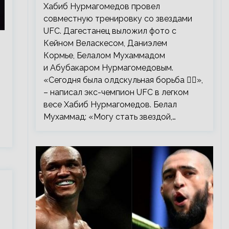
тренировку со звездами UFC
Хабиб Нурмагомедов провел
совместную тренировку со звездами
UFC. Дагестанец выложил фото с
Кейном Веласкесом, Даниэлем
Кормье, Белалом Мухаммадом
и Абубакаром Нурмагомедовым.
«Сегодня была олдскульная борьба 🤼‍♂️»,
– написал экс-чемпион UFC в легком
весе Хабиб Нурмагомедов. Белал
Мухаммад: «Могу стать звездой,…