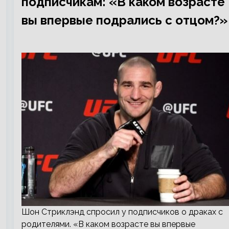
подписчикам: «В каком возрасте
вы впервые подрались с отцом?»
Шон Стриклэнд спросил у подписчиков о драках с
родителями. «В каком возрасте вы впервые