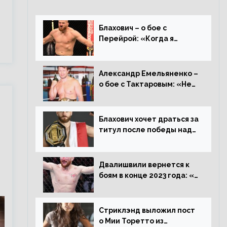
Блахович – о бое с
Перейрой: «Когда я
услышал о его переходе в
93 кг, захотел драться с
ним»
Александр Емельяненко –
о бое с Тактаровым: «Нет,
он старый»
Блахович хочет драться за
титул после победы над
Перейрой: «Я буду
счастлив увезти пояс в
Польшу»
Двалишвили вернется к
боям в конце 2023 года: «Я
смогу бить через 3
месяца»
Стриклэнд выложил пост
о Мии Торетто из