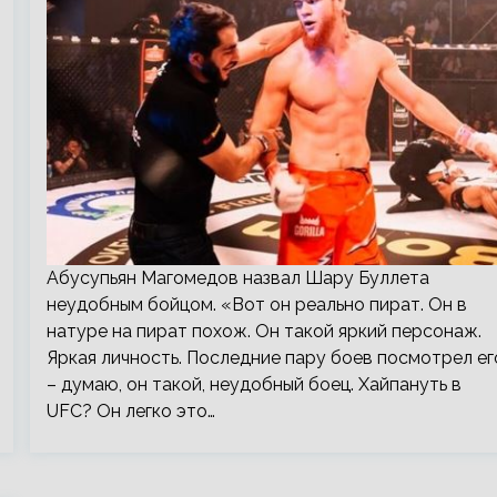
Абусупьян Магомедов назвал Шару Буллета
неудобным бойцом. «Вот он реально пират. Он в
натуре на пират похож. Он такой яркий персонаж.
Яркая личность. Последние пару боев посмотрел ег
– думаю, он такой, неудобный боец. Хайпануть в
UFC? Он легко это…