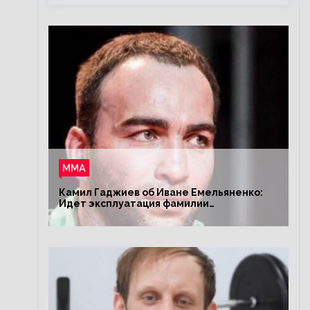
ММА
Камил Гаджиев об Иване Емельяненко:
Идет эксплуатация фамилии
Емельяненко