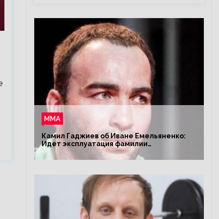
е
ММА
Камил Гаджиев об Иване Емельяненко:
Идет эксплуатация фамилии
Емельяненко