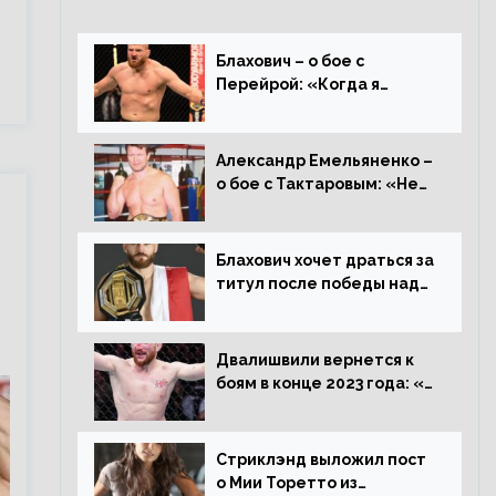
Блахович – о бое с
Перейрой: «Когда я
услышал о его переходе в
93 кг, захотел драться с
ним»
Александр Емельяненко –
о бое с Тактаровым: «Нет,
он старый»
Блахович хочет драться за
титул после победы над
Перейрой: «Я буду
счастлив увезти пояс в
Польшу»
Двалишвили вернется к
боям в конце 2023 года: «Я
смогу бить через 3
месяца»
Стриклэнд выложил пост
о Мии Торетто из