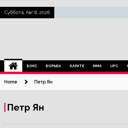
Skip
Суббота, Авг 8, 2026
to
content
БОКС
БОРЬБА
КАРАТЕ
ММА
UFC
Home
Петр Ян
Петр Ян