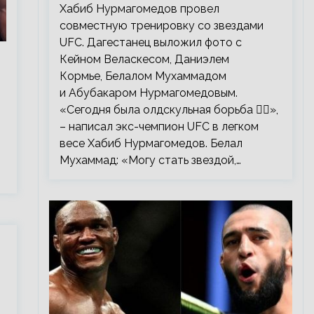
тренировку со звездами UFC
Хабиб Нурмагомедов провел
совместную тренировку со звездами
UFC. Дагестанец выложил фото с
Кейном Веласкесом, Даниэлем
Кормье, Белалом Мухаммадом
и Абубакаром Нурмагомедовым.
«Сегодня была олдскульная борьба 🤼‍♂️»,
– написал экс-чемпион UFC в легком
весе Хабиб Нурмагомедов. Белал
Мухаммад: «Могу стать звездой,…