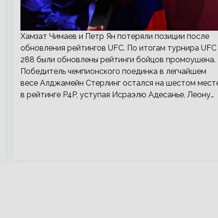
Хамзат Чимаев и Петр Ян потеряли позиции после
обновления рейтингов UFC. По итогам турнира UFC
288 были обновлены рейтинги бойцов промоушена.
Победитель чемпионского поединка в легчайшем
весе Алджамейн Стерлинг остался на шестом мест
в рейтинге P4P, уступая Исраэлю Адесанье, Леону…