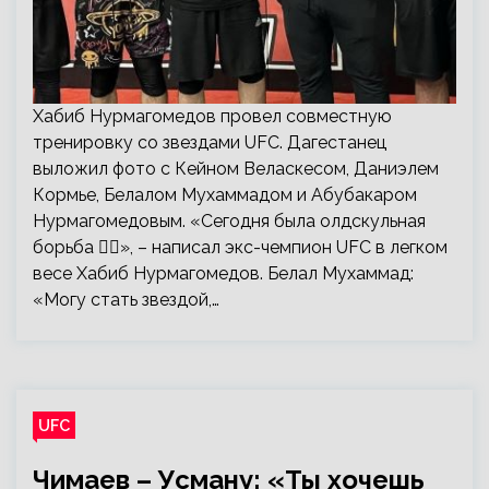
Хабиб Нурмагомедов провел совместную
тренировку со звездами UFC. Дагестанец
выложил фото с Кейном Веласкесом, Даниэлем
Кормье, Белалом Мухаммадом и Абубакаром
Нурмагомедовым. «Сегодня была олдскульная
борьба 🤼‍♂️», – написал экс-чемпион UFC в легком
весе Хабиб Нурмагомедов. Белал Мухаммад:
«Могу стать звездой,…
UFC
Чимаев – Усману: «Ты хочешь