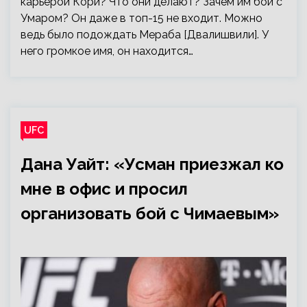
карьерой Кори? Что они делают? Зачем им бой с
Умаром? Он даже в топ-15 не входит. Можно
ведь было подождать Мераба [Двалишвили]. У
него громкое имя, он находится…
UFC
Дана Уайт: «Усман приезжал ко
мне в офис и просил
организовать бой с Чимаевым»