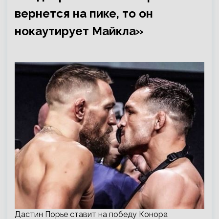
вернется на пике, то он
нокаутирует Майкла»
Дастин Порье ставит на победу Конора