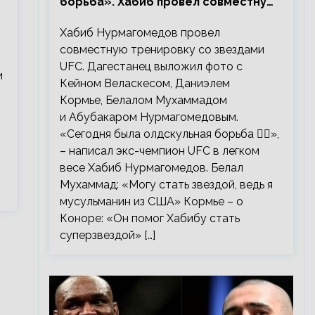
борьба». Хабиб провел совместную
тренировку со звездами UFC
Хабиб Нурмагомедов провел
совместную тренировку со звездами
UFC. Дагестанец выложил фото с
и
Кейном Веласкесом, Даниэлем
Кормье, Белалом Мухаммадом
и Абубакаром Нурмагомедовым.
«Сегодня была олдскульная борьба 🤼‍♂️»,
– написал экс-чемпион UFC в легком
весе Хабиб Нурмагомедов. Белал
Мухаммад: «Могу стать звездой, ведь я
мусульманин из США» Кормье – о
Коноре: «Он помог Хабибу стать
суперзвездой» […]