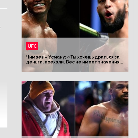
д
UFC
Чимаев – Усману: «Ты хочешь драться за
деньги, поехали. Вес не имеет значения.
Я – король»