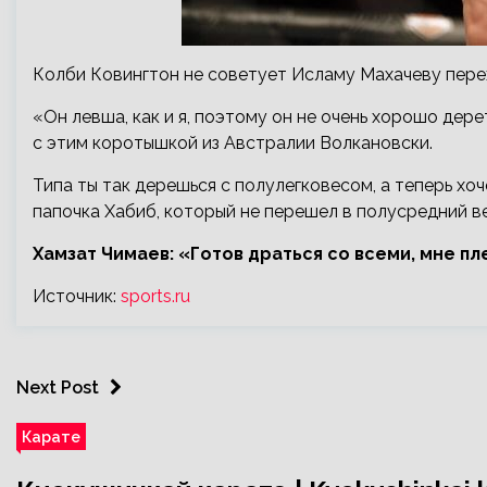
Колби Ковингтон не советует Исламу Махачеву пере
«Он левша, как и я, поэтому он не очень хорошо дер
с этим коротышкой из Австралии Волкановски.
Типа ты так дерешься с полулегковесом, а теперь хоче
папочка Хабиб, который не перешел в полусредний вес
Хамзат Чимаев: «Готов драться со всеми, мне пл
Источник:
sports.ru
Next Post
Карате