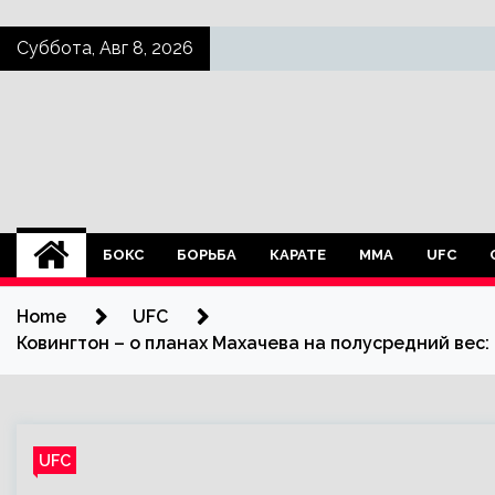
Skip
Суббота, Авг 8, 2026
to
content
БОКС
БОРЬБА
КАРАТЕ
ММА
UFC
Home
UFC
Ковингтон – о планах Махачева на полусредний вес:
UFC