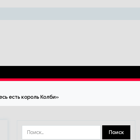
есь есть король Колби»
Найти: