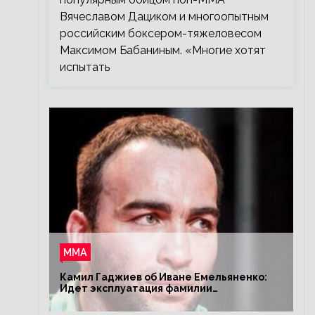
Вячеславом Дациком и многоопытным
российским боксером-тяжеловесом
Максимом Бабаниным. «Многие хотят
испытать
ММА
Камил Гаджиев об Иване Емельяненко:
Идет эксплуатация фамилии
Емельяненко