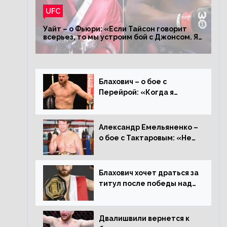
UFC
Уайт – о Фьюри: «Если Тайсон говорит
всерьез, то мы устроим бой с Джонсом. Я
заставил Флойда Мейвезера драться с
Конором»
Блахович – о бое с
Перейрой: «Когда я
услышал о его переходе в
93 кг, захотел драться с
ним»
Александр Емельяненко –
о бое с Тактаровым: «Нет,
он старый»
Блахович хочет драться за
титул после победы над
Перейрой: «Я буду
счастлив увезти пояс в
Польшу»
Двалишвили вернется к