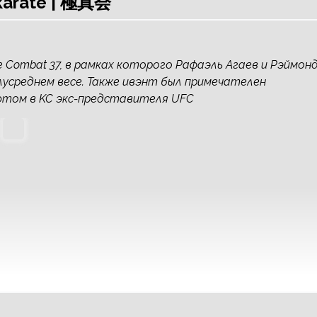
 karate | 極真会
 Combat 37, в рамках которого Рафаэль Агаев и Рэймон
усреднем весе. Также ивэнт был примечателен
ютом в KC экс-представителя UFC