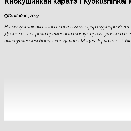
Киокушинкай каратэ | Kyokushinkai
Ср Май 10 , 2023
На минувших выходных состоялся эфир турнира Karate
Дэниэлс оспорили временный титул промоушена в пол
выступлением бойца киокушина Мацея Терчака и деб