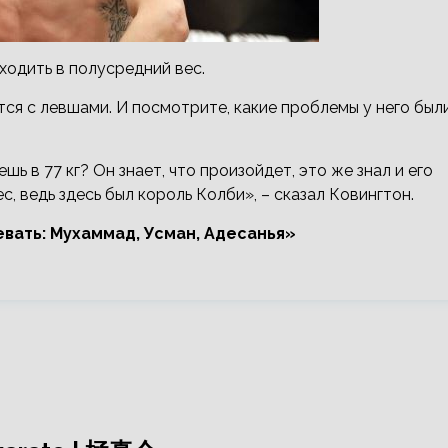
ходить в полусредний вес.
ется с левшами. И посмотрите, какие проблемы у него был
шь в 77 кг? Он знает, что произойдет, это же знал и его
, ведь здесь был король Колби», – сказал Ковингтон.
евать: Мухаммад, Усман, Адесанья»