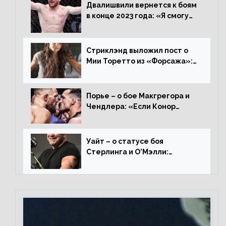
Двалишвили вернется к боям
в конце 2023 года: «Я смогу
бить через 3 месяца»
Стриклэнд выложил пост о
Мии Торетто из «Форсажа»:
«Единственная причина
смотреть этот отсталый
фильм»
Порье – о бое Макгрегора и
Чендлера: «Если Конор
вернется на пике, то он
нокаутирует Майкла»
Уайт – о статусе боя
Стерлинга и О’Мэлли:
«Зачем Алджо сказал про
травму? Он готовится,
поединок в силе»