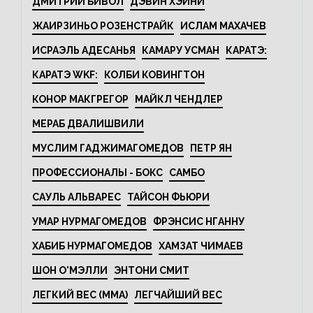
ДМИТРИЙ БИВОЛ
ДЭВИН ХЭЙНИ
ЖАИРЗИНЬО РОЗЕНСТРАЙК
ИСЛАМ МАХАЧЕВ
ИСРАЭЛЬ АДЕСАНЬЯ
КАМАРУ УСМАН
КАРАТЭ:
КАРАТЭ WKF:
КОЛБИ КОВИНГТОН
КОНОР МАКГРЕГОР
МАЙКЛ ЧЕНДЛЕР
МЕРАБ ДВАЛИШВИЛИ
МУСЛИМ ГАДЖИМАГОМЕДОВ
ПЕТР ЯН
ПРОФЕССИОНАЛЫ - БОКС
САМБО
САУЛЬ АЛЬВАРЕС
ТАЙСОН ФЬЮРИ
УМАР НУРМАГОМЕДОВ
ФРЭНСИС НГАННУ
ХАБИБ НУРМАГОМЕДОВ
ХАМЗАТ ЧИМАЕВ
ШОН О'МЭЛЛИ
ЭНТОНИ СМИТ
ЛЕГКИЙ ВЕС (MMA)
ЛЕГЧАЙШИЙ ВЕС