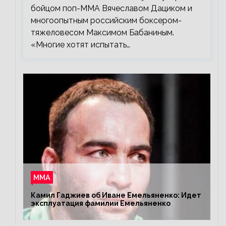
бойцом поп-ММА Вячеславом Дациком и
многоопытным российским боксером-
тяжеловесом Максимом Бабаниным.
«Многие хотят испытать…
ММА
Камил Гаджиев об Иване Емельяненко: Идет
эксплуатация фамилии Емельяненко