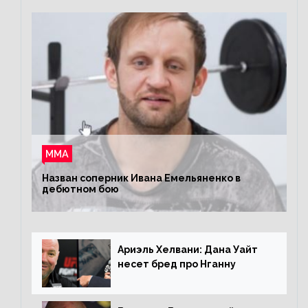
ММА
Назван соперник Ивана Емельяненко в
дебютном бою
Ариэль Хелвани: Дана Уайт
несет бред про Нганну