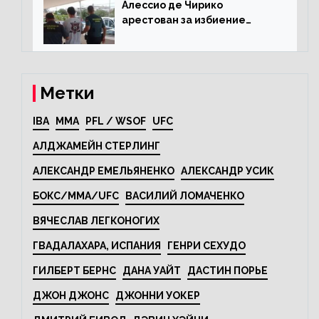
Алессио де Чирико
арестован за избиение
таксиста
Метки
IBA
MMA
PFL / WSOF
UFC
АЛДЖАМЕЙН СТЕРЛИНГ
АЛЕКСАНДР ЕМЕЛЬЯНЕНКО
АЛЕКСАНДР УСИК
БОКС/MMA/UFC
ВАСИЛИЙ ЛОМАЧЕНКО
ВЯЧЕСЛАВ ЛЕГКОНОГИХ
ГВАДАЛАХАРА, ИСПАНИЯ
ГЕНРИ СЕХУДО
ГИЛБЕРТ БЕРНС
ДАНА УАЙТ
ДАСТИН ПОРЬЕ
ДЖОН ДЖОНС
ДЖОННИ УОКЕР