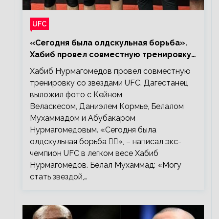
UFC
«Сегодня была олдскульная борьба».
Хабиб провел совместную тренировку
со звездами UFC
Хабиб Нурмагомедов провел совместную
тренировку со звездами UFC. Дагестанец
выложил фото с Кейном
Веласкесом, Даниэлем Кормье, Белалом
Мухаммадом и Абубакаром
Нурмагомедовым. «Сегодня была
олдскульная борьба 🤼‍♂️», – написал экс-
чемпион UFC в легком весе Хабиб
Нурмагомедов. Белал Мухаммад: «Могу
стать звездой,…