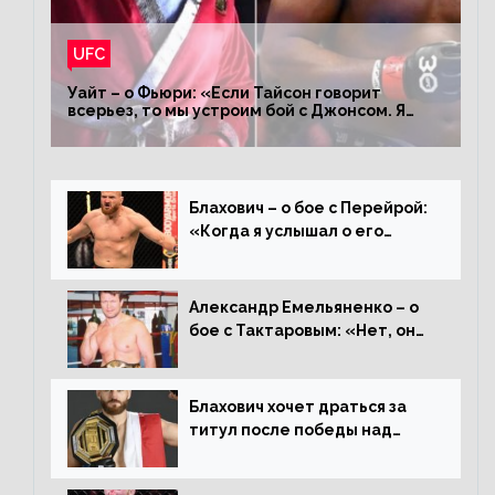
UFC
Уайт – о Фьюри: «Если Тайсон говорит
всерьез, то мы устроим бой с Джонсом. Я
заставил Флойда Мейвезера драться с
Конором»
Блахович – о бое с Перейрой:
«Когда я услышал о его
переходе в 93 кг, захотел
драться с ним»
Александр Емельяненко – о
бое с Тактаровым: «Нет, он
старый»
Блахович хочет драться за
титул после победы над
Перейрой: «Я буду счастлив
увезти пояс в Польшу»