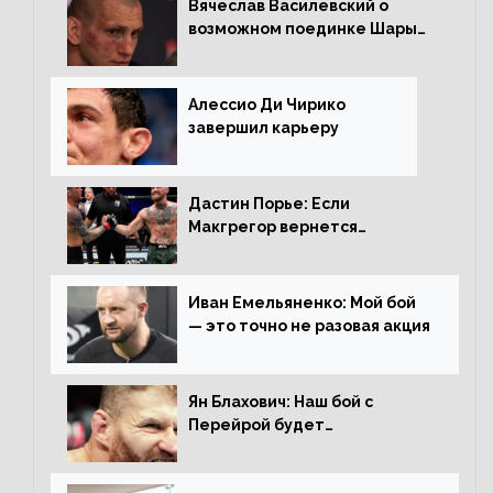
Вячеслав Василевский о
возможном поединке Шары
Буллета с Романом
Копыловым
Алессио Ди Чирико
завершил карьеру
Дастин Порье: Если
Макгрегор вернется
прежним, то ему хватит два
раунда на Чендлера
Иван Емельяненко: Мой бой
— это точно не разовая акция
Ян Блахович: Наш бой с
Перейрой будет
претендентским