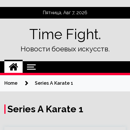
Skip
Пятница, Авг 7, 2026
to
content
Time Fight.
Новости боевых искусств.
Home
Series A Karate 1
Series A Karate 1