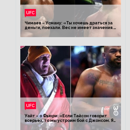
UFC
Чимаев – Усману: «Ты хочешь драться за
деньги, поехали. Вес не имеет значения.
Я – король»
UFC
Уайт – о Фьюри: «Если Тайсон говорит
всерьез, то мы устроим бой с Джонсом. Я
заставил Флойда Мейвезера драться с
Конором»