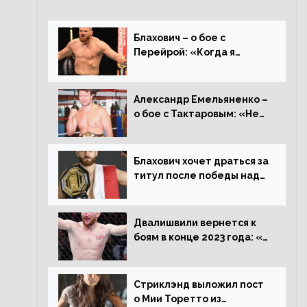
Блахович – о бое с
Перейрой: «Когда я
услышал о его переходе в
93 кг, захотел драться с
ним»
Александр Емельяненко –
о бое с Тактаровым: «Нет,
он старый»
Блахович хочет драться за
титул после победы над
Перейрой: «Я буду
счастлив увезти пояс в
Польшу»
Двалишвили вернется к
боям в конце 2023 года: «Я
смогу бить через 3
месяца»
Стриклэнд выложил пост
о Мии Торетто из