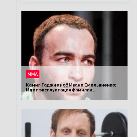
ММА
Камил Гаджиев об Иване Емельяненко:
Идет эксплуатация фамилии
Емельяненко