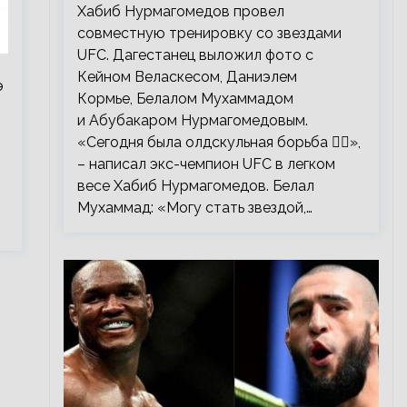
тренировку со звездами UFC
Хабиб Нурмагомедов провел
совместную тренировку со звездами
UFC. Дагестанец выложил фото с
Кейном Веласкесом, Даниэлем
э
Кормье, Белалом Мухаммадом
в
и Абубакаром Нурмагомедовым.
«Сегодня была олдскульная борьба 🤼‍♂️»,
– написал экс-чемпион UFC в легком
весе Хабиб Нурмагомедов. Белал
Мухаммад: «Могу стать звездой,…