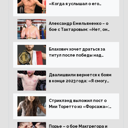
«Когда я услышал о его
переходе в 93 кг, захотел
драться с ним»
Александр Емельяненко – о
бое с Тактаровым: «Нет, он
старый»
Блахович хочет драться за
титул после победы над
Перейрой: «Я буду счастлив
увезти пояс в Польшу»
Двалишвили вернется к боям
в конце 2023 года: «Я смогу
бить через 3 месяца»
Стриклэнд выложил пост о
Мии Торетто из «Форсажа»:
«Единственная причина
смотреть этот отсталый
фильм»
Порье – о бое Макгрегора и