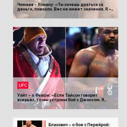
Чимаев – Усману: «Ты хочешь драться за
деньги, поехали. Вес не имеет значения. Я –
король»
UFC
Уайт – о Фьюри: «Если Тайсон говорит
всерьез, то мы устроим бой с Джонсом. Я
заставил Флойда Мейвезера драться с
Конором»
Блахович – о бое с Перейрой: