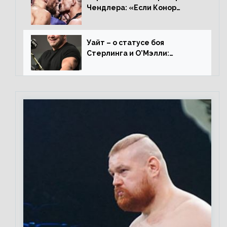
Чендлера: «Если Конор
вернется на пике, то он
нокаутирует Майкла»
Уайт – о статусе боя
Стерлинга и О’Мэлли:
«Зачем Алджо сказал про
травму? Он готовится,
поединок в силе»