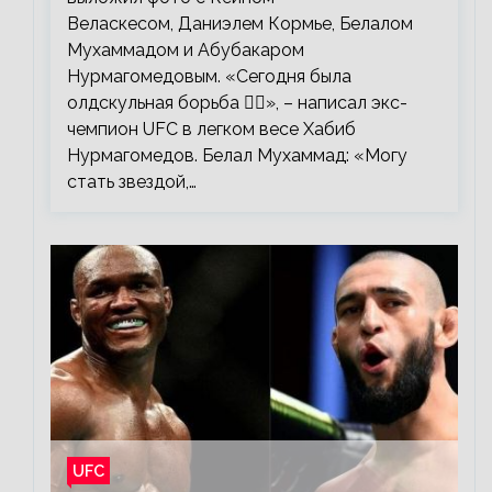
Веласкесом, Даниэлем Кормье, Белалом
Мухаммадом и Абубакаром
Нурмагомедовым. «Сегодня была
олдскульная борьба 🤼‍♂️», – написал экс-
чемпион UFC в легком весе Хабиб
Нурмагомедов. Белал Мухаммад: «Могу
стать звездой,…
UFC