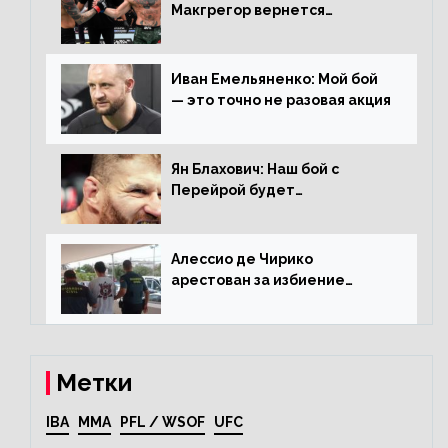
Макгрегор вернется
прежним, то ему хватит два
раунда на Чендлера
Иван Емельяненко: Мой бой
— это точно не разовая акция
Ян Блахович: Наш бой с
Перейрой будет
претендентским
Алессио де Чирико
арестован за избиение
таксиста
Метки
IBA
MMA
PFL / WSOF
UFC