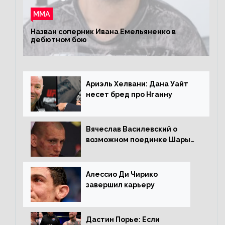
ММА
Назван соперник Ивана Емельяненко в
дебютном бою
Ариэль Хелвани: Дана Уайт
несет бред про Нганну
Вячеслав Василевский о
возможном поединке Шары
Буллета с Романом
Копыловым
Алессио Ди Чирико
завершил карьеру
Дастин Порье: Если