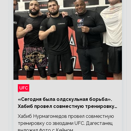
UFC
«Сегодня была олдскульная борьба».
Хабиб провел совместную тренировку
со звездами UFC
Хабиб Нурмагомедов провел совместную
тренировку со звездами UFC. Дагестанец
выложил фото с Кейном