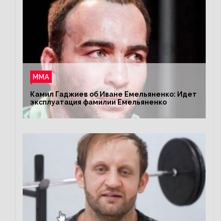
ММА
Камил Гаджиев об Иване Емельяненко: Идет
эксплуатация фамилии Емельяненко