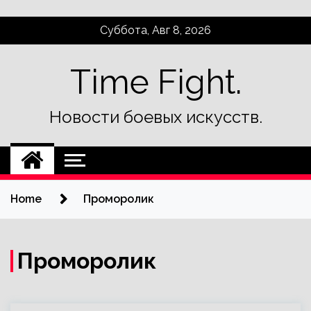
Skip
Суббота, Авг 8, 2026
to
content
Time Fight.
Новости боевых искусств.
Home
Проморолик
Проморолик