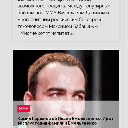
возможного поединка между популярным
бойцом поп-ММА Вячеславом Дациком и
многоопытным российским боксером-
тяжеловесом Максимом Бабаниным.
«Многие хотят испытать…
ММА
Камил Гаджиев об Иване Емельяненко: Идет
эксплуатация фамилии Емельяненко