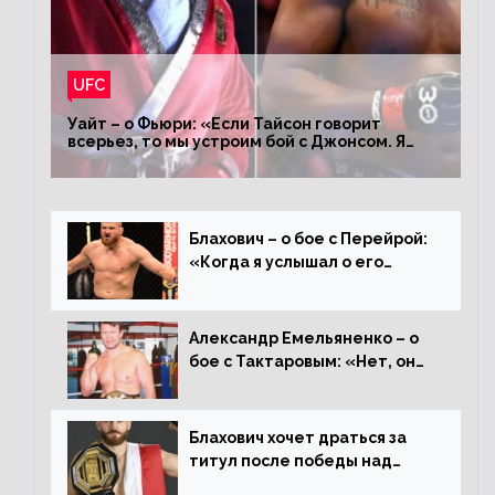
UFC
Уайт – о Фьюри: «Если Тайсон говорит
всерьез, то мы устроим бой с Джонсом. Я
заставил Флойда Мейвезера драться с
Конором»
Блахович – о бое с Перейрой:
«Когда я услышал о его
переходе в 93 кг, захотел
драться с ним»
Александр Емельяненко – о
бое с Тактаровым: «Нет, он
старый»
Блахович хочет драться за
титул после победы над
Перейрой: «Я буду счастлив