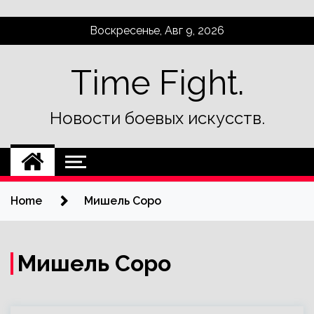
Skip
Воскресенье, Авг 9, 2026
to
content
Time Fight.
Новости боевых искусств.
Home
Мишель Соро
Мишель Соро