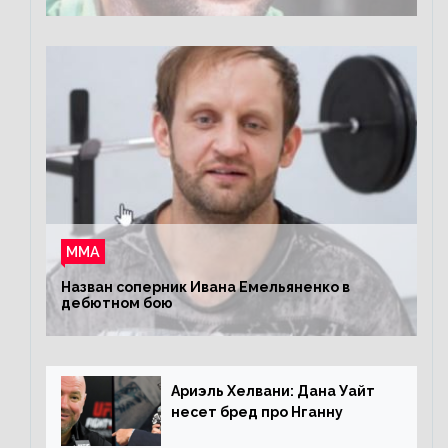
ММА
Назван соперник Ивана Емельяненко в
дебютном бою
Ариэль Хелвани: Дана Уайт
несет бред про Нганну