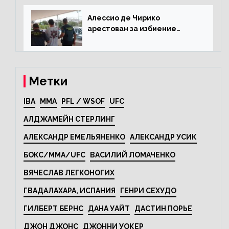
Алессио де Чирико
арестован за избиение
таксиста
Метки
IBA
MMA
PFL / WSOF
UFC
АЛДЖАМЕЙН СТЕРЛИНГ
АЛЕКСАНДР ЕМЕЛЬЯНЕНКО
АЛЕКСАНДР УСИК
БОКС/MMA/UFC
ВАСИЛИЙ ЛОМАЧЕНКО
ВЯЧЕСЛАВ ЛЕГКОНОГИХ
ГВАДАЛАХАРА, ИСПАНИЯ
ГЕНРИ СЕХУДО
ГИЛБЕРТ БЕРНС
ДАНА УАЙТ
ДАСТИН ПОРЬЕ
ДЖОН ДЖОНС
ДЖОННИ УОКЕР