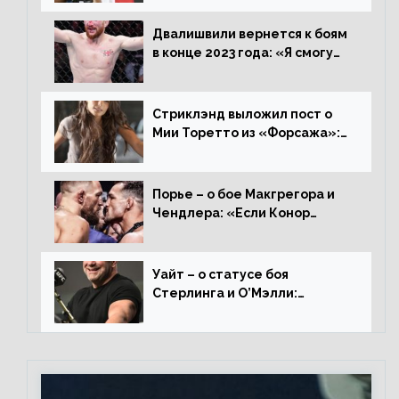
увезти пояс в Польшу»
Двалишвили вернется к боям
в конце 2023 года: «Я смогу
бить через 3 месяца»
Стриклэнд выложил пост о
Мии Торетто из «Форсажа»:
«Единственная причина
смотреть этот отсталый
фильм»
Порье – о бое Макгрегора и
Чендлера: «Если Конор
вернется на пике, то он
нокаутирует Майкла»
Уайт – о статусе боя
Стерлинга и О’Мэлли:
«Зачем Алджо сказал про
травму? Он готовится,
поединок в силе»