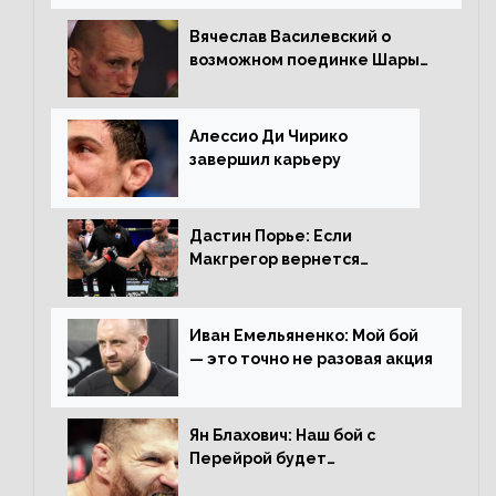
Вячеслав Василевский о
возможном поединке Шары
Буллета с Романом
Копыловым
Алессио Ди Чирико
завершил карьеру
Дастин Порье: Если
Макгрегор вернется
прежним, то ему хватит два
раунда на Чендлера
Иван Емельяненко: Мой бой
— это точно не разовая акция
Ян Блахович: Наш бой с
Перейрой будет
претендентским