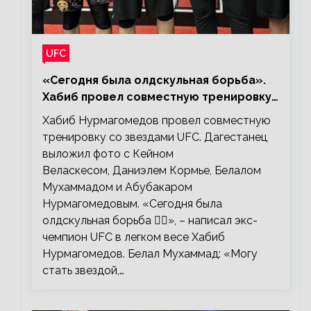
UFC
«Сегодня была олдскульная борьба».
Хабиб провел совместную тренировку
со звездами UFC
Хабиб Нурмагомедов провел совместную
тренировку со звездами UFC. Дагестанец
выложил фото с Кейном
Веласкесом, Даниэлем Кормье, Белалом
Мухаммадом и Абубакаром
Нурмагомедовым. «Сегодня была
олдскульная борьба 🤼‍♂️», – написал экс-
чемпион UFC в легком весе Хабиб
Нурмагомедов. Белал Мухаммад: «Могу
стать звездой,…