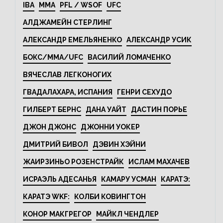
IBA
MMA
PFL / WSOF
UFC
АЛДЖАМЕЙН СТЕРЛИНГ
АЛЕКСАНДР ЕМЕЛЬЯНЕНКО
АЛЕКСАНДР УСИК
БОКС/MMA/UFC
ВАСИЛИЙ ЛОМАЧЕНКО
ВЯЧЕСЛАВ ЛЕГКОНОГИХ
ГВАДАЛАХАРА, ИСПАНИЯ
ГЕНРИ СЕХУДО
ГИЛБЕРТ БЕРНС
ДАНА УАЙТ
ДАСТИН ПОРЬЕ
ДЖОН ДЖОНС
ДЖОННИ УОКЕР
ДМИТРИЙ БИВОЛ
ДЭВИН ХЭЙНИ
ЖАИРЗИНЬО РОЗЕНСТРАЙК
ИСЛАМ МАХАЧЕВ
ИСРАЭЛЬ АДЕСАНЬЯ
КАМАРУ УСМАН
КАРАТЭ:
КАРАТЭ WKF:
КОЛБИ КОВИНГТОН
КОНОР МАКГРЕГОР
МАЙКЛ ЧЕНДЛЕР