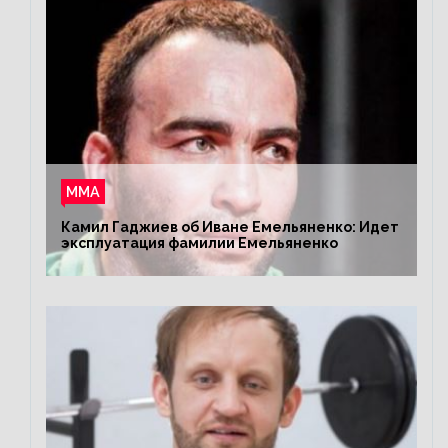
ММА
Камил Гаджиев об Иване Емельяненко: Идет
эксплуатация фамилии Емельяненко