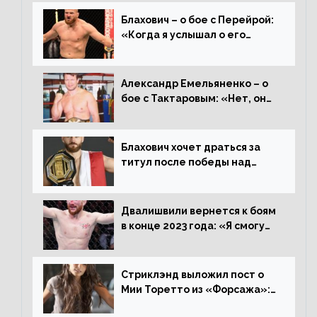
Блахович – о бое с Перейрой:
«Когда я услышал о его
переходе в 93 кг, захотел
драться с ним»
Александр Емельяненко – о
бое с Тактаровым: «Нет, он
старый»
Блахович хочет драться за
титул после победы над
Перейрой: «Я буду счастлив
увезти пояс в Польшу»
Двалишвили вернется к боям
в конце 2023 года: «Я смогу
бить через 3 месяца»
Стриклэнд выложил пост о
Мии Торетто из «Форсажа»:
«Единственная причина