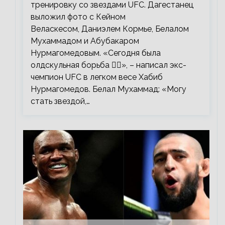
тренировку со звездами UFC. Дагестанец
выложил фото с Кейном
Веласкесом, Даниэлем Кормье, Белалом
Мухаммадом и Абубакаром
Нурмагомедовым. «Сегодня была
олдскульная борьба 🤼‍♂️», – написал экс-
чемпион UFC в легком весе Хабиб
Нурмагомедов. Белал Мухаммад: «Могу
стать звездой,…