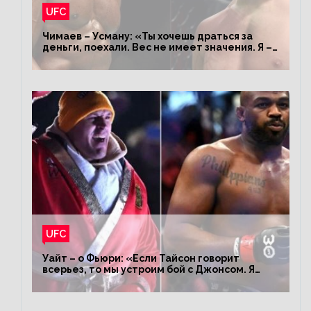
UFC
Чимаев – Усману: «Ты хочешь драться за
деньги, поехали. Вес не имеет значения. Я –
король»
UFC
Уайт – о Фьюри: «Если Тайсон говорит
всерьез, то мы устроим бой с Джонсом. Я
заставил Флойда Мейвезера драться с
Конором»