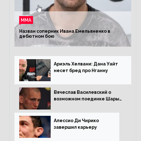
ММА
Назван соперник Ивана Емельяненко в
дебютном бою
Ариэль Хелвани: Дана Уайт
несет бред про Нганну
Вячеслав Василевский о
возможном поединке Шары
Буллета с Романом
Копыловым
Алессио Ди Чирико
завершил карьеру