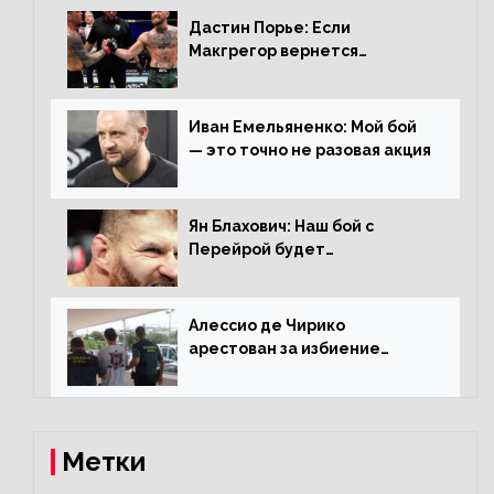
Дастин Порье: Если
Макгрегор вернется
прежним, то ему хватит два
раунда на Чендлера
Иван Емельяненко: Мой бой
— это точно не разовая акция
Ян Блахович: Наш бой с
Перейрой будет
претендентским
Алессио де Чирико
арестован за избиение
таксиста
Метки