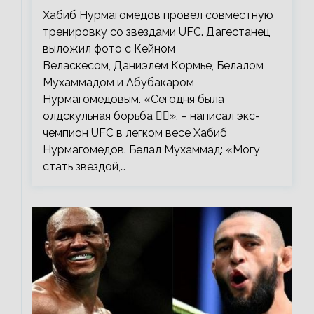
со звездами UFC
Хабиб Нурмагомедов провел совместную
тренировку со звездами UFC. Дагестанец
выложил фото с Кейном
Веласкесом, Даниэлем Кормье, Белалом
Мухаммадом и Абубакаром
Нурмагомедовым. «Сегодня была
олдскульная борьба 🤼‍♂️», – написал экс-
чемпион UFC в легком весе Хабиб
Нурмагомедов. Белал Мухаммад: «Могу
стать звездой,…