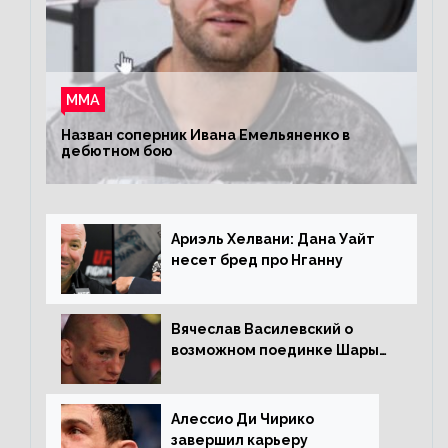
ММА
Назван соперник Ивана Емельяненко в
дебютном бою
Ариэль Хелвани: Дана Уайт
несет бред про Нганну
Вячеслав Василевский о
возможном поединке Шары
Буллета с Романом
Копыловым
Алессио Ди Чирико
завершил карьеру