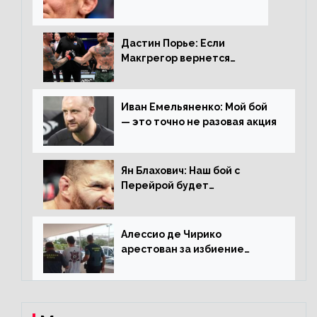
Дастин Порье: Если
Макгрегор вернется
прежним, то ему хватит два
раунда на Чендлера
Иван Емельяненко: Мой бой
— это точно не разовая акция
Ян Блахович: Наш бой с
Перейрой будет
претендентским
Алессио де Чирико
арестован за избиение
таксиста