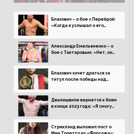
Конором»
Блахович – о бое с Перейрой:
«Когда я услышал о его
переходе в 93 кг, захотел
драться с ним»
Александр Емельяненко – о
бое с Тактаровым: «Нет, он
старый»
Блахович хочет драться за
титул после победы над
Перейрой: «Я буду счастлив
увезти пояс в Польшу»
Двалишвили вернется к боям
в конце 2023 года: «Я смогу
бить через 3 месяца»
Стриклэнд выложил пост о
Мии Торетто из «Форсажа»: