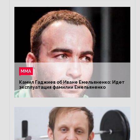
ММА
Камил Гаджиев об Иване Емельяненко: Идет
эксплуатация фамилии Емельяненко