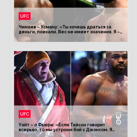
UFC
Чимаев – Усману: «Ты хочешь драться за
деньги, поехали. Вес не имеет значения. Я –
король»
UFC
Уайт – о Фьюри: «Если Тайсон говорит
всерьез, то мы устроим бой с Джонсом. Я
заставил Флойда Мейвезера драться с