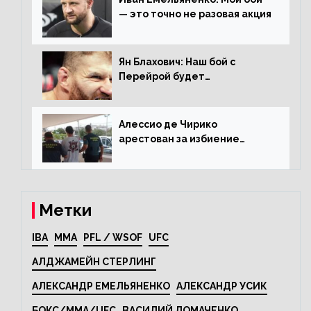
— это точно не разовая акция
Ян Блахович: Наш бой с
Перейрой будет
претендентским
Алессио де Чирико
арестован за избиение
таксиста
Метки
IBA
MMA
PFL / WSOF
UFC
АЛДЖАМЕЙН СТЕРЛИНГ
АЛЕКСАНДР ЕМЕЛЬЯНЕНКО
АЛЕКСАНДР УСИК
БОКС/MMA/UFC
ВАСИЛИЙ ЛОМАЧЕНКО