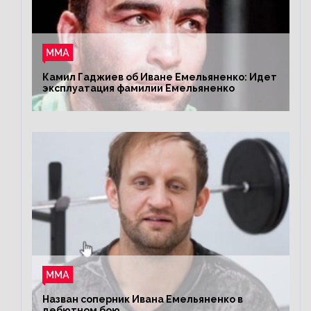
ММА
Камил Гаджиев об Иване Емельяненко: Идет
эксплуатация фамилии Емельяненко
ММА
Назван соперник Ивана Емельяненко в
дебютном бою