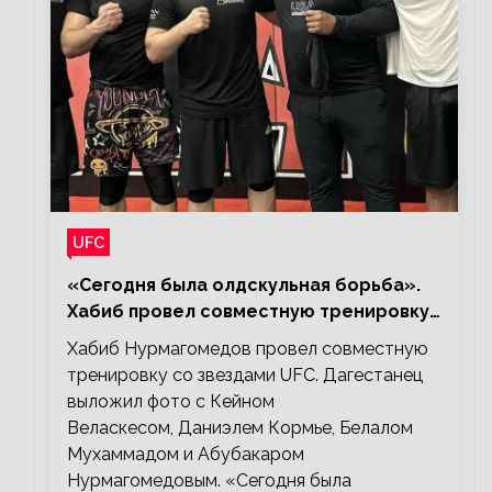
UFC
«Сегодня была олдскульная борьба».
Хабиб провел совместную тренировку
со звездами UFC
Хабиб Нурмагомедов провел совместную
тренировку со звездами UFC. Дагестанец
выложил фото с Кейном
Веласкесом, Даниэлем Кормье, Белалом
Мухаммадом и Абубакаром
Нурмагомедовым. «Сегодня была