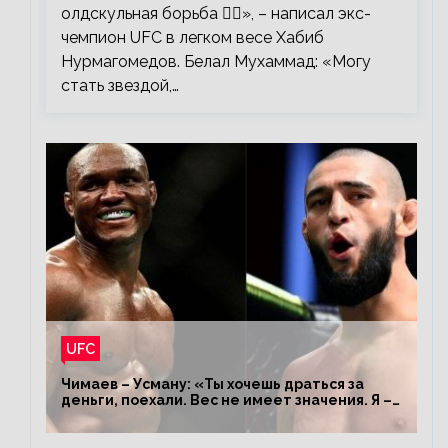
олдскульная борьба 🤼‍♂️», – написал экс-
чемпион UFC в легком весе Хабиб
Нурмагомедов. Белал Мухаммад: «Могу
стать звездой,…
UFC
Чимаев – Усману: «Ты хочешь драться за
деньги, поехали. Вес не имеет значения. Я –
король»