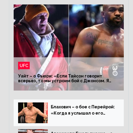
UFC
Уайт – о Фьюри: «Если Тайсон говорит
всерьез, то мы устроим бой с Джонсом. Я
заставил Флойда Мейвезера драться с
Конором»
Блахович – о бое с Перейрой:
«Когда я услышал о его
переходе в 93 кг, захотел
драться с ним»