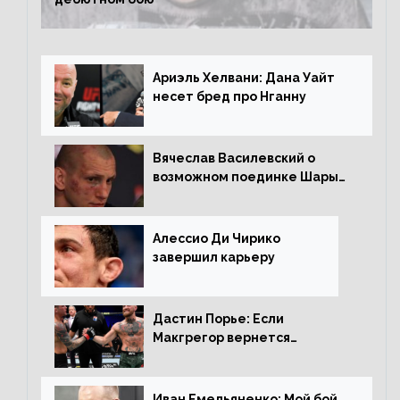
Ариэль Хелвани: Дана Уайт
несет бред про Нганну
Вячеслав Василевский о
возможном поединке Шары
Буллета с Романом
Копыловым
Алессио Ди Чирико
завершил карьеру
Дастин Порье: Если
Макгрегор вернется
прежним, то ему хватит два
раунда на Чендлера
Иван Емельяненко: Мой бой