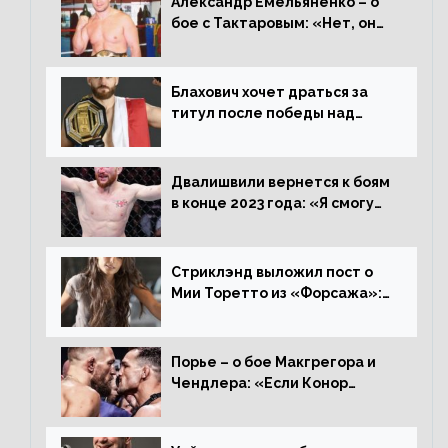
Александр Емельяненко – о
бое с Тактаровым: «Нет, он
старый»
Блахович хочет драться за
титул после победы над
Перейрой: «Я буду счастлив
увезти пояс в Польшу»
Двалишвили вернется к боям
в конце 2023 года: «Я смогу
бить через 3 месяца»
Стриклэнд выложил пост о
Мии Торетто из «Форсажа»:
«Единственная причина
смотреть этот отсталый
фильм»
Порье – о бое Макгрегора и
Чендлера: «Если Конор
вернется на пике, то он
нокаутирует Майкла»