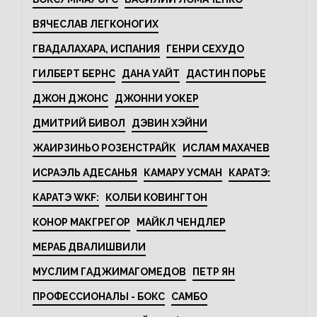
ВЯЧЕСЛАВ ЛЕГКОНОГИХ
ГВАДАЛАХАРА, ИСПАНИЯ
ГЕНРИ СЕХУДО
ГИЛБЕРТ БЕРНС
ДАНА УАЙТ
ДАСТИН ПОРЬЕ
ДЖОН ДЖОНС
ДЖОННИ УОКЕР
ДМИТРИЙ БИВОЛ
ДЭВИН ХЭЙНИ
ЖАИРЗИНЬО РОЗЕНСТРАЙК
ИСЛАМ МАХАЧЕВ
ИСРАЭЛЬ АДЕСАНЬЯ
КАМАРУ УСМАН
КАРАТЭ:
КАРАТЭ WKF:
КОЛБИ КОВИНГТОН
КОНОР МАКГРЕГОР
МАЙКЛ ЧЕНДЛЕР
МЕРАБ ДВАЛИШВИЛИ
МУСЛИМ ГАДЖИМАГОМЕДОВ
ПЕТР ЯН
ПРОФЕССИОНАЛЫ - БОКС
САМБО