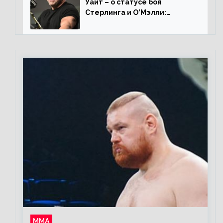
Уайт – о статусе боя
Стерлинга и О’Мэлли:
«Зачем Алджо сказал про
травму? Он готовится,
поединок в силе»
ММА