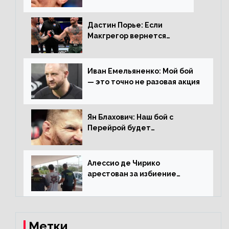
Дастин Порье: Если
Макгрегор вернется
прежним, то ему хватит два
раунда на Чендлера
Иван Емельяненко: Мой бой
— это точно не разовая акция
Ян Блахович: Наш бой с
Перейрой будет
претендентским
Алессио де Чирико
арестован за избиение
таксиста
Метки