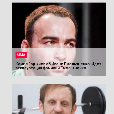
ММА
Камил Гаджиев об Иване Емельяненко: Идет
эксплуатация фамилии Емельяненко