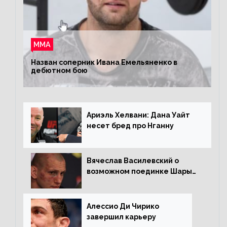
ММА
Назван соперник Ивана Емельяненко в
дебютном бою
Ариэль Хелвани: Дана Уайт
несет бред про Нганну
Вячеслав Василевский о
возможном поединке Шары
Буллета с Романом
Копыловым
Алессио Ди Чирико
завершил карьеру