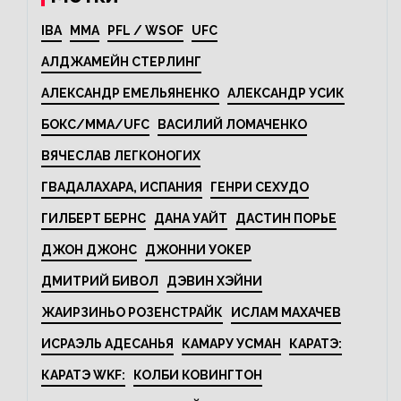
IBA
MMA
PFL / WSOF
UFC
АЛДЖАМЕЙН СТЕРЛИНГ
АЛЕКСАНДР ЕМЕЛЬЯНЕНКО
АЛЕКСАНДР УСИК
БОКС/MMA/UFC
ВАСИЛИЙ ЛОМАЧЕНКО
ВЯЧЕСЛАВ ЛЕГКОНОГИХ
ГВАДАЛАХАРА, ИСПАНИЯ
ГЕНРИ СЕХУДО
ГИЛБЕРТ БЕРНС
ДАНА УАЙТ
ДАСТИН ПОРЬЕ
ДЖОН ДЖОНС
ДЖОННИ УОКЕР
ДМИТРИЙ БИВОЛ
ДЭВИН ХЭЙНИ
ЖАИРЗИНЬО РОЗЕНСТРАЙК
ИСЛАМ МАХАЧЕВ
ИСРАЭЛЬ АДЕСАНЬЯ
КАМАРУ УСМАН
КАРАТЭ:
КАРАТЭ WKF:
КОЛБИ КОВИНГТОН