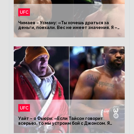
UFC
Чимаев – Усману: «Ты хочешь драться за
деньги, поехали. Вес не имеет значения. Я –
король»
UFC
Уайт – о Фьюри: «Если Тайсон говорит
всерьез, то мы устроим бой с Джонсом. Я
заставил Флойда Мейвезера драться с
Конором»