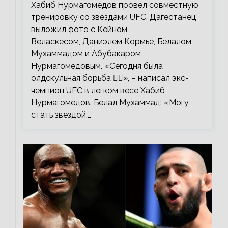
Хабиб Нурмагомедов провел совместную
тренировку со звездами UFC. Дагестанец
выложил фото с Кейном
Веласкесом, Даниэлем Кормье, Белалом
Мухаммадом и Абубакаром
Нурмагомедовым. «Сегодня была
олдскульная борьба 🤼‍♂️», – написал экс-
чемпион UFC в легком весе Хабиб
Нурмагомедов. Белал Мухаммад: «Могу
стать звездой,…