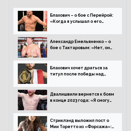
Блахович – о бое с Перейрой:
«Когда я услышал о его
переходе в 93 кг, захотел
драться с ним»
Александр Емельяненко – о
бое с Тактаровым: «Нет, он
старый»
Блахович хочет драться за
титул после победы над
Перейрой: «Я буду счастлив
увезти пояс в Польшу»
Двалишвили вернется к боям
в конце 2023 года: «Я смогу
бить через 3 месяца»
Стриклэнд выложил пост о
Мии Торетто из «Форсажа»: