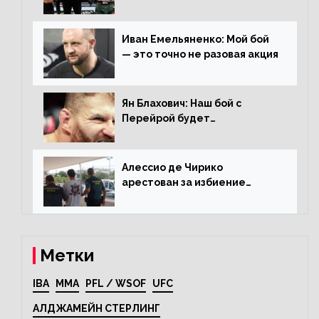
прежним, то ему хватит два
раунда на Чендлера
Иван Емельяненко: Мой бой
— это точно не разовая акция
Ян Блахович: Наш бой с
Перейрой будет
претендентским
Алессио де Чирико
арестован за избиение
таксиста
Метки
IBA
MMA
PFL / WSOF
UFC
АЛДЖАМЕЙН СТЕРЛИНГ