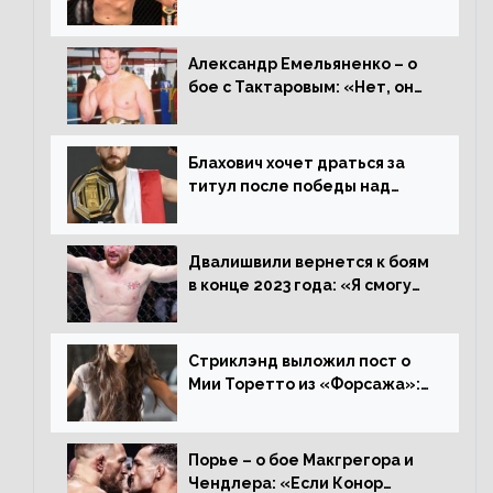
переходе в 93 кг, захотел
драться с ним»
Александр Емельяненко – о
бое с Тактаровым: «Нет, он
старый»
Блахович хочет драться за
титул после победы над
Перейрой: «Я буду счастлив
увезти пояс в Польшу»
Двалишвили вернется к боям
в конце 2023 года: «Я смогу
бить через 3 месяца»
Стриклэнд выложил пост о
Мии Торетто из «Форсажа»:
«Единственная причина
смотреть этот отсталый
фильм»
Порье – о бое Макгрегора и
Чендлера: «Если Конор