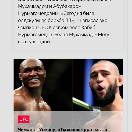
Мухаммадом и Абубакаром
Нурмагомедовым. «Сегодня была
олдскульная борьба 🤼‍♂️», – написал экс-
чемпион UFC в легком весе Хабиб
Нурмагомедов. Белал Мухаммад: «Могу
стать звездой,…
UFC
Чимаев – Усману: «Ты хочешь драться за