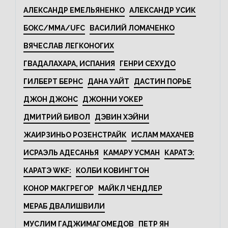
АЛЕКСАНДР ЕМЕЛЬЯНЕНКО
АЛЕКСАНДР УСИК
БОКС/MMA/UFC
ВАСИЛИЙ ЛОМАЧЕНКО
ВЯЧЕСЛАВ ЛЕГКОНОГИХ
ГВАДАЛАХАРА, ИСПАНИЯ
ГЕНРИ СЕХУДО
ГИЛБЕРТ БЕРНС
ДАНА УАЙТ
ДАСТИН ПОРЬЕ
ДЖОН ДЖОНС
ДЖОННИ УОКЕР
ДМИТРИЙ БИВОЛ
ДЭВИН ХЭЙНИ
ЖАИРЗИНЬО РОЗЕНСТРАЙК
ИСЛАМ МАХАЧЕВ
ИСРАЭЛЬ АДЕСАНЬЯ
КАМАРУ УСМАН
КАРАТЭ:
КАРАТЭ WKF:
КОЛБИ КОВИНГТОН
КОНОР МАКГРЕГОР
МАЙКЛ ЧЕНДЛЕР
МЕРАБ ДВАЛИШВИЛИ
МУСЛИМ ГАДЖИМАГОМЕДОВ
ПЕТР ЯН