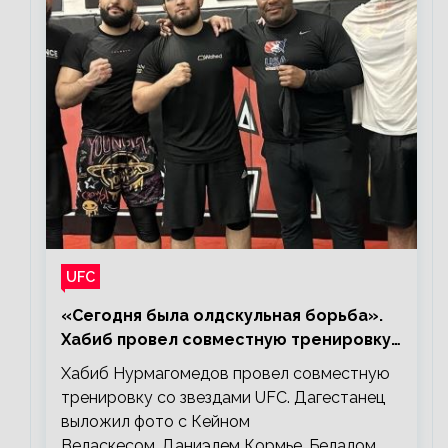
UFC
«Сегодня была олдскульная борьба».
Хабиб провел совместную тренировку
со звездами UFC
Хабиб Нурмагомедов провел совместную
тренировку со звездами UFC. Дагестанец
выложил фото с Кейном
Веласкесом, Даниэлем Кормье, Белалом