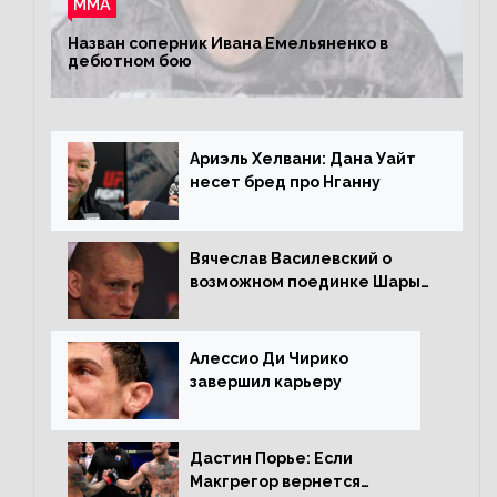
ММА
Назван соперник Ивана Емельяненко в
дебютном бою
Ариэль Хелвани: Дана Уайт
несет бред про Нганну
Вячеслав Василевский о
возможном поединке Шары
Буллета с Романом
Копыловым
Алессио Ди Чирико
завершил карьеру
Дастин Порье: Если
Макгрегор вернется