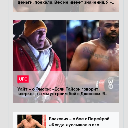
деньги, поехали. Вес не имеет значения. Я –
король»
UFC
Уайт – о Фьюри: «Если Тайсон говорит
всерьез, то мы устроим бой с Джонсом. Я
заставил Флойда Мейвезера драться с
Конором»
Блахович – о бое с Перейрой:
«Когда я услышал о его