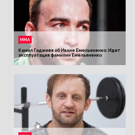
ММА
Камил Гаджиев об Иване Емельяненко: Идет
эксплуатация фамилии Емельяненко