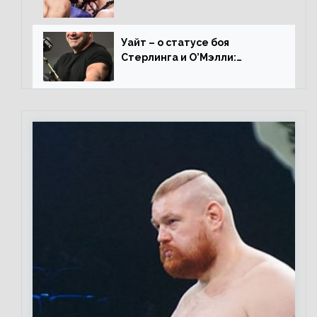
вернется на пике, то он
нокаутирует Майкла»
Уайт – о статусе боя
Стерлинга и О’Мэлли:
«Зачем Алджо сказал про
травму? Он готовится,
поединок в силе»