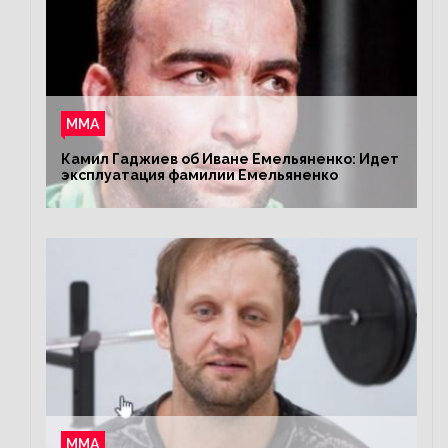
ММА
Камил Гаджиев об Иване Емельяненко: Идет
эксплуатация фамилии Емельяненко
ММА