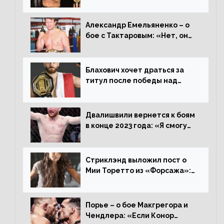
переходе в 93 кг, захотел
драться с ним»
Александр Емельяненко – о
бое с Тактаровым: «Нет, он
старый»
Блахович хочет драться за
титул после победы над
Перейрой: «Я буду счастлив
увезти пояс в Польшу»
Двалишвили вернется к боям
в конце 2023 года: «Я смогу
бить через 3 месяца»
Стриклэнд выложил пост о
Мии Торетто из «Форсажа»:
«Единственная причина
смотреть этот отсталый
фильм»
Порье – о бое Макгрегора и
Чендлера: «Если Конор