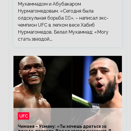
Мухаммадом и Абубакаром
Нурмагомедовым. «Сегодня была
олдскульная борьба 🤼‍♂️», – написал экс-
чемпион UFC в легком весе Хабиб
Нурмагомедов. Белал Мухаммад: «Могу
стать звездой,…
UFC
Чимаев – Усману: «Ты хочешь драться за