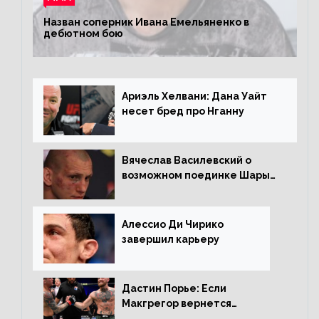
Назван соперник Ивана Емельяненко в
дебютном бою
Ариэль Хелвани: Дана Уайт
несет бред про Нганну
Вячеслав Василевский о
возможном поединке Шары
Буллета с Романом
Копыловым
Алессио Ди Чирико
завершил карьеру
Дастин Порье: Если
Макгрегор вернется
прежним, то ему хватит два