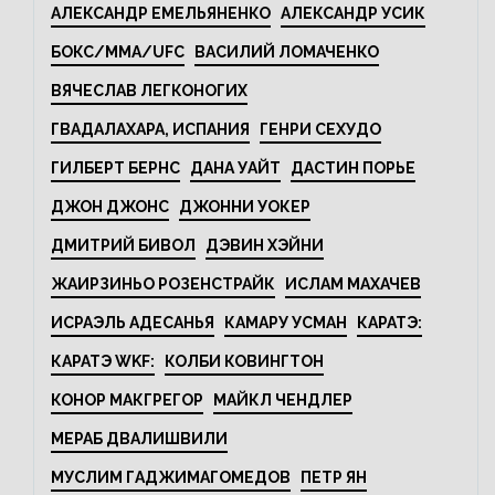
АЛЕКСАНДР ЕМЕЛЬЯНЕНКО
АЛЕКСАНДР УСИК
БОКС/MMA/UFC
ВАСИЛИЙ ЛОМАЧЕНКО
ВЯЧЕСЛАВ ЛЕГКОНОГИХ
ГВАДАЛАХАРА, ИСПАНИЯ
ГЕНРИ СЕХУДО
ГИЛБЕРТ БЕРНС
ДАНА УАЙТ
ДАСТИН ПОРЬЕ
ДЖОН ДЖОНС
ДЖОННИ УОКЕР
ДМИТРИЙ БИВОЛ
ДЭВИН ХЭЙНИ
ЖАИРЗИНЬО РОЗЕНСТРАЙК
ИСЛАМ МАХАЧЕВ
ИСРАЭЛЬ АДЕСАНЬЯ
КАМАРУ УСМАН
КАРАТЭ:
КАРАТЭ WKF:
КОЛБИ КОВИНГТОН
КОНОР МАКГРЕГОР
МАЙКЛ ЧЕНДЛЕР
МЕРАБ ДВАЛИШВИЛИ
МУСЛИМ ГАДЖИМАГОМЕДОВ
ПЕТР ЯН