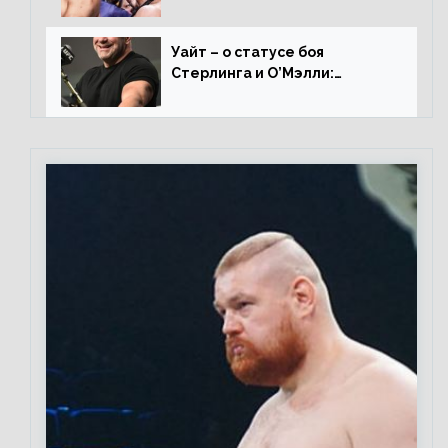
вернется на пике, то он
нокаутирует Майкла»
Уайт – о статусе боя
Стерлинга и О’Мэлли:
«Зачем Алджо сказал про
травму? Он готовится,
поединок в силе»