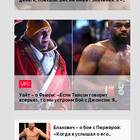
деньги, поехали. Вес не имеет значения. Я –
король»
UFC
Уайт – о Фьюри: «Если Тайсон говорит
всерьез, то мы устроим бой с Джонсом. Я
заставил Флойда Мейвезера драться с
Конором»
Блахович – о бое с Перейрой:
«Когда я услышал о его