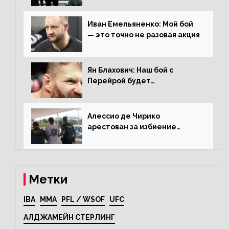
раунда на Чендлера
Иван Емельяненко: Мой бой
— это точно не разовая акция
Ян Блахович: Наш бой с
Перейрой будет
претендентским
Алессио де Чирико
арестован за избиение
таксиста
Метки
IBA
MMA
PFL / WSOF
UFC
АЛДЖАМЕЙН СТЕРЛИНГ