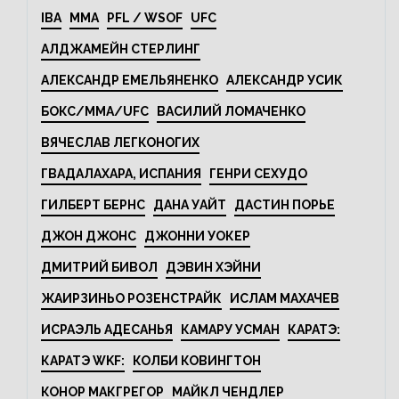
IBA
MMA
PFL / WSOF
UFC
АЛДЖАМЕЙН СТЕРЛИНГ
АЛЕКСАНДР ЕМЕЛЬЯНЕНКО
АЛЕКСАНДР УСИК
БОКС/MMA/UFC
ВАСИЛИЙ ЛОМАЧЕНКО
ВЯЧЕСЛАВ ЛЕГКОНОГИХ
ГВАДАЛАХАРА, ИСПАНИЯ
ГЕНРИ СЕХУДО
ГИЛБЕРТ БЕРНС
ДАНА УАЙТ
ДАСТИН ПОРЬЕ
ДЖОН ДЖОНС
ДЖОННИ УОКЕР
ДМИТРИЙ БИВОЛ
ДЭВИН ХЭЙНИ
ЖАИРЗИНЬО РОЗЕНСТРАЙК
ИСЛАМ МАХАЧЕВ
ИСРАЭЛЬ АДЕСАНЬЯ
КАМАРУ УСМАН
КАРАТЭ:
КАРАТЭ WKF:
КОЛБИ КОВИНГТОН
КОНОР МАКГРЕГОР
МАЙКЛ ЧЕНДЛЕР