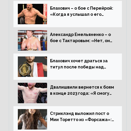
Блахович – о бое с Перейрой:
«Когда я услышал о его
переходе в 93 кг, захотел
драться с ним»
Александр Емельяненко – о
бое с Тактаровым: «Нет, он
старый»
Блахович хочет драться за
титул после победы над
Перейрой: «Я буду счастлив
увезти пояс в Польшу»
Двалишвили вернется к боям
в конце 2023 года: «Я смогу
бить через 3 месяца»
Стриклэнд выложил пост о
Мии Торетто из «Форсажа»:
«Единственная причина