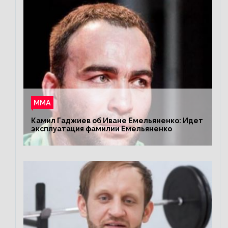
ММА
Камил Гаджиев об Иване Емельяненко: Идет
эксплуатация фамилии Емельяненко