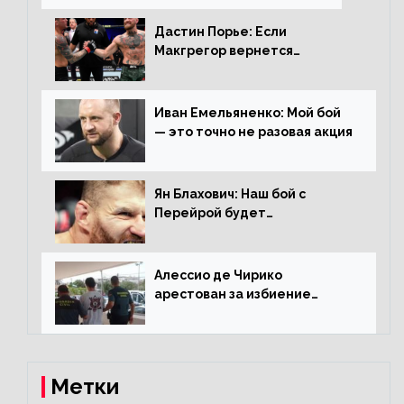
Дастин Порье: Если
Макгрегор вернется
прежним, то ему хватит два
раунда на Чендлера
Иван Емельяненко: Мой бой
— это точно не разовая акция
Ян Блахович: Наш бой с
Перейрой будет
претендентским
Алессио де Чирико
арестован за избиение
таксиста
Метки