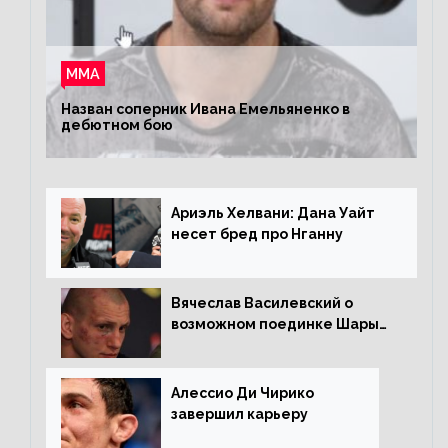
ММА
Назван соперник Ивана Емельяненко в
дебютном бою
Ариэль Хелвани: Дана Уайт
несет бред про Нганну
Вячеслав Василевский о
возможном поединке Шары
Буллета с Романом
Копыловым
Алессио Ди Чирико
завершил карьеру