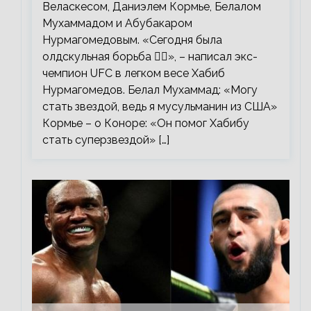
Веласкесом, Даниэлем Кормье, Белалом
Мухаммадом и Абубакаром
Нурмагомедовым. «Сегодня была
олдскульная борьба 🤼‍♂️», – написал экс-
чемпион UFC в легком весе Хабиб
Нурмагомедов. Белал Мухаммад: «Могу
стать звездой, ведь я мусульманин из США»
Кормье – о Коноре: «Он помог Хабибу
стать суперзвездой» […]