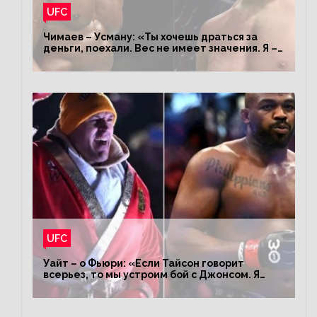
UFC
Чимаев – Усману: «Ты хочешь драться за
деньги, поехали. Вес не имеет значения. Я –
король»
UFC
Уайт – о Фьюри: «Если Тайсон говорит
всерьез, то мы устроим бой с Джонсом. Я
заставил Флойда Мейвезера драться с
Конором»