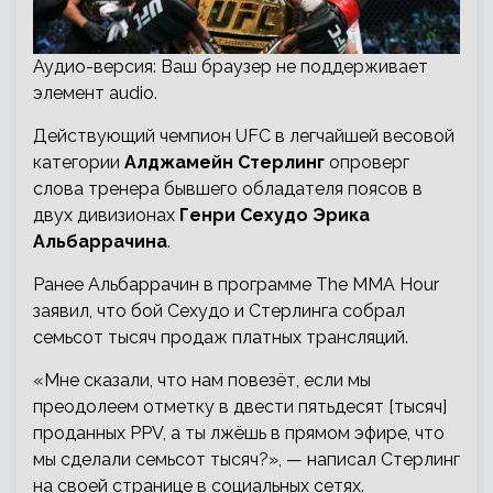
Аудио-версия: Ваш браузер не поддерживает
элемент audio.
Действующий чемпион UFC в легчайшей весовой
категории
Алджамейн Стерлинг
опроверг
слова тренера бывшего обладателя поясов в
двух дивизионах
Генри Сехудо Эрика
Альбаррачина
.
Ранее Альбаррачин в программе The MMA Hour
заявил, что бой Сехудо и Стерлинга собрал
семьсот тысяч продаж платных трансляций.
«Мне сказали, что нам повезёт, если мы
преодолеем отметку в двести пятьдесят [тысяч]
проданных PPV, а ты лжёшь в прямом эфире, что
мы сделали семьсот тысяч?», — написал Стерлинг
на своей странице в социальных сетях.