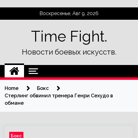
Skip
Воскресенье, Авг 9, 2026
to
content
Time Fight.
Новости боевых искусств.
Home
Бокс
Стерлинг обвинил тренера Генри Сехудо в
обмане
Бокс