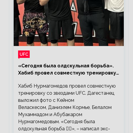
UFC
«Сегодня была олдскульная борьба».
Хабиб провел совместную тренировку
со звездами UFC
Хабиб Нурмагомедов провел совместную
тренировку со звездами UFC. Дагестанец
выложил фото с Кейном
Веласкесом, Даниэлем Кормье, Белалом
Мухаммадом и Абубакаром
Нурмагомедовым. «Сегодня была
олдскульная борьба 🤼‍♂️», – написал экс-