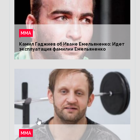
ММА
Камил Гаджиев об Иване Емельяненко: Идет
эксплуатация фамилии Емельяненко
ММА