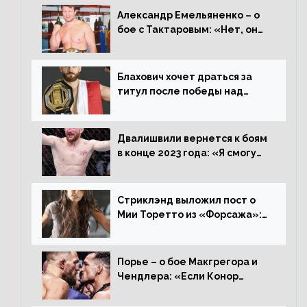
Александр Емельяненко – о
бое с Тактаровым: «Нет, он
старый»
Блахович хочет драться за
титул после победы над
Перейрой: «Я буду счастлив
увезти пояс в Польшу»
Двалишвили вернется к боям
в конце 2023 года: «Я смогу
бить через 3 месяца»
Стриклэнд выложил пост о
Мии Торетто из «Форсажа»:
«Единственная причина
смотреть этот отсталый
фильм»
Порье – о бое Макгрегора и
Чендлера: «Если Конор
вернется на пике, то он
нокаутирует Майкла»