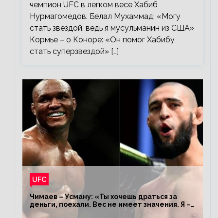
чемпион UFC в легком весе Хабиб
Нурмагомедов. Белал Мухаммад: «Могу
стать звездой, ведь я мусульманин из США»
Кормье – о Коноре: «Он помог Хабибу
стать суперзвездой» […]
UFC
Чимаев – Усману: «Ты хочешь драться за
деньги, поехали. Вес не имеет значения. Я –
король»