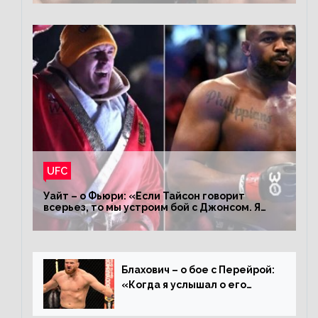
UFC
Уайт – о Фьюри: «Если Тайсон говорит
всерьез, то мы устроим бой с Джонсом. Я
заставил Флойда Мейвезера драться с
Конором»
Блахович – о бое с Перейрой:
«Когда я услышал о его
переходе в 93 кг, захотел
драться с ним»