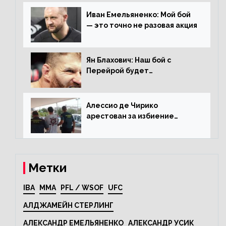
раунда на Чендлера
Иван Емельяненко: Мой бой
— это точно не разовая акция
Ян Блахович: Наш бой с
Перейрой будет
претендентским
Алессио де Чирико
арестован за избиение
таксиста
Метки
IBA
MMA
PFL / WSOF
UFC
АЛДЖАМЕЙН СТЕРЛИНГ
АЛЕКСАНДР ЕМЕЛЬЯНЕНКО
АЛЕКСАНДР УСИК