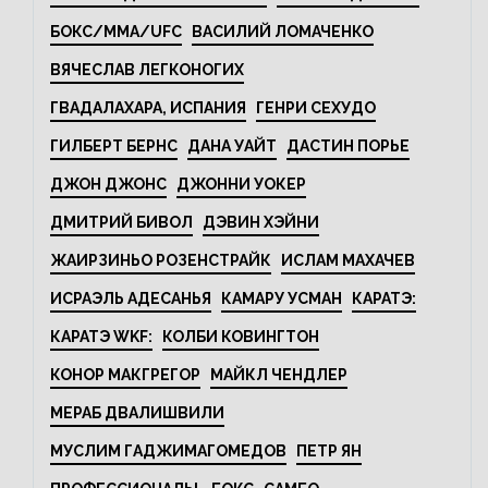
БОКС/MMA/UFC
ВАСИЛИЙ ЛОМАЧЕНКО
ВЯЧЕСЛАВ ЛЕГКОНОГИХ
ГВАДАЛАХАРА, ИСПАНИЯ
ГЕНРИ СЕХУДО
ГИЛБЕРТ БЕРНС
ДАНА УАЙТ
ДАСТИН ПОРЬЕ
ДЖОН ДЖОНС
ДЖОННИ УОКЕР
ДМИТРИЙ БИВОЛ
ДЭВИН ХЭЙНИ
ЖАИРЗИНЬО РОЗЕНСТРАЙК
ИСЛАМ МАХАЧЕВ
ИСРАЭЛЬ АДЕСАНЬЯ
КАМАРУ УСМАН
КАРАТЭ:
КАРАТЭ WKF:
КОЛБИ КОВИНГТОН
КОНОР МАКГРЕГОР
МАЙКЛ ЧЕНДЛЕР
МЕРАБ ДВАЛИШВИЛИ
МУСЛИМ ГАДЖИМАГОМЕДОВ
ПЕТР ЯН