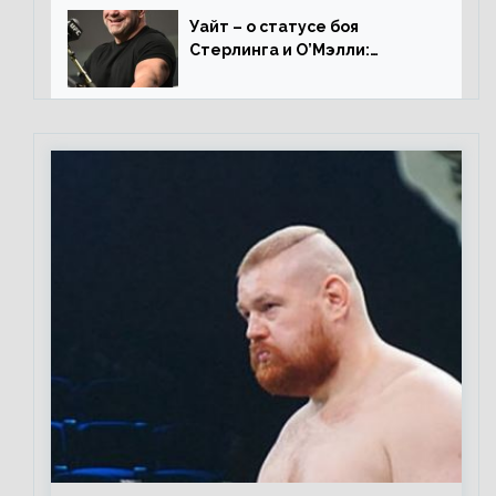
Уайт – о статусе боя
Стерлинга и О’Мэлли:
«Зачем Алджо сказал про
травму? Он готовится,
поединок в силе»