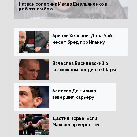
Назван соперник Ивана Емельяненко в
дебютном бою
Ариэль Хелвани: Дана Уайт
несет бред про Нганну
Вячеслав Василевский о
возможном поединке Шары
Буллета с Романом
Копыловым
Алессио Ди Чирико
завершил карьеру
Дастин Порье: Если
Макгрегор вернется
прежним, то ему хватит два